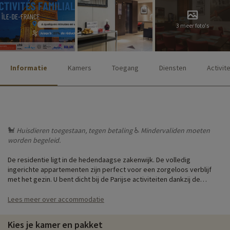
3 meer foto's
Informatie
Kamers
Toegang
Diensten
Activit
🐩
Huisdieren toegestaan, tegen betaling
♿
Mindervaliden moeten
worden begeleid.
De residentie ligt in de hedendaagse zakenwijk. De volledig
ingerichte appartementen zijn perfect voor een zorgeloos verblijf
met het gezin. U bent dicht bij de Parijse activiteiten dankzij de
vervoersverbindingen in de wijk. Mis het uitzonderlijke uitzicht vanaf
de Arche de la Défense niet!
Lees meer over accommodatie
Verblijf ter plaatse in studio's voor maximaal 4 personen of in 4-
Kies je kamer en pakket
persoonsappartementen voor iets meer privacy.