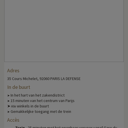
Adres
35 Cours Michelet, 92060 PARIS LA DEFENSE
In de buurt
In het hart van het zakendistrict
➤
15 minuten van het centrum van Parijs
➤
➤
winkels in de buurt
Alle
Gemakkelijke toegang met de trein
➤
Accès
Trein
- 25 minuten met het openbaar vervoer vanaf Gare du