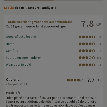
13 avis
des utilisateurs Familytrip
7.8
Totale waardering voor deze accommodatie
/10
Op 13 geverifieerde familiebeoordelingen
Geografische locatie
7.8
Home
7.8
Comfort
7.2
Voordelen voor kinderen
6.9
Waar voor je geld
7.3
7.7
Olivier L.
/10
29 augustus 2024
Positief:
"Bien placé pour faire découvrir paris aux enfants. En direct sur
ligne 1 ou arret défense du RER A. Oui on est obligé de prendre
les transports mais le tarifs est très abordable et c'est dans un