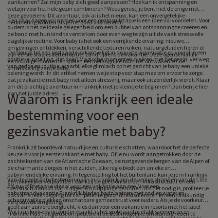
aankunnen? Zal mijn baby zich goed aanpassen? Hoe kan ik ontspanning en
welzijn voor het hele gezin combineren?
Wees gerust, je bent niet de enige met
deze gevoelens!
Dit avontuur, ook al is het nieuw, kan een onvergetelijke
Een paar dagen vrij nemen voor een gezinsuitstapje is een idee vol voordelen. Voor
herinnering worden als je het goed voorbereidt.
ouders is het de ideale gelegenheid om een bubbel van ontspanning te creëren en
de band met hun kind te versterken door even weg te zijn uit de vaak stressvolle
dagelijkse routine. Voor baby is het ook een verrijkende ervaring: nieuwe
omgevingen ontdekken, verschillende texturen ruiken, natuurgeluiden horen of
De sleutel tot een geslaagde vakantie ligt in de juiste organisatie en vooral in een
zijn eerste stapjes zetten op het zand tijdens de vakantie. Deze ogenschijnlijk
positieve instelling. Het doel? Magische momenten creëren met het gezin, ver weg
eenvoudige momenten spelen een belangrijke rol in het ontwaken en de
van gedoe en routine, waarbij elke glimlach op het gezicht van je baby een unieke
ontwikkeling van je baby.
beloning wordt. In dit artikel nemen we je stap voor stap mee om ervoor te zorgen
dat je vakantie met baby niet alleen stressvrij, maar ook uitzonderlijk wordt.
Klaar
om dit prachtige avontuur in Frankrijk met je kleintje te beginnen?
Dan ben je hier
aan het juiste adres!
Waarom is Frankrijk een ideale
bestemming voor een
gezinsvakantie met baby?
Frankrijk zit boordevol natuurlijke en culturele schatten, waardoor het de perfecte
keuze is voor je eerste vakantie met baby. Of je nu wordt aangetrokken door de
zachte kusten van de Atlantische Oceaan, de rustgevende bergen van de Alpen of
de charmante dorpjes in het zuiden, elke regio biedt een unieke en
babyvriendelijke ervaring. In tegenstelling tot het buitenland kun je je in Frankrijk
Van de beste babybestemmingen in Frankrijk zijn de veilige stranden van de Côte
gemakkelijker verplaatsen dankzij de goed ontworpen infrastructuur en een
d'Azur of Bretagne ideaal voor een vakantie aan zee. Voor een
toeristisch aanbod dat is afgestemd op jonge gezinnen. Als het nodig is, profiteer je
babystrandvakantie Frankrijk bieden badplaatsen met ondiep water en
ook van snelle toegang tot competente gezondheidsdiensten en een taalkundig
schaduwrijke plekken onschatbare gemoedsrust voor ouders. Als je de voorkeur
vertrouwde omgeving.
geeft aan zuivere berglucht, kies dan voor een vakantie in resorts met het label
Wat Frankrijk ook bijzonder maakt, is het grote aantal etablissementen en
"Famille Plus", uitgerust om peuters in de best mogelijke omstandigheden te