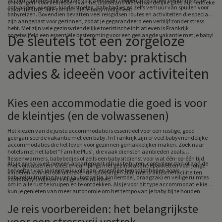
accommodaties die speciale voorzieningen hebben ingebouwd om kinderen te
ontvangen.
Voor liefhebbers van het platteland bieden landelijke gîtes authentieke
ontvangen: wiegjes, kinderstoelen, babybadjes en zelfs verhuur van spullen voor
vakanties met alle comfort die je baby nodig heeft.
babyreizen. Bovendien bevatten veel reisgidsen routes en activiteiten die speciaal
zijn aangepast voor gezinnen, zodat je gegarandeerd een verblijf zonder stress
hebt. Met zijn vele gezinsvriendelijke toeristische initiatieven is Frankrijk
ongetwijfeld een essentiële bestemming voor een geslaagde vakantie met je baby!
De sleutels tot een zorgeloze
vakantie met baby: praktisch
advies & ideeën voor activiteiten
Kies een accommodatie die goed is voor
de kleintjes (en de volwassenen)
Het kiezen van de juiste accommodatie is essentieel voor een rustige, goed
georganiseerde vakantie met een baby. In Frankrijk zijn er veel babyvriendelijke
accommodaties die het leven voor gezinnen gemakkelijker maken. Zoek naar
hotels met het label "Famille Plus", die vaak diensten aanbieden zoals
flessenwarmers, babybedjes of zelfs een babysitdienst voor wat één-op-één tijd
Als je ervoor kiest om een appartement of huis te huren, controleer dan of aan de
met volwassenen. Gîtes en campings met gezinsvakantiepakketten voor jonge
behoeften van je kleintje is voldaan: essentiële benodigdheden zoals
kinderen kunnen ook uitstekende oplossingen zijn, met praktische faciliteiten
babyreisuitrusting huren (autostoeltje, kinderstoel, draagzak) en veilige ruimtes
zoals babybadjes en veilige speelruimtes.
om in alle rust te kruipen en te ontdekken. Als je voor dit type accommodatie kiest,
kun je genieten van meer autonomie om het tempo van je baby bij te houden.
Je reis voorbereiden: het belangrijkste
voor een stressvrij vertrek