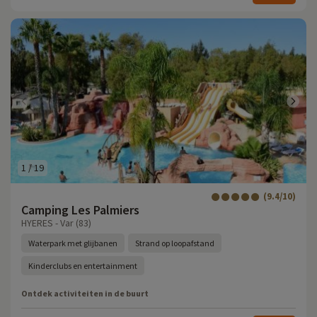
1
/
19
(9.4/10)
Camping Les Palmiers
HYERES - Var (83)
Waterpark met glijbanen
Strand op loopafstand
Kinderclubs en entertainment
Ontdek activiteiten in de buurt