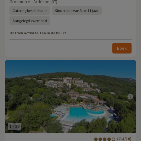
Grospierre - Ardèche (07)
Catering beschikbaar
Kinderclub van 3 tot 11 jaar
Aangelegd zwembad
Ontdek activiteiten in de buurt
Boek
1
/
29
(7.4/10)