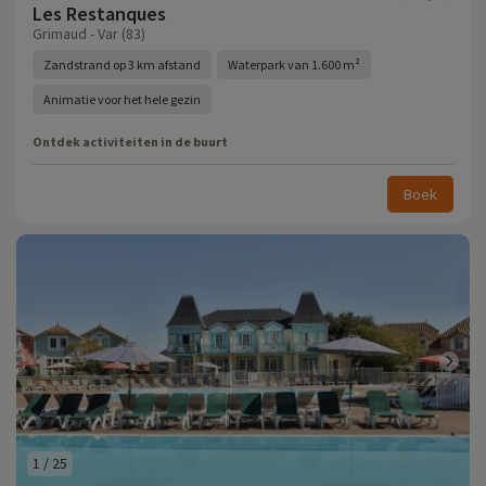
Les Restanques
Grimaud - Var (83)
Zandstrand op 3 km afstand
Waterpark van 1.600 m²
Animatie voor het hele gezin
Ontdek activiteiten in de buurt
Boek
1
/
25