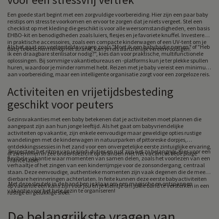
Een goede start begint met een zorgvuldige voorbereiding.
Hier zijn een paar baby
reistips om stress te voorkomen en ervoor te zorgen dat je niets vergeet.
Stel een
checklist op met kleding die geschikt is voor alle weersomstandigheden, een basis
EHBO-kit en benodigdheden zoals luiers, flesjes en je favoriete knuffel. Investeren
in praktische accessoires, zoals een compacte kinderwagen of een UV-tent om je
Als het gaat om veelgestelde vragen zoals "Moet ik een babybadje nemen? of "Heb
baby te beschermen op het strand, kan je reis aanzienlijk vereenvoudigen.
ik een draagbare sterilisator nodig?", kies dan voor praktische, multifunctionele
oplossingen. Bij sommige vakantiebureaus en -platforms kun je ter plekke spullen
huren, waardoor je minder rommel hebt. Reizen met je baby vereist een minimum
aan voorbereiding, maar een intelligente organisatie zorgt voor een zorgeloze reis.
Activiteiten en vrijetijdsbesteding
geschikt voor peuters
Gezinsvakanties met een baby betekenen dat je activiteiten moet plannen die
aangepast zijn aan hun jonge leeftijd. Als het gaat om babyvriendelijke
activiteiten op vakantie, zijn enkele eenvoudige maar geweldige opties rustige
wandelingen met de kinderwagen in natuurparken of pittoreske dorpjes,
ontdekkingssessies in het zand voor een onvergetelijke eerste zintuiglijke ervaring,
Respecteer het ritme van je kind: dutjes en rust zijn net zo belangrijk. Kies voor een
of zwemmen in zee onder toezicht op stranden met het vacances bébé plage
flexibele vakantie waar momenten van samen delen, zoals het voorlezen van een
France label.
verhaaltje of het zingen van een kinderrijmpje voor de zonsondergang, centraal
staan. Deze eenvoudige, authentieke momenten zijn vaak degenen die de meest
dierbare herinneringen achterlaten. In feite kunnen deze eerste babyactiviteiten
Met deze sleutels in de hand ben je klaar om een magische en ontspannen
op vakantie een kans zijn voor jou en je kleintje om jullie band te versterken in een
vakantie voor het hele gezin te organiseren!
rustige en gelukkige sfeer.
De belangrijkste vragen van