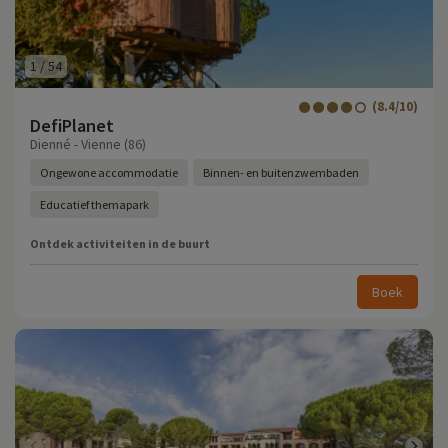
1
/
54
(8.4/10)
DefiPlanet
Dienné - Vienne (86)
Ongewone accommodatie
Binnen- en buitenzwembaden
Educatief themapark
Ontdek activiteiten in de buurt
Boek