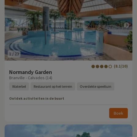
1
/
23
(8.1/10)
Normandy Garden
Branville - Calvados (14)
Waterbel
Restaurant op het terrein
Overdekte speeltuin
Ontdek activiteiten in de buurt
Boek