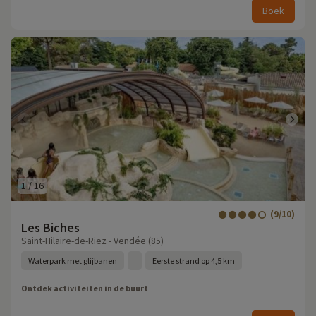
Boek
1
/
16
(9/10)
Les Biches
Saint-Hilaire-de-Riez - Vendée (85)
Waterpark met glijbanen
Eerste strand op 4,5 km
Ontdek activiteiten in de buurt