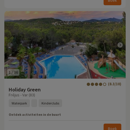
Boek
1
/
36
(8.3/10)
Holiday Green
Fréjus - Var (83)
Waterpark
Kinderclubs
Ontdek activiteiten in de buurt
Boek