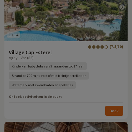
1
/
14
(7.5/10)
Village Cap Esterel
Agay - Var (83)
Kinder- en babyclubs van 3 maanden tot 17 jaar
Strand op 700 m, te voet of met treintje bereikbaar
Waterpark met zwembaden en spelletjes
Ontdek activiteiten in de buurt
Boek