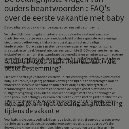
ouders beantwoorden : FAQ's
over de eerste vakantie met baby
Babyveiligheid op vakantie: hoe zorg je voor een veilige omgeving
Veiligheid blijft de hoogste prioriteit als je op vakantie gaat met een baby.
Controleer voordat je een accommodatie boekt of deze speciale voorzieningen
biedt, zoals bedhekken, afdekplaten voor stopcontacten of veilige
kinderstoelen.
Op reis zijn een stevige kinderwagen en een ergonomische
draagzak essentieel. Vergeet niet om een geschikte EHBO-doos mee te nemen,
inclusief een thermometer, standaard babymedicijnen en minerale zonnecrème
(essentieel, vooral voor babystrandvakanties Frankrijk). Vermijd tot slot scherpe
Strand, bergen of platteland: wat is de
voorwerpen of kleine accessoires binnen handbereik die per ongeluk ingeslikt
beste bestemming?
kunnen worden.
Elke optie heeft zijn voordelen en biedt unieke ervaringen. Strandvakanties voor
baby's in Frankrijk zijn erg populair vanwege de tijd die ze doorbrengen aan de
waterkant: spelen in het zand en hun eerste duikjes zijn onvergetelijke
herinneringen. Aan de andere kant bieden de bergen of het platteland een
rustigere omgeving, vaak ideaal voor wandelingen met een kinderwagen of
draagdoek.
Het belangrijkste is om een plek te kiezen met de juiste faciliteiten en
activiteiten die passen bij de specifieke behoeften van je kind.
Hoe ga je om met voeding en afwisseling
Raadpleeg een
babyvriendelijke toeristische gids om de ideale bestemmingen te vinden.
tijdens de vakantie
Voor baby's die borstvoeding krijgen is de logistiek relatief eenvoudig: zorg ervoor
dat je je op je gemak voelt in openbare gelegenheden. Vraag voor baby's die
flesvoeding krijgen naar de mogelijkheid om hun spullen te steriliseren in je