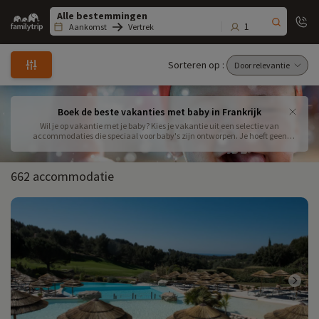
Family
trip
1
Aankomst
Vertrek
Sorteren op :
Boek de beste vakanties met baby in Frankrijk
Wil je op vakantie met je baby? Kies je vakantie uit een selectie van
accommodaties die speciaal voor baby's zijn ontworpen. Je hoeft geen
verzorgingsspullen voor je baby mee te nemen, boek het gewoon bij je
accommodatie en geniet van een ontspannen vakantie! Familytrip heeft al
deze accommodaties in heel Frankrijk voor je geselecteerd! Als je een
662 accommodatie
gezinsreis met je kind wilt maken, hebben we een ruime keuze aan
bestemmingen beschikbaar op onze site. Voor alle boekingen, aarzel niet om
ons te bellen en boek uw accommodatie op 09.72.26.99.33 zodat u kunt
profiteren van apparatuur voor uw baby (vouwbed, matras, kinderwagen of
kinderstoel, etc.).