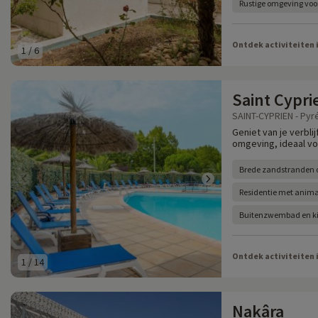
Rustige omgeving voo
Ontdek activiteiten 
1
/
6
Saint Cypri
SAINT-CYPRIEN - Pyr
Geniet van je verbli
omgeving, ideaal voo
Brede zandstranden 
Residentie met anima
Buitenzwembad en k
Ontdek activiteiten 
1
/
14
Nakâra