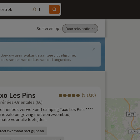
1
Vertrek
Sorteren op :
. Boek uw gezinsvakantie aan zee uit de lijst met
n de stranden van de kust van de Languedoc.
xo Les Pins
(9.1/10)
yrénées-Orientales (66)
 dennenbos verwelkomt camping Taxo Les Pins ****
een ideale omgeving met een zwembad,
atie voor alle leeftijden.
root zwembad met glijbaan