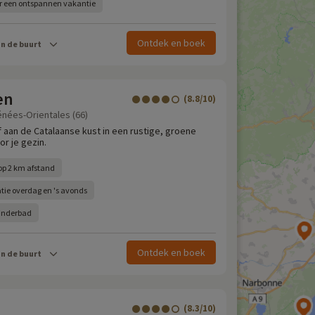
r een ontspannen vakantie
Ontdek en boek
in de buurt
en
(8.8/10)
énées-Orientales (66)
jf aan de Catalaanse kust in een rustige, groene
r je gezin.
op 2 km afstand
tie overdag en 's avonds
inderbad
Ontdek en boek
in de buurt
(8.3/10)