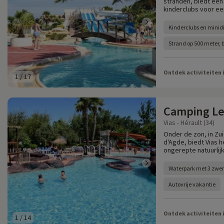
stranden, biedt een
kinderclubs voor ee
Kinderclubs en minid
Strand op 500 meter,
Ontdek activiteiten 
1
/
17
Camping Le
Vias - Hérault (34)
Onder de zon, in Zui
d'Agde, biedt Vias 
ongerepte natuurlij
Waterpark met 3 zw
Autovrije vakantie
Ontdek activiteiten 
1
/
14