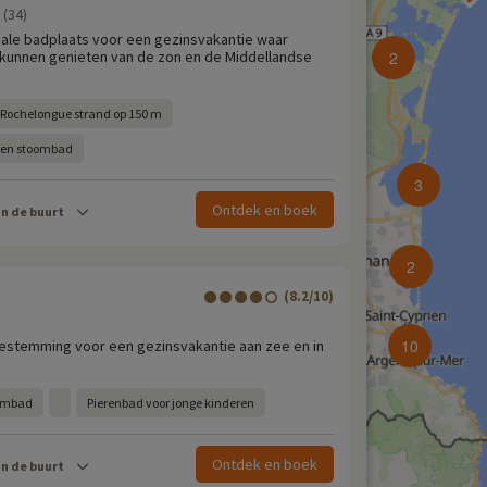
 (34)
eale badplaats voor een gezinsvakantie waar
 kunnen genieten van de zon en de Middellandse
2
Rochelongue strand op 150 m
a en stoombad
3
Ontdek en boek
in de buurt
2
(8.2/10)
10
bestemming voor een gezinsvakantie aan zee en in
embad
Pierenbad voor jonge kinderen
Ontdek en boek
in de buurt