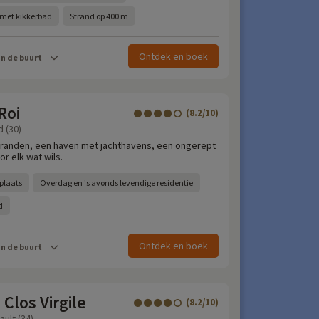
et kikkerbad
Strand op 400 m
Ontdek en boek
in de buurt
Roi
(8.2/10)
d (30)
tranden, een haven met jachthavens, een ongerept
or elk wat wils.
plaats
Overdag en 's avonds levendige residentie
d
Ontdek en boek
in de buurt
Clos Virgile
(8.2/10)
ault (34)