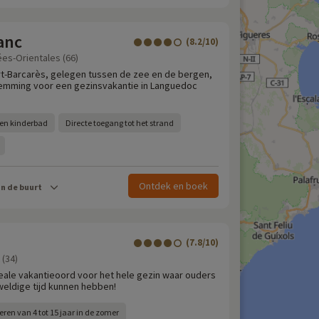
anc
(8.2/10)
ées-Orientales (66)
ort-Barcarès, gelegen tussen de zee en de bergen,
temming voor een gezinsvakantie in Languedoc
n kinderbad
Directe toegang tot het strand
Ontdek en boek
in de buurt
(7.8/10)
 (34)
deale vakantieoord voor het hele gezin waar ouders
eldige tijd kunnen hebben!
eren van 4 tot 15 jaar in de zomer