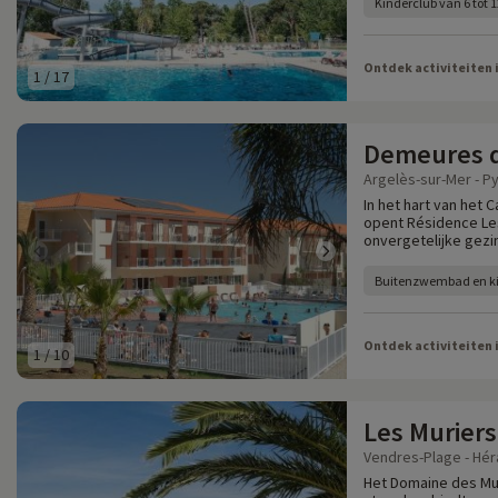
Kinderclub van 6 tot 1
Ontdek activiteiten 
1
/
17
Demeures d
Argelès-sur-Mer - P
In het hart van het 
opent Résidence Le
onvergetelijke gezin
Buitenzwembad en k
Ontdek activiteiten 
1
/
10
Les Muriers
Vendres-Plage - Héra
Het Domaine des Mur