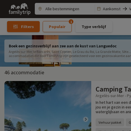
Family
Aankomst
trip
1
Populair
Type verblijf
Filters
Boek een gezinsverblijf aan zee aan de kust van Languedoc
Argelès-sur-Mer, le Barcarès, Saint Cyprien, Le Grau du Roi, La Grande Motte, Sète..
accommodaties die door Familytrip zijn geselecteerd voor een gezinsvakantie aa
46 accommodatie
Camping Ta
Argelès-sur-Mer - P
In het hart van een
jou en je gezin in 
waterglijbaan en anim
Verhuur pakket
G