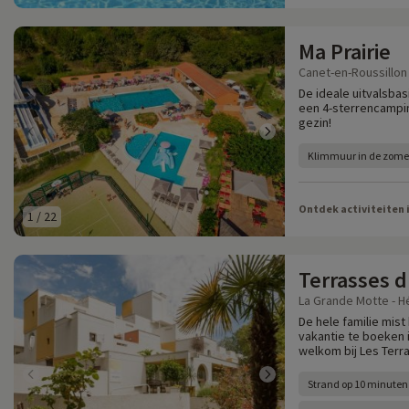
Ma Prairie
Canet-en-Roussillon
De ideale uitvalsbas
een 4-sterrencampin
gezin!
Klimmuur in de zome
Ontdek activiteiten 
1
/
22
Terrasses d
La Grande Motte - Hé
De hele familie mist
vakantie te boeken 
welkom bij Les Terr
Strand op 10 minuten