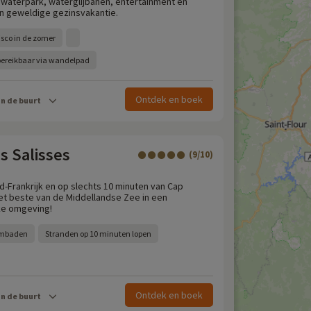
 waterpark, waterglijbanen, entertainment en
n geweldige gezinsvakantie.
isco in de zomer
 bereikbaar via wandelpad
Ontdek en boek
in de buurt
s Salisses
(9/10)
d-Frankrijk en op slechts 10 minuten van Cap
het beste van de Middellandse Zee in een
ke omgeving!
embaden
Stranden op 10 minuten lopen
Ontdek en boek
in de buurt