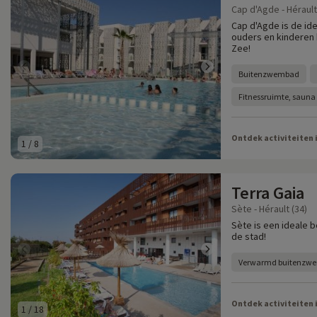
Cap d'Agde - Hérault
Cap d'Agde is de id
ouders en kinderen
Zee!
Buitenzwembad
Fitnessruimte, saun
Ontdek activiteiten 
1
/
8
Terra Gaia
Sète - Hérault (34)
Sète is een ideale 
de stad!
Verwarmd buitenzw
Ontdek activiteiten 
1
/
18