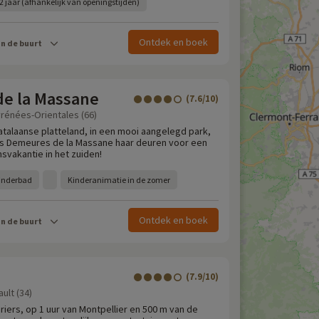
2 jaar (afhankelijk van openingstijden)
Ontdek en boek
in de buurt
e la Massane
(7.6/10)
yrénées-Orientales (66)
Catalaanse platteland, in een mooi aangelegd park,
s Demeures de la Massane haar deuren voor een
svakantie in het zuiden!
inderbad
Kinderanimatie in de zomer
Ontdek en boek
in de buurt
(7.9/10)
ult (34)
iers, op 1 uur van Montpellier en 500 m van de