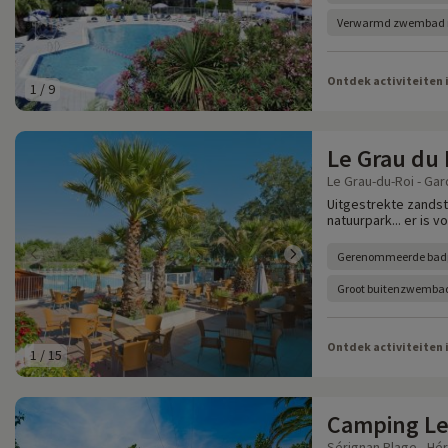
Verwarmd zwembad m
Ontdek activiteiten 
1
/
9
Le Grau du 
Le Grau-du-Roi - Gar
Uitgestrekte zands
natuurpark... er is vo
Gerenommeerde bad
Groot buitenzwemba
Ontdek activiteiten 
1
/
15
Camping Le 
Sérignan Plage - Hér