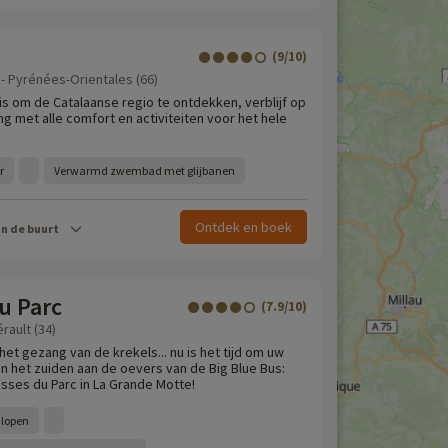
(9/10)
 - Pyrénées-Orientales (66)
is om de Catalaanse regio te ontdekken, verblijf op
g met alle comfort en activiteiten voor het hele
r
Verwarmd zwembad met glijbanen
Ontdek en boek
in de buurt
u Parc
(7.9/10)
rault (34)
 het gezang van de krekels... nu is het tijd om uw
in het zuiden aan de oevers van de Big Blue Bus:
asses du Parc in La Grande Motte!
 lopen