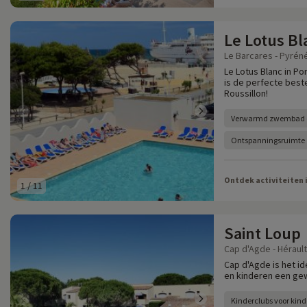
Le Lotus Bl
Le Barcares - Pyrén
Le Lotus Blanc in P
is de perfecte bes
Roussillon!
Verwarmd zwembad e
Ontspanningsruimte
Ontdek activiteiten 
1
/
11
Saint Loup
Cap d'Agde - Hérault
Cap d'Agde is het i
en kinderen een gew
Kinderclubs voor kind