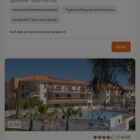
Eguisheim - Haut-Rhin (68)
Verwarmd binnenzwembad
Typische Elzasser architectuur
Op slechts 7 km van Colmar
Ontdek activiteiten in de buurt
Boek
1
/
10
(7.6/10)