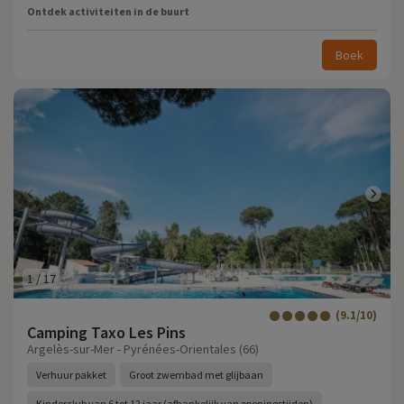
Ontdek activiteiten in de buurt
Boek
1
/
17
(9.1/10)
Camping Taxo Les Pins
Argelès-sur-Mer - Pyrénées-Orientales (66)
Verhuur pakket
Groot zwembad met glijbaan
Kinderclub van 6 tot 12 jaar (afhankelijk van openingstijden)