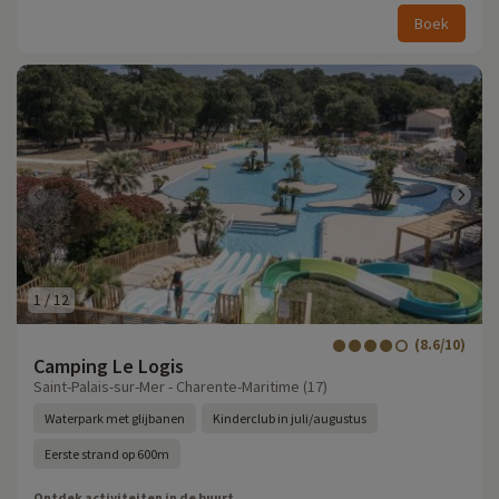
Boek
1
/
12
(8.6/10)
Camping Le Logis
Saint-Palais-sur-Mer - Charente-Maritime (17)
Waterpark met glijbanen
Kinderclub in juli/augustus
Eerste strand op 600m
Ontdek activiteiten in de buurt