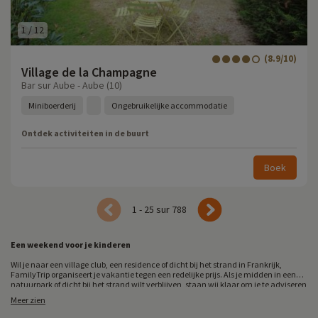
1
/
12
(8.9/10)
Village de la Champagne
Bar sur Aube - Aube (10)
Miniboerderij
Ongebruikelijke accommodatie
Ontdek activiteiten in de buurt
Boek
1 - 25 sur 788
Een weekend voor je kinderen
Wil je naar een village club, een residence of dicht bij het strand in Frankrijk,
FamilyTrip organiseert je vakantie tegen een redelijke prijs. Als je midden in een
natuurpark of dicht bij het strand wilt verblijven, staan wij klaar om je te adviseren
en accommodatie tegen een redelijke prijs aan te bieden.
Meer zien
Ben je een liefhebber van de Alpen en Normandië of verblijf je liever in een hotel