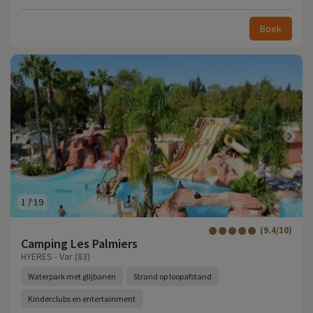
Boek
1
/
19
(9.4/10)
Camping Les Palmiers
HYERES - Var (83)
Waterpark met glijbanen
Strand op loopafstand
Kinderclubs en entertainment