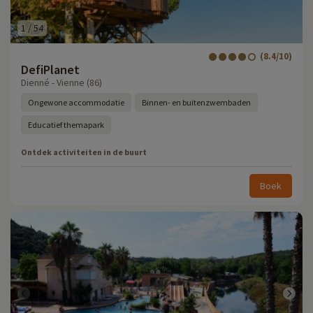
1
/
54
(8.4/10)
DefiPlanet
Dienné - Vienne (86)
Ongewone accommodatie
Binnen- en buitenzwembaden
Educatief themapark
Ontdek activiteiten in de buurt
Boek