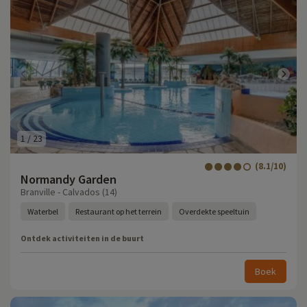
1
/
23
(8.1/10)
Normandy Garden
Branville - Calvados (14)
Waterbel
Restaurant op het terrein
Overdekte speeltuin
Ontdek activiteiten in de buurt
Boek