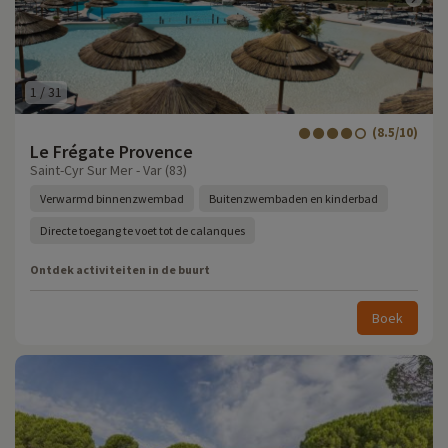
1
/
31
(8.5/10)
Le Frégate Provence
Saint-Cyr Sur Mer - Var (83)
Verwarmd binnenzwembad
Buitenzwembaden en kinderbad
Directe toegang te voet tot de calanques
Ontdek activiteiten in de buurt
Boek