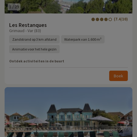
1
/
29
(7.4/10)
Les Restanques
Grimaud - Var (83)
Zandstrand op 3 km afstand
Waterpark van 1.600 m²
Animatie voor het hele gezin
Ontdek activiteiten in de buurt
Boek