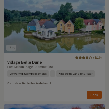
1
/
30
(8/10)
Village Belle Dune
Fort-Mahon-Plage - Somme (80)
Verwarmd zwembadcomplex
Kinderclub van 3 tot 17 jaar
Ontdek activiteiten in de buurt
Boek