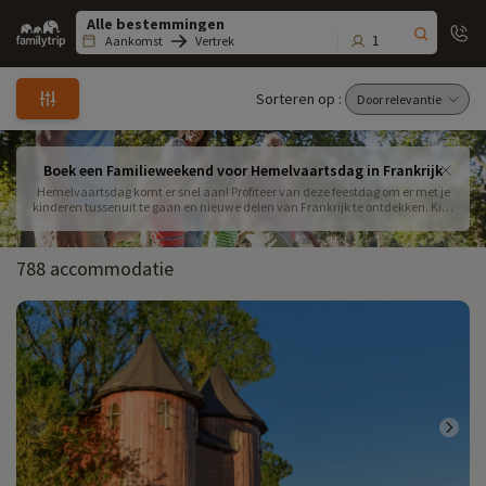
Family
trip
1
Aankomst
Vertrek
Sorteren op :
Boek een Familieweekend voor Hemelvaartsdag in Frankrijk
Hemelvaartsdag komt er snel aan! Profiteer van deze feestdag om er met je
kinderen tussenuit te gaan en nieuwe delen van Frankrijk te ontdekken. Kies
en boek nu je accommodatie voor een leuk familieweekend Hemelvaart.
Hotels, residences, dorpen, kastelen, appartementen... Profiteer van een
gezinsvakantie voor pure ontspanning! Er is een ruime keuze aan
788 accommodatie
accommodaties om uit te kiezen, dus boek nu uw vakantie-ideeën. Onze
centra verwelkomen u graag na uw reis!