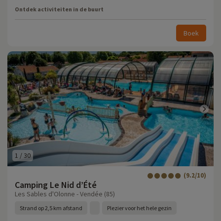
Ontdek activiteiten in de buurt
Boek
1
/
30
(9.2/10)
Camping Le Nid d’Été
Les Sables d'Olonne - Vendée (85)
Strand op 2,5 km afstand
Plezier voor het hele gezin