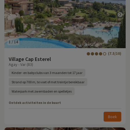
1
/
14
(7.5/10)
Village Cap Esterel
Agay - Var (83)
Kinder- en babyclubs van 3 maanden tot 17 jaar
Strand op 700 m, te voet of met treintje bereikbaar
Waterpark met zwembaden en spelletjes
Ontdek activiteiten in de buurt
Boek