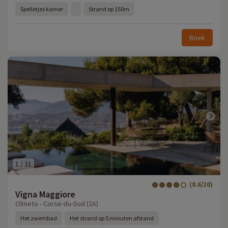
Spelletjes kamer
Strand op 150m
Boek
1
/
31
(8.6/10)
Vigna Maggiore
Olmeto - Corse-du-Sud (2A)
Het zwembad
Het strand op 5 minuten afstand