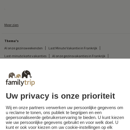
.
Meer zien
Thema's
Al onze gezinsweekenden
Last Minute Vakantie in Frankrijk
Last-minute korte vakanties
Al onze gezinsvakanties in Frankrijk
Ongewone korte vakantie
Kampeervakantie in Frankrijk
Bestemmingen
Skivakantie in Frankrijk
Uw privacy is onze prioriteit
Familytrip
© 2026 Familytrip
Wie zijn wij?
Algemene voorwaarden en privacybeleid
Wij en onze partners verwerken uw persoonlijke gegevens om
u reclame te tonen, ons publiek te begrijpen en een
Wat de pers over ons te zeggen heeft
Partners
FAQ
Blog
Kaart
gepersonaliseerde gebruikerservaring te bieden. U kunt kiezen
wie uw persoonlijke gegevens gebruikt en voor welk doel. U
kunt er ook voor kiezen om uw cookie-instellingen op elk
Beveiligde betaling
Réalisé par Sooyoos