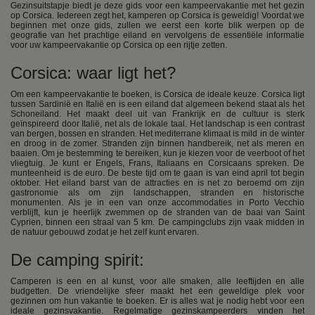
Gezinsuitstapje biedt je deze gids voor een kampeervakantie met het gezin
op Corsica. Iedereen zegt het, kamperen op Corsica is geweldig! Voordat we
beginnen met onze gids, zullen we eerst een korte blik werpen op de
geografie van het prachtige eiland en vervolgens de essentiële informatie
voor uw kampeervakantie op Corsica op een rijtje zetten.
Corsica: waar ligt het?
Om een kampeervakantie te boeken, is Corsica de ideale keuze. Corsica ligt
tussen Sardinië en Italië en is een eiland dat algemeen bekend staat als het
Schoneiland. Het maakt deel uit van Frankrijk en de cultuur is sterk
geïnspireerd door Italië, net als de lokale taal. Het landschap is een contrast
van bergen, bossen en stranden. Het mediterrane klimaat is mild in de winter
en droog in de zomer. Stranden zijn binnen handbereik, net als meren en
baaien. Om je bestemming te bereiken, kun je kiezen voor de veerboot of het
vliegtuig. Je kunt er Engels, Frans, Italiaans en Corsicaans spreken. De
munteenheid is de euro. De beste tijd om te gaan is van eind april tot begin
oktober. Het eiland barst van de attracties en is net zo beroemd om zijn
gastronomie als om zijn landschappen, stranden en historische
monumenten. Als je in een van onze accommodaties in Porto Vecchio
verblijft, kun je heerlijk zwemmen op de stranden van de baai van Saint
Cyprien, binnen een straal van 5 km. De campingclubs zijn vaak midden in
de natuur gebouwd zodat je het zelf kunt ervaren.
De camping spirit:
Camperen is een en al kunst, voor alle smaken, alle leeftijden en alle
budgetten. De vriendelijke sfeer maakt het een geweldige plek voor
gezinnen om hun vakantie te boeken. Er is alles wat je nodig hebt voor een
ideale gezinsvakantie. Regelmatige gezinskampeerders vinden het