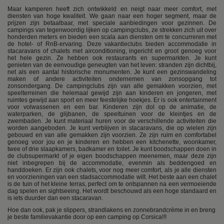
Maar kamperen heeft zich ontwikkeld en neigt naar meer comfort, met
diensten van hoge kwaliteit. We gaan naar een hoger segment, maar de
prijzen zijn betaalbaar, met speciale aanbiedingen voor gezinnen. De
campings van tegenwoordig lijken op campingclubs, ze strekken zich uit over
honderden meters en bieden een scala aan diensten om te concurreren met
de hotel- of RnB-ervaring. Deze vakantieclubs bieden accommodatie in
stacaravans of chalets met airconditioning, ingericht en groot genoeg voor
het hele gezin. Ze hebben ook restaurants en supermarkten. Je kunt
genieten van de eenvoudige geneugten van het leven: stranden zijn dichtbij,
net als een aantal historische monumenten. Je kunt een gezinswandeling
maken of andere activiteiten ondernemen van zonsopgang tot
zonsondergang. De campingclubs zijn van alle gemakken voorzien, met
speelterreinen die helemaal gewijd zijn aan kinderen en jongeren, met
ruimtes gewijd aan sport en meer feestelijke hoekjes. Er is ook entertainment
voor volwassenen en een bar. Kinderen zijn dol op de animatie, de
waterparken, de glijbanen, de speeltuinen voor de kleintjes en de
zwembaden. Je kunt materiaal huren voor de verschillende activiteiten die
worden aangeboden. Je kunt verblijven in stacaravans, die op wielen zijn
gebouwd en van alle gemakken zijn voorzien. Ze zijn ruim en comfortabel
genoeg voor jou en je kinderen en hebben een kitchenette, woonkamer,
twee of drie slaapkamers, badkamer en toilet. Je kunt boodschappen doen in
de clubsupermarkt of je eigen boodschappen meenemen, maar deze zijn
niet inbegrepen bij de accommodatie, evenmin als beddengoed en
handdoeken. Er zijn ook chalets, voor nog meer comfort, als je alle diensten
en voorzieningen van een stadsaccommodatie wilt. Het beste aan een chalet
is de tuin of het kleine terras, perfect om te ontspannen na een vermoeiende
dag spelen en sightseeing. Het wordt beschouwd als een hoge standaard en
is iets duurder dan een stacaravan.
Hoe dan ook, pak je slippers, strandlakens en zonnebrandcrème in en breng
je beste familievakantie door op een camping op Corsica!!!