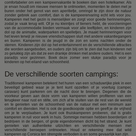
comfortabeler om een kampeervakantie te boeken dan een hotelkamer. Als
je ervan houdt om nieuwe mensen te ontmoeten, momenten te delen met je
buren onder het genot van een aperitiefje, omringd te zijn door de natuur
zonder gebrek aan comfort, dan is de kampeerervaring echt iets voor jou.
Kamperen met het gezin is menselijker en zorgt voor goede herinneringen,
zodat je vaak terug wilt. Of je nu kleintjes of tieners hebt, de voorzieningen
van de accommodatie bieden vermaak voor alle leeftijden, en kinderen zijn
dol op de animatie, waterparken en spelletjes. Je maakt herinneringen voor
het leven terwijl je nieuwe vriendschappen sluit met andere vakantiegangers
en buren. Kamperen is de jeugd in de zon en soms nachten onder de
sterren. Kinderen zijn dol op het entertainment en de verschillende attracties
die worden aangeboden, en ouders zijn blij om te zien dat hun kinderen net
zo gelukkig zijn als dat ze een drankje drinken met andere ouders. Het is een
paradijs voor gezinnen. Boek deze zomer een stukje paradijs voor je
kinderen op het eiland van schoonheid.
De verschillende soorten campings:
Traditioneel kamperen betekent het huren van een schaduwrijke plek in een
beveiligd gebied waar je je tent kunt opzetten of je voertuig (camper,
caravan) kunt parkeren om de nacht door te brengen. Degenen die de
voorkeur geven aan deze vorm van kamperen willen profiteren van een
terugkeer naar rust en stilte, om zich af te sluiten van de rest van de wereld
en te genieten van de schoonheid van de natuur met een minimum aan
comfort en diensten. Het is ook de goedkoopste optie en geeft je de vrijheid
om je te verplaatsen. Je kunt ook thuiskamperen proberen, dat is gratis
kamperen in ruil voor werk in huis. Sommige mensen hebben boerderijen of
bedrijven in de bergen, of grote eigendommen dicht bij het strand. Je kunt
genieten van authentieke uitzichten en verschillende mensen met
verschillende beroepen ontmoeten. Houd er rekening mee dat wild
kamperen op Corsica ten strengste verboden is en soms gevaarlijk kan zijn.