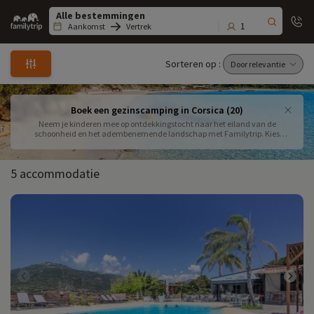
Family
trip
1
Aankomst
Vertrek
Sorteren op :
Boek een gezinscamping in Corsica (20)
Neem je kinderen mee op ontdekkingstocht naar het eiland van de
schoonheid en het adembenemende landschap met Familytrip. Kies
hieronder uw kampeervakantie met kinderen in Haute-Corse of Zuid-
Corsica. Boek voor een fantastische kampeervakantie met het gezin in
Corsica.
5 accommodatie