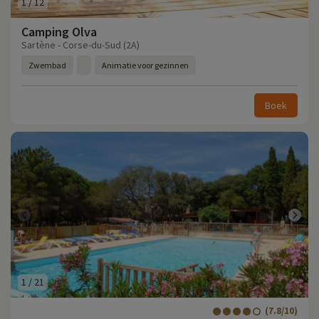
1
/
12
Camping Olva
Sartène - Corse-du-Sud (2A)
Zwembad
Animatie voor gezinnen
Boek
1
/
21
(7.8/10)