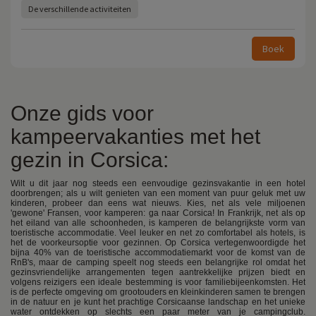
De verschillende activiteiten
Boek
Onze gids voor
kampeervakanties met het
gezin in Corsica:
Wilt u dit jaar nog steeds een eenvoudige gezinsvakantie in een hotel
doorbrengen; als u wilt genieten van een moment van puur geluk met uw
kinderen, probeer dan eens wat nieuws. Kies, net als vele miljoenen
'gewone' Fransen, voor kamperen: ga naar Corsica! In Frankrijk, net als op
het eiland van alle schoonheden, is kamperen de belangrijkste vorm van
toeristische accommodatie. Veel leuker en net zo comfortabel als hotels, is
het de voorkeursoptie voor gezinnen. Op Corsica vertegenwoordigde het
bijna 40% van de toeristische accommodatiemarkt voor de komst van de
RnB's, maar de camping speelt nog steeds een belangrijke rol omdat het
gezinsvriendelijke arrangementen tegen aantrekkelijke prijzen biedt en
volgens reizigers een ideale bestemming is voor familiebijeenkomsten. Het
is de perfecte omgeving om grootouders en kleinkinderen samen te brengen
in de natuur en je kunt het prachtige Corsicaanse landschap en het unieke
water ontdekken op slechts een paar meter van je campingclub.