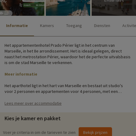
6 meer foto's
Informatie
Kamers
Toegang
Diensten
Activit
Het appartementenhotel Prado Périer ligt in het centrum van
Marseille, in het 8e arrondissement. Het is ideaal gelegen, direct
naast het metrostation Périer, waardoor het de perfecte uitvalsbasis
is om de stad Marseille te verkennen.
Meer informatie
Het aparthotel ligt in het hart van Marseille en bestaat uit studio's
voor 2 personen en appartementen voor 4 personen, met een
overdekt zwembad en privéparkeergelegenheid. De accommodatie
is gevestigd in een gebouw met 7 verdiepingen. De appartementen in
Lees meer over accommodatie
deze residentie zijn volledig uitgerust voor gezinnen met kinderen
voor een ontspannen vakantie. Je accommodatie beschikt over een
Kies je kamer en pakket
volledig uitgeruste keuken, een bureau en airconditioning.
Gezinsactiviteiten ter plaatse
Voer je criteria in om de tarieven te zien
Bekijk prijzen