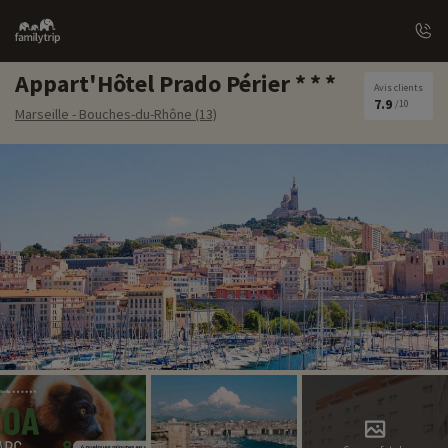
Family
trip
Appart'Hôtel Prado Périer
Avis clients
7.9
/10
Marseille - Bouches-du-Rhône (13)