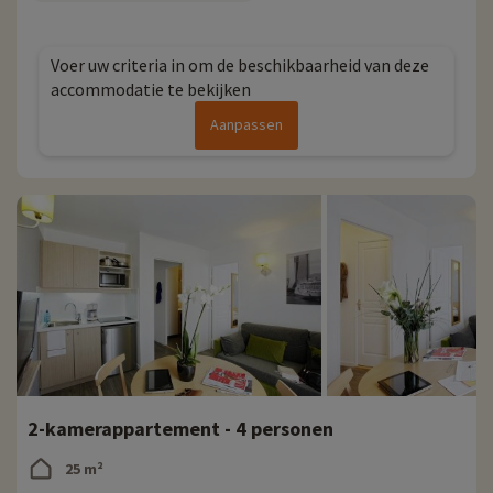
online worden geboekt nadat je je accommodatie hebt gekozen, en
je kunt ze ontdekken
door hier te klikken!
Voer uw criteria in om de beschikbaarheid van deze
Meer informatie
accommodatie te bekijken
- Huisdieren toegestaan, tegen betaling
Aanpassen
- Personen met beperkte mobiliteit moeten worden begeleid
2-kamerappartement - 4 personen
25 m²