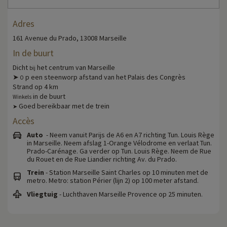
Adres
161 Avenue du Prado, 13008 Marseille
In de buurt
Dicht
het centrum van Marseille
bij
➤
p een steenworp afstand van het Palais des Congrès
O
Strand op 4 km
in de buurt
Winkels
Goed bereikbaar met de trein
➤
Accès
Auto
- Neem vanuit Parijs de A6 en A7 richting Tun. Louis Rège
in Marseille. Neem afslag 1-Orange Vélodrome en verlaat Tun.
Prado-Carénage. Ga verder op Tun. Louis Rège. Neem de Rue
du Rouet en de Rue Liandier richting Av. du Prado.
Trein
- Station Marseille Saint Charles op 10 minuten met de
metro. Metro: station Périer (lijn 2) op 100 meter afstand.
Vliegtuig
- Luchthaven Marseille Provence op 25 minuten.