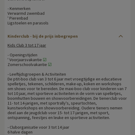
- Kenmerken
Verwarmd zwembad
' Pierenbad
Ligstoelen en parasols
Kinderclub - bij de prijs inbegrepen
Kids Club 3 tot 17 jaar
- Openingstijden
' Voorjaarsvakantie
☑
Zomerschoolvakantie
☑
- Leeftijdsgroepen & Activiteiten
De ptit-boo club van 3 tot 6 jaar met vroegtijdige en educatieve
spelletjes, tekenen, schilderen, make-up, koken en workshops
om shows voor te bereiden. De maxi-boo club voor kinderen van 7
tot 10 jaar, met sportieve activiteiten in de vorm van spelletjes,
boomhutten bouwen en showvoorbereidingen. De tienerclub voor
11- tot 14-jarigen, met sportrally's, speurtochten,
kunstworkshops en showvoorbereiding. Oudere tieners nemen
deel aan de jeugdclub voor 15- tot 17-jarigen, met sport,
ontspanning, feestjes en leuke en sportieve activiteiten.
- Cluborganisatie voor 3 tot 14 jaar
6 halve dagen