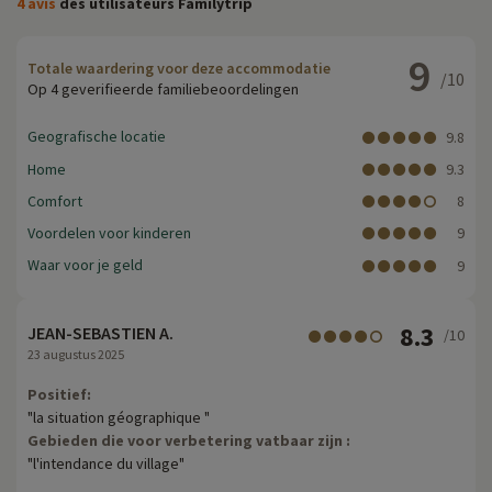
4 avis
des utilisateurs Familytrip
9
Totale waardering voor deze accommodatie
/10
Op 4 geverifieerde familiebeoordelingen
Geografische locatie
9.8
Home
9.3
Comfort
8
Voordelen voor kinderen
9
Waar voor je geld
9
8.3
JEAN-SEBASTIEN A.
/10
23 augustus 2025
Positief:
"la situation géographique "
Gebieden die voor verbetering vatbaar zijn :
"l'intendance du village"