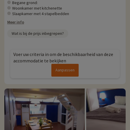
online worden geboekt nadat je je accommodatie hebt gekozen en je
Begane grond:
kunt ze ontdekken
door hier te klikken!
Woonkamer met kitchenette
Slaapkamer met 4 stapelbedden
Meer informatie
Meer info
- Huisdieren toegestaan, tegen extra kosten
Wat is bij de prijs inbegrepen?
Voer uw criteria in om de beschikbaarheid van deze
accommodatie te bekijken
Aanpassen