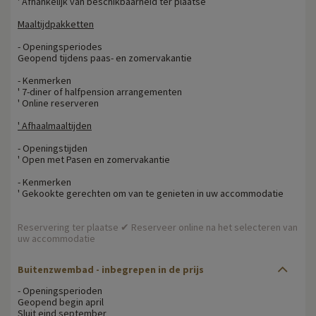
' Afhankelijk van beschikbaarheid ter plaatse
Maaltijdpakketten
- Openingsperiodes
Geopend tijdens paas- en zomervakantie
- Kenmerken
' 7-diner of halfpension arrangementen
' Online reserveren
' Afhaalmaaltijden
- Openingstijden
' Open met Pasen en zomervakantie
- Kenmerken
' Gekookte gerechten om van te genieten in uw accommodatie
Reservering ter plaatse ✔ Reserveer online na het selecteren van
uw accommodatie
Buitenzwembad - inbegrepen in de prijs
- Openingsperioden
Geopend begin april
Sluit eind september