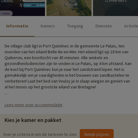
11 meer foto's
Informatie
Kamers
Toegang
Diensten
Activit
De village club ligt in Port Quinénec in de gemeente Le Palais, ten
noorden van het eiland Belle-Ile-en-Mer. Het eiland ligt op 18 km van
Quiberon, een boottocht van 45 minuten. Alle winkels en
gezondheidsdiensten zijn te vinden in Le Palais, op 4 km afstand. Aan
de kust bij Port Quinénec kun je naar het zandstrand lopen. Het is
gemakkelijk om je vaardigheden in het bouwen van zandkastelen te
verbeteren! Laat het lied van Voulzy je in slaap wiegen en geniet van
al het moois op het grootste eiland van Bretagne!
Ontdek de omgeving
Lees meer over accommodatie
Kies je kamer en pakket
De Village Club bestaat uit geschakelde bungalows op een
natuurterrein van 16 hectare met uitzicht op zee en een baai met fijn
zand. Deze vakantiewoningen bieden een comfortabele
Voer je criteria in om de tarieven te zien
Bekijk prijzen