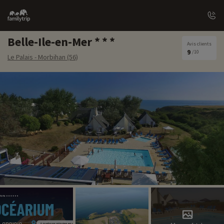
Family
trip
Belle-Ile-en-Mer
Avis clients
9
/10
Le Palais - Morbihan (56)