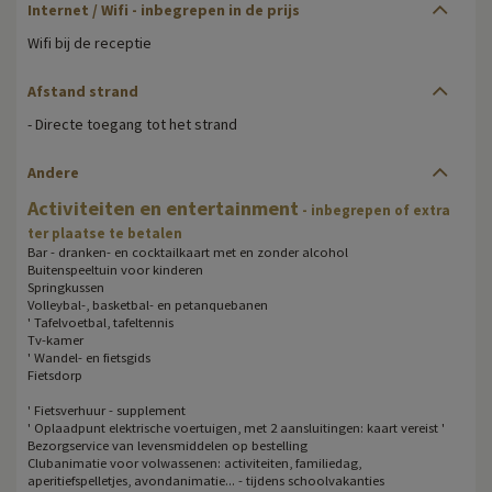
Internet / Wifi - inbegrepen in de prijs
Wifi bij de receptie
Afstand strand
- Directe toegang tot het strand
Andere
Activiteiten en entertainment
- inbegrepen of extra
ter plaatse te betalen
Bar - dranken- en cocktailkaart met en zonder alcohol
Buitenspeeltuin voor kinderen
Springkussen
Volleybal-, basketbal- en petanquebanen
' Tafelvoetbal, tafeltennis
Tv-kamer
' Wandel- en fietsgids
Fietsdorp
' Fietsverhuur - supplement
' Oplaadpunt elektrische voertuigen, met 2 aansluitingen: kaart vereist '
Bezorgservice van levensmiddelen op bestelling
Clubanimatie voor volwassenen: activiteiten, familiedag,
aperitiefspelletjes, avondanimatie... - tijdens schoolvakanties