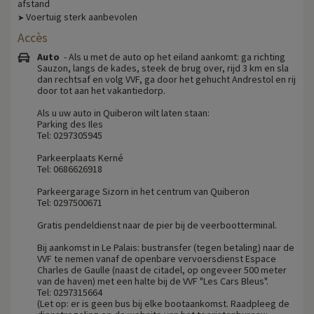
afstand
Voertuig sterk aanbevolen
➤
Accès
Auto
- Als u met de auto op het eiland aankomt: ga richting
Sauzon, langs de kades, steek de brug over, rijd 3 km en sla
dan rechtsaf en volg VVF, ga door het gehucht Andrestol en rij
door tot aan het vakantiedorp.
Als u uw auto in Quiberon wilt laten staan:
Parking des Iles
Tel: 0297305945
Parkeerplaats Kerné
Tel: 0686626918
Parkeergarage Sizorn in het centrum van Quiberon
Tel: 0297500671
Gratis pendeldienst naar de pier bij de veerbootterminal.
Bij aankomst in Le Palais: bustransfer (tegen betaling) naar de
VVF te nemen vanaf de openbare vervoersdienst Espace
Charles de Gaulle (naast de citadel, op ongeveer 500 meter
van de haven) met een halte bij de VVF "Les Cars Bleus".
Tel: 0297315664
(Let op: er is geen bus bij elke bootaankomst. Raadpleeg de