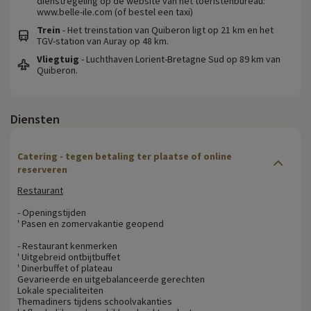
dienstregeling op de website van het toeristenbureau:
www.belle-ile.com (of bestel een taxi)
Trein
- Het treinstation van Quiberon ligt op 21 km en het
TGV-station van Auray op 48 km.
Vliegtuig
- Luchthaven Lorient-Bretagne Sud op 89 km van
Quiberon.
Diensten
Catering - tegen betaling ter plaatse of online
reserveren
Restaurant
- Openingstijden
' Pasen en zomervakantie geopend
- Restaurant kenmerken
' Uitgebreid ontbijtbuffet
' Dinerbuffet of plateau
Gevarieerde en uitgebalanceerde gerechten
Lokale specialiteiten
Themadiners tijdens schoolvakanties