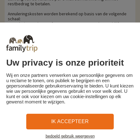
restbedrag te betalen.
Annuleringskosten worden berekend op basis van de volgende
schaal:
- Annulering 60 dagen of meer voor aanvang van het verblijf:
aanbetaling behouden
- Annulering minder dan 60 dagen voor aanvang van het verblijf:
100% van de reissom.
Familytrip raadt u aan een annuleringsverzekering af te sluiten bij
haar partner AREAS Assurances. Schrijf je in op het moment van de
boeking of binnen 24 uur na de boeking per telefoon.
Uw privacy is onze prioriteit
Voor klanten die steun van de VACAF ontvangen, zal de VACAF in
geval van annulering haar steun intrekken en zullen de
Wij en onze partners verwerken uw persoonlijke gegevens om
bovenstaande annuleringskosten van toepassing zijn op het
u reclame te tonen, ons publiek te begrijpen en een
volledige bedrag van het verblijf.
gepersonaliseerde gebruikerservaring te bieden. U kunt kiezen
wie uw persoonlijke gegevens gebruikt en voor welk doel. U
kunt er ook voor kiezen om uw cookie-instellingen op elk
gewenst moment te wijzigen.
Familytrip
© 2026 Familytrip
Wie zijn wij?
Algemene voorwaarden en privacybeleid
IK ACCEPTEER
Wat de pers over ons te zeggen heeft
Partners
FAQ
Blog
Kaart
bedoeld gebruik weergeven