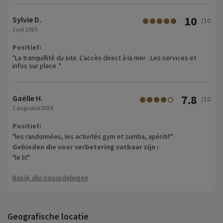
10
Sylvie D.
/10
2 juli 2025
Positief:
"La tranquillité du site. L’accès direct à la mer . Les services et
infos sur place ."
7.8
Gaëlle H.
/10
2 augustus 2024
Positief:
"les randonnées, les activités gym et zumba, apéritif"
Gebieden die voor verbetering vatbaar zijn :
"le lit"
Bekijk alle beoordelingen
Geografische locatie