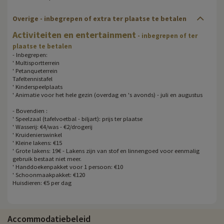
Overige
- inbegrepen of extra ter plaatse te betalen
Activiteiten en entertainment
- inbegrepen of ter
plaatse te betalen
- Inbegrepen:
' Multisportterrein
' Petanqueterrein
Tafeltennistafel
' Kinderspeelplaats
' Animatie voor het hele gezin (overdag en 's avonds) - juli en augustus
- Bovendien :
' Speelzaal (tafelvoetbal - biljart): prijs ter plaatse
' Wasserij: €4/was - €2/drogerij
' Kruidenierswinkel
' Kleine lakens: €15
' Grote lakens: 19€ - Lakens zijn van stof en linnengoed voor eenmalig
gebruik bestaat niet meer.
' Handdoekenpakket voor 1 persoon: €10
' Schoonmaakpakket: €120
Huisdieren: €5 per dag
Accommodatiebeleid