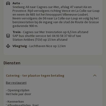
Auto
-
Snelweg A8 naar Cagnes-sur-Mer, afslag 47 vanuit Aix en
Provence. Rijd vervolgens richting Vence en La Colle-sur-Loup
en neem de N85 tot het knooppunt Villeneuve-Loubet.
Neem vervolgens de D6 naar La Colle-sur-Loup en volg bij het
benzinestation bij de ingang van de stad de Route de Grasse
gedurende 900 m.
Trein
- Cagnes sur Mer treinstation op 6,5 km afstand
SAP bus shuttle service tel: 04 93 58 37 60 of taxi
Station Antibes (TGV) op 15 km afstand
Vliegtuig
- Luchthaven Nice op 12 km
Diensten
Catering - ter plaatse tegen betaling
Bar-restaurant
- Openingstijden
Het hele jaar door
- Kenmerken
' Afhaalmaaltijden, friet