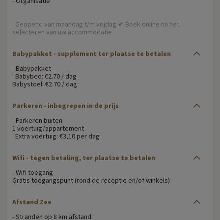
- Organisatie
' Geopend van maandag t/m vrijdag ✔ Boek online na het
selecteren van uw accommodatie
Babypakket
- supplement ter plaatse te betalen
- Babypakket
' Babybed: €2.70 / dag
Babystoel: €2.70 / dag
Parkeren
- inbegrepen in de prijs
- Parkeren buiten
1 voertuig/appartement
' Extra voertuig: €3,10 per dag
Wifi
- tegen betaling, ter plaatse te betalen
- Wifi toegang
Gratis toegangspunt (rond de receptie en/of winkels)
Afstand Zee
- Stranden op 8 km afstand.