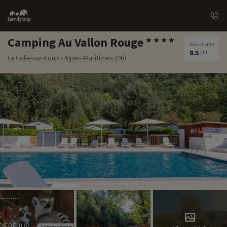
Family
trip
Camping Au Vallon Rouge
Avis clients
8.5
/10
La Colle-sur-Loup - Alpes-Maritimes (06)