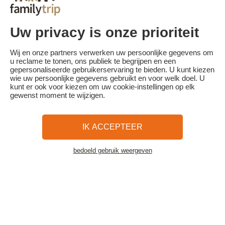
- Annulering 30 dagen of meer voor aanvang van de vakantie:
annulering zonder kosten
- Annulering minder dan 30 dagen voor aanvang van het verblijf:
100% van de reissom is verschuldigd.
Uw privacy is onze prioriteit
Familytrip raadt je aan een annuleringsverzekering af te sluiten bij
haar partner AREAS Assurances. Schrijf je in op het moment van de
Wij en onze partners verwerken uw persoonlijke gegevens om
boeking of binnen 24 uur na de boeking per telefoon.
u reclame te tonen, ons publiek te begrijpen en een
gepersonaliseerde gebruikerservaring te bieden. U kunt kiezen
wie uw persoonlijke gegevens gebruikt en voor welk doel. U
kunt er ook voor kiezen om uw cookie-instellingen op elk
gewenst moment te wijzigen.
Familytrip
© 2026 Familytrip
Wie zijn wij?
Algemene voorwaarden en privacybeleid
IK ACCEPTEER
Wat de pers over ons te zeggen heeft
Partners
FAQ
Blog
Kaart
bedoeld gebruik weergeven
Bekijk de accommodatie
Beveiligde betaling
Réalisé par Sooyoos
Bel ons op
Heb je hulp nodig?
09 72 26 99 33