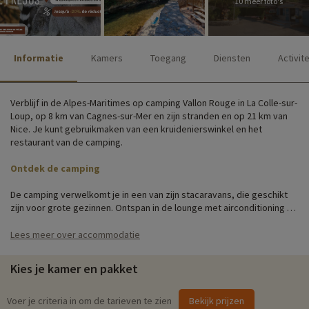
10 meer foto's
Informatie
Kamers
Toegang
Diensten
Activit
Verblijf in de Alpes-Maritimes op camping Vallon Rouge in La Colle-sur-
Loup, op 8 km van Cagnes-sur-Mer en zijn stranden en op 21 km van
Nice. Je kunt gebruikmaken van een kruidenierswinkel en het
restaurant van de camping.
Ontdek de camping
De camping verwelkomt je in een van zijn stacaravans, die geschikt
zijn voor grote gezinnen. Ontspan in de lounge met airconditioning of
geniet van een spelletje kaart op je terras.
Lees meer over accommodatie
Je vindt er alle diensten en voorzieningen die je nodig hebt voor je
verblijf, waaronder een bar-restaurant, een waterpark, sportvelden
Kies je kamer en pakket
en een kinderspeelplaats.
Gezinsactiviteiten ter plaatse
Voer je criteria in om de tarieven te zien
Bekijk prijzen