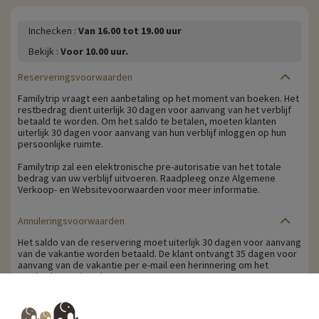
Inchecken :
Van 16.00 tot 19.00 uur
Bekijk :
Voor 10.00 uur.
Reserveringsvoorwaarden
Familytrip vraagt een aanbetaling op het moment van boeken. Het
restbedrag dient uiterlijk 30 dagen voor aanvang van het verblijf
betaald te worden. Om het saldo te betalen, moeten klanten
uiterlijk 30 dagen voor aanvang van hun verblijf inloggen op hun
persoonlijke ruimte.
Familytrip zal een elektronische pre-autorisatie van het totale
bedrag van uw verblijf uitvoeren. Raadpleeg onze Algemene
Verkoop- en Websitevoorwaarden voor meer informatie.
Annuleringsvoorwaarden
Het saldo van de reservering moet uiterlijk 30 dagen voor aanvang
van de vakantie worden betaald. De klant ontvangt 35 dagen voor
aanvang van de vakantie per e-mail een herinnering om het
restbedrag te betalen.
Annuleringskosten worden berekend op basis van de volgende
schaal: