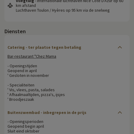
Vliegtuig
- Internationale luchthaven Nice Cote D'Azur op 60
km afstand
Luchthaven Toulon / Hyères op 95 km via de snelweg
Diensten
Catering - ter plaatse tegen betaling
Bar-restaurant "Chez Mama
- Openingstijden
Geopend in april
' Gesloten in november
- Specialiteiten
' Vis, vlees, pasta, salades
' Afhaalmaaltijden, pizza's, ijsjes
' Broodjeszaak
Buitenzwembad - inbegrepen in de prijs
- Openingsperioden
Geopend begin april
Sluit eind oktober