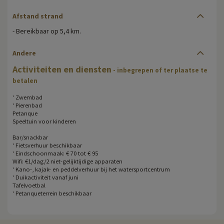
Afstand strand
- Bereikbaar op 5,4 km.
Andere
Activiteiten en diensten
- inbegrepen of ter plaatse te
betalen
' Zwembad
' Pierenbad
Petanque
Speeltuin voor kinderen
Bar/snackbar
' Fietsverhuur beschikbaar
' Eindschoonmaak: € 70 tot € 95
Wifi: €1/dag/2 niet-gelijktijdige apparaten
' Kano-, kajak- en peddelverhuur bij het watersportcentrum
' Duikactiviteit vanaf juni
Tafelvoetbal
' Petanqueterrein beschikbaar