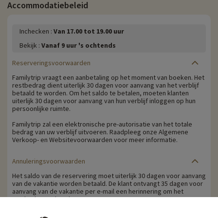
Accommodatiebeleid
Inchecken :
Van 17.00 tot 19.00 uur
Bekijk :
Vanaf 9 uur 's ochtends
Reserveringsvoorwaarden
Familytrip vraagt een aanbetaling op het moment van boeken. Het
restbedrag dient uiterlijk 30 dagen voor aanvang van het verblijf
betaald te worden. Om het saldo te betalen, moeten klanten
uiterlijk 30 dagen voor aanvang van hun verblijf inloggen op hun
persoonlijke ruimte.
Familytrip zal een elektronische pre-autorisatie van het totale
bedrag van uw verblijf uitvoeren. Raadpleeg onze Algemene
Verkoop- en Websitevoorwaarden voor meer informatie.
Annuleringsvoorwaarden
Het saldo van de reservering moet uiterlijk 30 dagen voor aanvang
van de vakantie worden betaald. De klant ontvangt 35 dagen voor
aanvang van de vakantie per e-mail een herinnering om het
restbedrag te betalen.
Annuleringskosten worden berekend op basis van de volgende