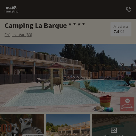
Family
trip
Camping La Barque
Avis clients
7.4
/10
Fréjus - Var (83)