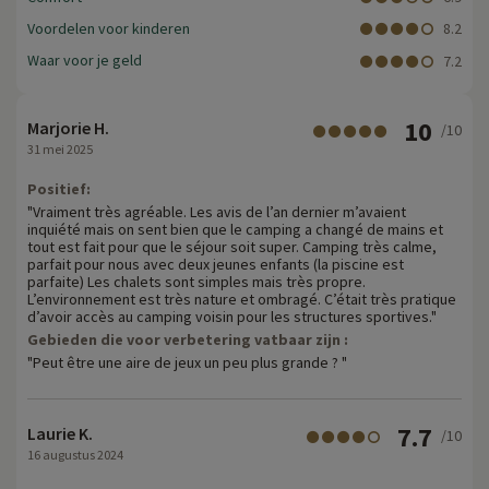
Voordelen voor kinderen
8.2
Waar voor je geld
7.2
10
Marjorie H.
/10
31 mei 2025
Positief:
"Vraiment très agréable. Les avis de l’an dernier m’avaient
inquiété mais on sent bien que le camping a changé de mains et
tout est fait pour que le séjour soit super. Camping très calme,
parfait pour nous avec deux jeunes enfants (la piscine est
parfaite) Les chalets sont simples mais très propre.
L’environnement est très nature et ombragé. C’était très pratique
d’avoir accès au camping voisin pour les structures sportives."
Gebieden die voor verbetering vatbaar zijn :
"Peut être une aire de jeux un peu plus grande ? "
7.7
Laurie K.
/10
16 augustus 2024