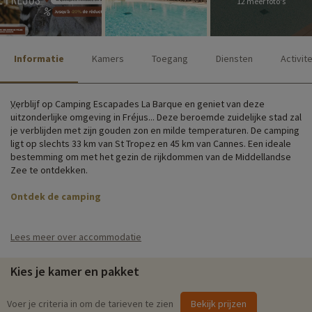
12 meer foto's
Informatie
Kamers
Toegang
Diensten
Activit
Verblijf op Camping Escapades La Barque en geniet van deze
uitzonderlijke omgeving in Fréjus... Deze beroemde zuidelijke stad zal
je verblijden met zijn gouden zon en milde temperaturen. De camping
ligt op slechts 33 km van St Tropez en 45 km van Cannes. Een ideale
bestemming om met het gezin de rijkdommen van de Middellandse
Zee te ontdekken.
Ontdek de camping
De camping heeft alles wat je nodig hebt voor je verblijf:
bar/snackbar, zwembad, parkeerplaats, fietsverhuur, speeltuin en
Lees meer over accommodatie
WIFI.
Kies je kamer en pakket
Je verblijft in comfortabele, volledig ingerichte stacaravans met
airconditioning. Je kunt ook genieten van je eigen terras met
tuinmeubilair voor maaltijden en gezelschapsspelletjes onder de
Voer je criteria in om de tarieven te zien
Bekijk prijzen