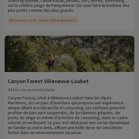
Stand-up paddle, canoë kayak, pédalo, surf, morey, snorkeling…
sur la célèbre plage de Pampelonne ! De quoi faire le bonheur des
plus petits comme des plus grands.
Réservez avec votre hébergement !
Canyon Forest Villeneuve-Loubet
44 km van accommodatie
Canyon Forest, situé à Villeneuve-Loubet dans les Alpes-
Maritimes, est un parc d’aventure qui propose une expérience
unique alliant accrobranche et canyoning. Les visiteurs peuvent
profiter de parcours suspendus, de tyroliennes géantes, de
ponts de singe et même d'activités de canyoning, dans un cadre
naturel et verdoyant. Le parc est idéal pour une sortie dynamique
en famille ou entre amis, offrant une belle dose de sensations
fortes dans un environnement sécurisé.