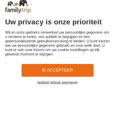
schaal:
- Annulering 30 dagen of meer voor aanvang van de vakantie:
annulering zonder kosten
- Annulering minder dan 30 dagen voor aanvang van het verblijf:
100% van de reissom is verschuldigd.
Uw privacy is onze prioriteit
Familytrip raadt je aan een annuleringsverzekering af te sluiten bij
haar partner AREAS Assurances. Schrijf je in op het moment van de
Wij en onze partners verwerken uw persoonlijke gegevens om
boeking of binnen 24 uur na de boeking per telefoon.
u reclame te tonen, ons publiek te begrijpen en een
gepersonaliseerde gebruikerservaring te bieden. U kunt kiezen
wie uw persoonlijke gegevens gebruikt en voor welk doel. U
kunt er ook voor kiezen om uw cookie-instellingen op elk
gewenst moment te wijzigen.
Familytrip
© 2026 Familytrip
Wie zijn wij?
Algemene voorwaarden en privacybeleid
IK ACCEPTEER
Wat de pers over ons te zeggen heeft
Partners
FAQ
Blog
Kaart
bedoeld gebruik weergeven
Bekijk de accommodatie
Beveiligde betaling
Réalisé par Sooyoos
Bel ons op
Heb je hulp nodig?
09 72 26 99 33