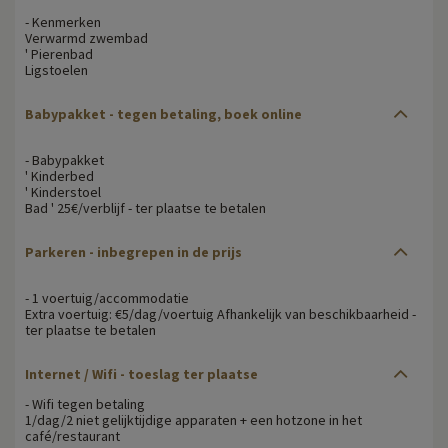
- Kenmerken
Verwarmd zwembad
' Pierenbad
Ligstoelen
Babypakket - tegen betaling, boek online
- Babypakket
' Kinderbed
' Kinderstoel
Bad ' 25€/verblijf - ter plaatse te betalen
Parkeren - inbegrepen in de prijs
- 1 voertuig/accommodatie
Extra voertuig: €5/dag/voertuig Afhankelijk van beschikbaarheid -
ter plaatse te betalen
Internet / Wifi - toeslag ter plaatse
- Wifi tegen betaling
1/dag/2 niet gelijktijdige apparaten + een hotzone in het
café/restaurant