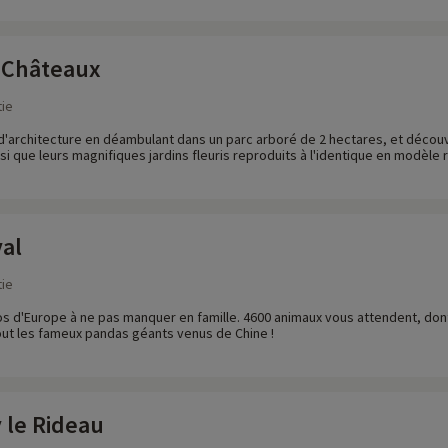
i Châteaux
ie
d'architecture en déambulant dans un parc arboré de 2 hectares, et découv
si que leurs magnifiques jardins fleuris reproduits à l'identique en modèle r
al
ie
s d'Europe à ne pas manquer en famille. 4600 animaux vous attendent, dont l
ut les fameux pandas géants venus de Chine !
 le Rideau