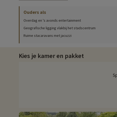
Voor precieze informatie over de activiteiten ter plaatse (open
Ouders als
Ter plaatse is er een overdekt zwembad waar jong en oud zich 
waterglijbaan gaan, iets waar het hele gezin van kan genieten.
Overdag en 's avonds entertainment
Een kinderclub zorgt ervoor dat de kleintjes zich nooit hoeve
Geografische ligging vlakbij het stadscentrum
avonden georganiseerd: karaoke, themamaaltijden, concerten...
Ruime stacaravans met jacuzzi
Het restaurant
Camping La Citadelle heeft een snackrestaurant. Hier kun je de
Kies je kamer en pakket
gerechten: lokale specialiteiten, aperitiefschotels, mignardise
Ontdek de streek en gezinsactiviteiten
Sp
Loches is een ideale uitvalsbasis voor een bezoek aan de Loir
slechts een paar kilometer afstand: het Château de Chenonce
Ben je een dierenliefhebber? Voor een onvergetelijk gezinsuit
Touraine is ook een aanrader om het onderwaterleven te ontd
Elk jaar ontdekken we bij Familytrip nieuwe gezinsactiviteite
direct online worden geboekt nadat je je accommodatie hebt 