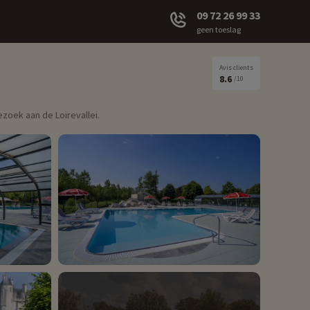
09 72 26 99 33
geen toeslag
Avis clients
8.6
/10
zoek aan de Loirevallei.