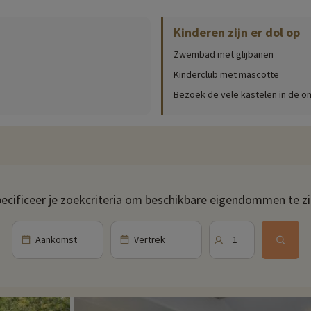
ingsdatum, leeftijd van de club, inhoud van het babypakket...),
klik hier!
Kinderen zijn er dol op
bij elk weertype zullen vermaken. Bij mooi weer kun je ook een duik nemen
Zwembad met glijbanen
n te vervelen, en een speeltuin geeft ze genoeg te doen. En ook de volwa
Kinderclub met mascotte
 Alle ingrediënten voor een vakantie vol plezier.
Bezoek de vele kastelen in de 
 hele dag door van je maaltijden genieten. Je kunt ontspannen op het terra
s, crêpes...
ecificeer je zoekcriteria om beschikbare eigendommen te z
e-vallei. Mis het nabijgelegen Château de Loches en het mooie dorpje Genil
au, het Château d'Amboise en het majestueuze Château de Chambord.
Aankomst
Vertrek
1
stapje kunnen we je alleen maar een van de mooiste dierentuinen ter werel
ekken.
n in de buurt van onze accommodaties: dierentuin, aquarium, enz. Als we al
gekozen, en je kunt ze ontdekken
door hier te klikken!