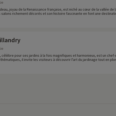
ie
deau, joyau de la Renaissance française, est niché au cœur de la vallée de l
 salons richement décorés et son histoire fascinante en font une destinat
illandry
ie
, célèbre pour ses jardins à la fois magnifiques et harmonieux, est un chef
thématiques, il invite les visiteurs à découvrir l'art du jardinage tout en p