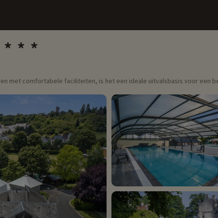
 met comfortabele faciliteiten, is het een ideale uitvalsbasis voor een be