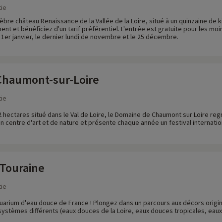
ie
élèbre château Renaissance de la Vallée de la Loire, situé à un quinzaine d
t et bénéficiez d'un tarif préférentiel. L'entrée est gratuite pour les moin
e 1er janvier, le dernier lundi de novembre et le 25 décembre.
Chaumont-sur-Loire
ie
 hectares situé dans le Val de Loire, le Domaine de Chaumont sur Loire reg
un centre d'art et de nature et présente chaque année un festival internation
Touraine
ie
aquarium d'eau douce de France ! Plongez dans un parcours aux décors orig
ystèmes différents (eaux douces de la Loire, eaux douces tropicales, eaux 