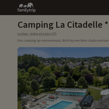
Family
trip
Camping La Citadelle
Loches - Indre-et-Loire (37)
Een camping op mensenmaat, dicht bij een klein stadscentrum en