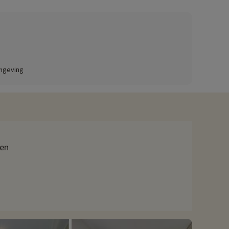
 in het buitenzwembad terwijl de kinderen van de
ssenen worden niet vergeten. Er worden regelmatig gezellige
omgeving
s van het restaurant en genieten van zorgvuldig bereide
ien
lé niet. De beroemde kastelen van de Loire liggen ook op
d aanraden: de dierentuin van Beauval. Het grote aquarium van
 activiteiten hebben onderhandeld, kunnen deze met korting