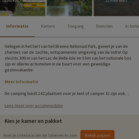
22 meer foto's
Informatie
Kamers
Toegang
Diensten
Activit
Gelegen in het hart van het Brenne Nationaal Park, geniet je van de
charmes van de zachte, ontspannende omgeving van de Indre! Op
slechts 300 m van het Lac de Belle-Isle en 5 km van het nationale bos
zijn er allerlei activiteiten in de buurt voor een geweldige
gezinsvakantie.
Meer informatie
De camping biedt 142 plaatsen voor je tent of camper. Er zijn ook
verschillende soorten stacaravans te huur, evenals chalets en
caravans. Je kunt gebruikmaken van hun volledig uitgeruste keukens
Lees meer over accommodatie
met televisie, wifi, sanitair en een heerlijk terrasje voor een goede
kop koffie 's ochtends.
Kies je kamer en pakket
Gezinsactiviteiten ter plaatse
Voer je criteria in om de tarieven te zien
Bekijk prijzen