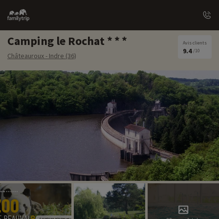
Family
trip
Camping le Rochat
Avis clients
9.4
/10
Châteauroux - Indre (36)