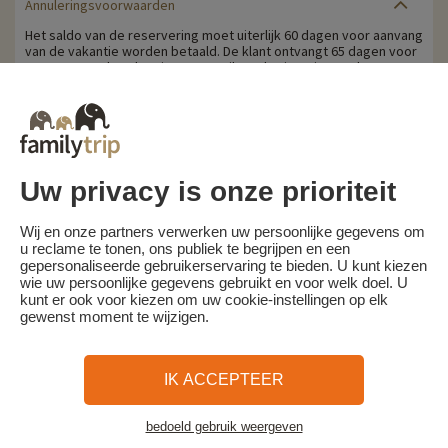
Annuleringsvoorwaarden
Het saldo van de reservering moet uiterlijk 60 dagen voor aanvang
van de vakantie worden betaald. De klant ontvangt 65 dagen voor
aanvang van de vakantie per e-mail een herinnering om het
restbedrag te betalen.
Annuleringskosten worden berekend op basis van de volgende
schaal:
- Annulering 60 dagen of meer voor aanvang van het verblijf:
aanbetaling behouden
- Annulering minder dan 60 dagen voor aanvang van het verblijf:
Uw privacy is onze prioriteit
100% van de reissom.
Familytrip raadt u aan een annuleringsverzekering af te sluiten bij
Wij en onze partners verwerken uw persoonlijke gegevens om
haar partner AREAS Assurances. Schrijf je in op het moment van de
u reclame te tonen, ons publiek te begrijpen en een
boeking of binnen 24 uur na de boeking per telefoon.
gepersonaliseerde gebruikerservaring te bieden. U kunt kiezen
wie uw persoonlijke gegevens gebruikt en voor welk doel. U
kunt er ook voor kiezen om uw cookie-instellingen op elk
gewenst moment te wijzigen.
Familytrip
© 2026 Familytrip
Wie zijn wij?
Algemene voorwaarden en privacybeleid
IK ACCEPTEER
Wat de pers over ons te zeggen heeft
Partners
FAQ
Blog
Kaart
bedoeld gebruik weergeven
Bekijk de accommodatie