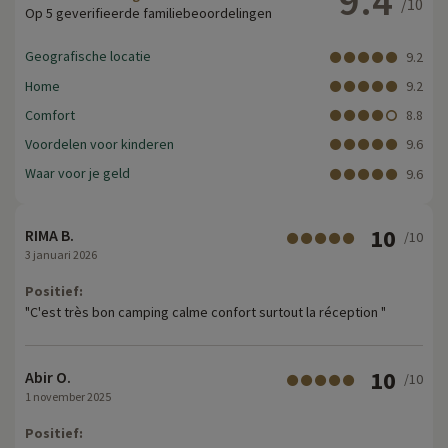
9.4
/10
Op 5 geverifieerde familiebeoordelingen
Geografische locatie
9.2
Home
9.2
Comfort
8.8
Voordelen voor kinderen
9.6
Waar voor je geld
9.6
10
RIMA B.
/10
3 januari 2026
Positief:
"C'est très bon camping calme confort surtout la réception "
10
Abir O.
/10
1 november 2025
Positief: