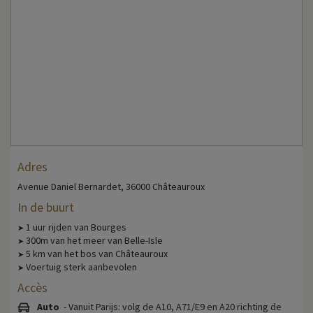
Adres
Avenue Daniel Bernardet, 36000 Châteauroux
In de buurt
1 uur rijden van Bourges
➤
300m van het meer van Belle-Isle
➤
5 km van het bos van Châteauroux
➤
Voertuig sterk aanbevolen
➤
Accès
Auto
- Vanuit Parijs: volg de A10, A71/E9 en A20 richting de