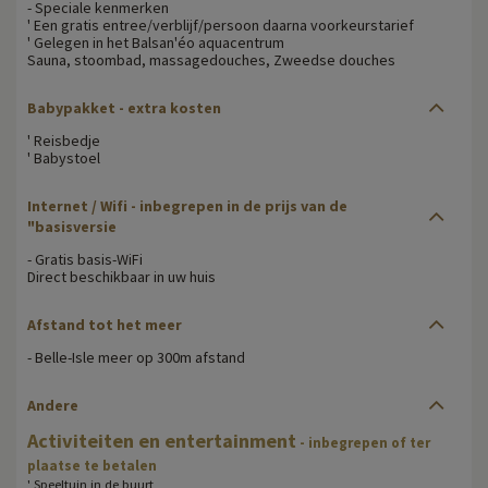
- Speciale kenmerken
' Een gratis entree/verblijf/persoon daarna voorkeurstarief
' Gelegen in het Balsan'éo aquacentrum
Sauna, stoombad, massagedouches, Zweedse douches
Babypakket - extra kosten
' Reisbedje
' Babystoel
Internet / Wifi - inbegrepen in de prijs van de
"basisversie
- Gratis basis-WiFi
Direct beschikbaar in uw huis
Afstand tot het meer
- Belle-Isle meer op 300m afstand
Andere
Activiteiten en entertainment
- inbegrepen of ter
plaatse te betalen
' Speeltuin in de buurt