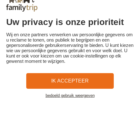
schaal:
- Annulering 30 dagen of meer voor aanvang van het verblijf:
aanbetaling behouden
- Annulering minder dan 30 dagen voor aanvang van het verblijf:
Uw privacy is onze prioriteit
100% van de reissom.
Familytrip raadt u aan een annuleringsverzekering af te sluiten bij
Wij en onze partners verwerken uw persoonlijke gegevens om
haar partner Areas Assurances. Schrijf je in op het moment van de
u reclame te tonen, ons publiek te begrijpen en een
boeking of binnen 24 uur na de boeking per telefoon.
gepersonaliseerde gebruikerservaring te bieden. U kunt kiezen
wie uw persoonlijke gegevens gebruikt en voor welk doel. U
kunt er ook voor kiezen om uw cookie-instellingen op elk
gewenst moment te wijzigen.
Familytrip
© 2026 Familytrip
Wie zijn wij?
Algemene voorwaarden en privacybeleid
IK ACCEPTEER
Wat de pers over ons te zeggen heeft
Partners
FAQ
Blog
Kaart
bedoeld gebruik weergeven
Bekijk de accommodatie
Beveiligde betaling
Réalisé par Sooyoos
Bel ons op
Heb je hulp nodig?
09 72 26 99 33