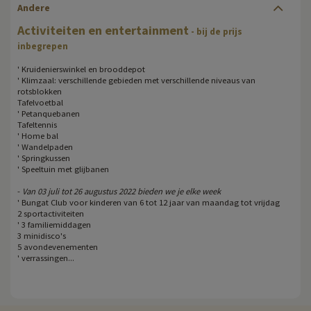
Andere
Activiteiten en entertainment
- bij de prijs
inbegrepen
' Kruidenierswinkel en brooddepot
' Klimzaal: verschillende gebieden met verschillende niveaus van
rotsblokken
Tafelvoetbal
' Petanquebanen
Tafeltennis
' Home bal
' Wandelpaden
' Springkussen
' Speeltuin met glijbanen
-
Van 03 juli tot 26 augustus 2022 bieden we je elke week
' Bungat Club voor kinderen van 6 tot 12 jaar van maandag tot vrijdag
2 sportactiviteiten
' 3 familiemiddagen
3 minidisco's
5 avondevenementen
' verrassingen...