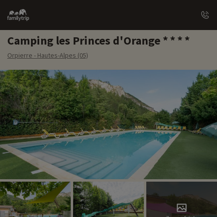
Family
trip
Camping les Princes d'Orange
Orpierre - Hautes-Alpes (05)