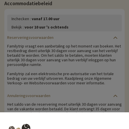
Accommodatiebeleid
Inchecken :
vanaf 17.00 uur
Bekijk :
voor 10 uur 's ochtends
Reserveringsvoorwaarden
Familytrip vraagt een aanbetaling op het moment van boeken. Het
restbedrag dient uiterlijk 30 dagen voor aanvang van het verblijf
betaald te worden. Om het saldo te betalen, moeten klanten
uiterlijk 30 dagen voor aanvang van hun verblijf inloggen op hun
persoonlijke ruimte.
Familytrip zal een elektronische pre-autorisatie van het totale
bedrag van uw verblijf uitvoeren. Raadpleeg onze Algemene
Verkoop- en Websitevoorwaarden voor meer informatie.
Annuleringsvoorwaarden
Het saldo van de reservering moet uiterlijk 30 dagen voor aanvang
van de vakantie worden betaald. De klant ontvangt 35 dagen voor
aanvang van de vakantie per e-mail een herinnering om het
restbedrag te betalen.
Annuleringskosten worden berekend op basis van de volgende