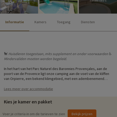
7 meer foto's
Informatie
Kamers
Toegang
Diensten
🐩
Huisdieren toegestaan, mits supplement en onder voorwaarden
♿
Mindervaliden moeten worden begeleid.
In het hart van het Parc Naturel des Baronnies Provençales, aan de
poort van de Provence ligt onze camping aan de voet van de kliffen
van Orpierre, een bekend klimgebied, met een adembenemend
uitzicht op de kliffen in een idyllische omgeving met zwembaden en
speeltuinen!
Lees meer over accommodatie
Kies je kamer en pakket
♥i
Voer je criteria in om de tarieven te zien
Bekijk prijzen