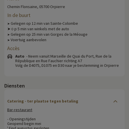
Chemin Flonsaine, 05700 Orpierre
In de buurt
Gelegen op 12 min van Sainte-Colombe
➤
➤
p 5 min van winkels met de auto
O
Gelegen op 25 min van Gorges de la Méouge
➤
Voertuig aanbevolen
➤
Accès
Auto
- Neem vanuit Marseille de Quai du Port, Rue de la
République en Rue Fauchier richting A7
Volg de D4075, D1075 en D30 naar je bestemming in Orpierre
Diensten
Catering - ter plaatse tegen betaling
Bar-restaurant
- Openingstijden
Geopend begin mei
' Eind augustus gesloten