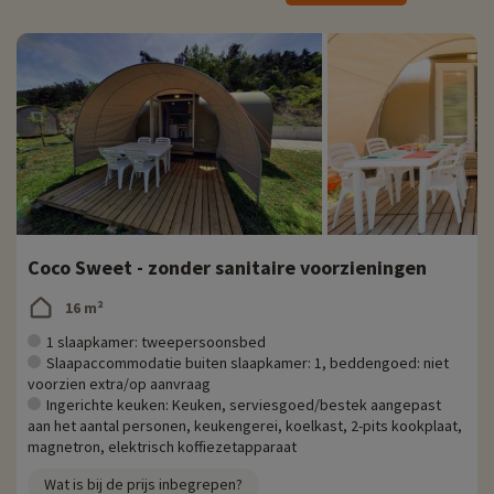
Onze favoriete activiteiten
- tegen betaling ter plaatse
<br
- Via Ferrata: sportieve activiteit
1 min van de camping
duurt 120 min
gezinsactiviteit: rotsklimmen op rotswanden
- Bezoek: Abdij van Clausonne<br
Coco Sweet - zonder sanitaire voorzieningen
16 m²
1 slaapkamer: tweepersoonsbed
Slaapaccommodatie buiten slaapkamer: 1, beddengoed: niet
voorzien extra/op aanvraag
Ingerichte keuken: Keuken, serviesgoed/bestek aangepast
aan het aantal personen, keukengerei, koelkast, 2-pits kookplaat,
magnetron, elektrisch koffiezetapparaat
Wat is bij de prijs inbegrepen?