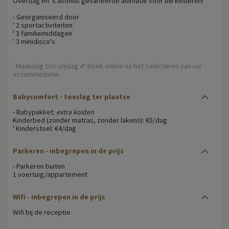
Overdag en 's avonds gevarieerde animatie voor uw kinderen!
- Georganiseerd door
' 2 sportactiviteiten
' 3 familiemiddagen
' 3 minidisco's
' Maandag t/m vrijdag ✔ Boek online na het selecteren van uw
accommodatie
Babycomfort
- toeslag ter plaatse
- Babypakket:
extra kosten
Kinderbed (zonder matras, zonder lakens): €5/dag
' Kinderstoel: €4/dag
Parkeren
- inbegrepen in de prijs
- Parkeren buiten
1 voertuig/appartement
Wifi
- inbegrepen in de prijs
Wifi bij de receptie