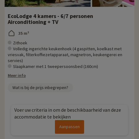
Meer informatie
EcoLodge 4 kamers - 6/7 personen
- Huisdieren toegestaan, tegen extra kosten
Airconditioning + TV
35 m²
Zithoek
Volledig ingerichte keukenhoek (4 gaspitten, koelkast met
vriesvak, filterkoffiezetapparaat, magnetron, keukengerei en
servies)
Slaapkamer met 1 tweepersoonsbed (160cm)
Meer info
Wat is bij de prijs inbegrepen?
Voer uw criteria in om de beschikbaarheid van deze
accommodatie te bekijken
Aanpassen