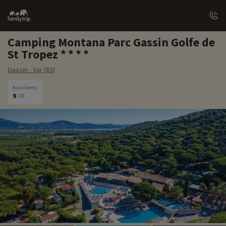
Family
trip
Camping Montana Parc Gassin Golfe de
St Tropez
Gassin - Var (83)
Avis clients
9
/10