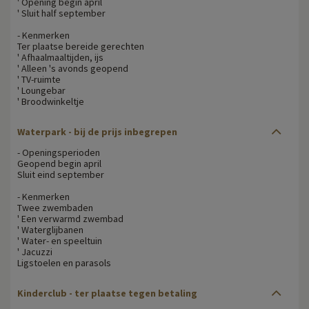
' Opening begin april
' Sluit half september
- Kenmerken
Ter plaatse bereide gerechten
' Afhaalmaaltijden, ijs
' Alleen 's avonds geopend
' TV-ruimte
' Loungebar
' Broodwinkeltje
Waterpark - bij de prijs inbegrepen
- Openingsperioden
Geopend begin april
Sluit eind september
- Kenmerken
Twee zwembaden
' Een verwarmd zwembad
' Waterglijbanen
' Water- en speeltuin
' Jacuzzi
Ligstoelen en parasols
Kinderclub - ter plaatse tegen betaling