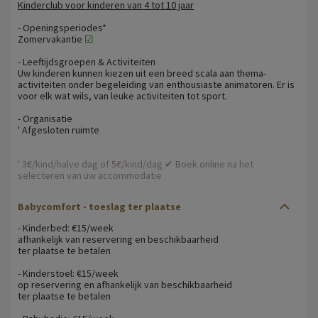
Kinderclub voor kinderen van 4 tot 10 jaar
- Openingsperiodes*
Zomervakantie
☑
- Leeftijdsgroepen & Activiteiten
Uw kinderen kunnen kiezen uit een breed scala aan thema-
activiteiten onder begeleiding van enthousiaste animatoren. Er is
voor elk wat wils, van leuke activiteiten tot sport.
- Organisatie
' Afgesloten ruimte
' 3€/kind/halve dag of 5€/kind/dag ✔ Boek online na het
selecteren van uw accommodatie
Babycomfort
- toeslag ter plaatse
- Kinderbed: €15/week
afhankelijk van reservering en beschikbaarheid
ter plaatse te betalen
- Kinderstoel: €15/week
op reservering en afhankelijk van beschikbaarheid
ter plaatse te betalen