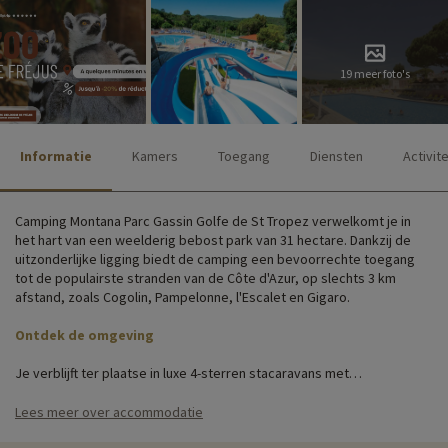
19 meer foto's
Informatie
Kamers
Toegang
Diensten
Activit
Camping Montana Parc Gassin Golfe de St Tropez verwelkomt je in
het hart van een weelderig bebost park van 31 hectare. Dankzij de
uitzonderlijke ligging biedt de camping een bevoorrechte toegang
tot de populairste stranden van de Côte d'Azur, op slechts 3 km
afstand, zoals Cogolin, Pampelonne, l'Escalet en Gigaro.
Ontdek de omgeving
Je verblijft ter plaatse in luxe 4-sterren stacaravans met
airconditioning die geschikt zijn voor maximaal 8 personen, ideaal
voor grote gezinnen.
Lees meer over accommodatie