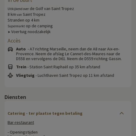
de Golf van Saint Tropez
Uitkijkend over
8 km
Saint Tropez
van
Stranden op 4 km
op de camping
Supermarkt
Voertuig noodzakelijk
➤
Accès
Auto
- A7 richting Marseille, neem dan de A8 naar Aix-en-
Provence. Neem de afslag Le Cannet-des-Maures naar de
D558 en vervolgens de D61. Neem de D559 richting Gassin.
Trein
- Station Saint Raphaël op 35 km afstand
Vliegtuig
- Luchthaven Saint Tropez op 11 km afstand
Diensten
Catering - ter plaatse tegen betaling
Bar-restaurant
- Openingstijden