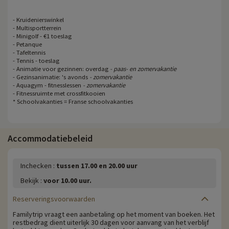
- Kruidenierswinkel
- Multisportterrein
- Minigolf - €1 toeslag
- Petanque
- Tafeltennis
- Tennis - toeslag
- Animatie voor gezinnen: overdag
- paas- en zomervakantie
- Gezinsanimatie: 's avonds
- zomervakantie
- Aquagym - fitnesslessen
- zomervakantie
- Fitnessruimte met crossfitkooien
* Schoolvakanties = Franse schoolvakanties
Accommodatiebeleid
Inchecken :
tussen 17.00 en 20.00 uur
Bekijk :
voor 10.00 uur.
Reserveringsvoorwaarden
Familytrip vraagt een aanbetaling op het moment van boeken. Het
restbedrag dient uiterlijk 30 dagen voor aanvang van het verblijf