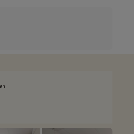
t, enz.
rspelletjes is het een zwemparadijs voor jong en oud! Voor wie
 en de tafeltennistafels, ideaal voor spelletjes met het hele
de wekelijkse animatieprogramma's die aan hen zijn gewijd. s
iteiten en thema-avonden die de camping organiseert...
t genieten van cocktails, pizza's, broodjes, crêpes, ijsjes... Aan
ien
den, uitgestrekte dennenbossen en meer, waardoor het een
achvolleyballen en andere watersporten te beoefenen. Het
 is een uitgestrekt zoetwatermeer dat ideaal is om te zeilen,
oceaan en het meer is Biscarrosse een populaire plek voor