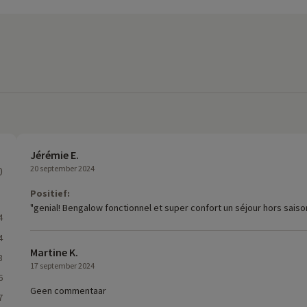
Jérémie E.
20 september 2024
0
Positief:
"genial! Bengalow fonctionnel et super confort un séjour hors saiso
4
4
Martine K.
3
17 september 2024
6
Geen commentaar
7