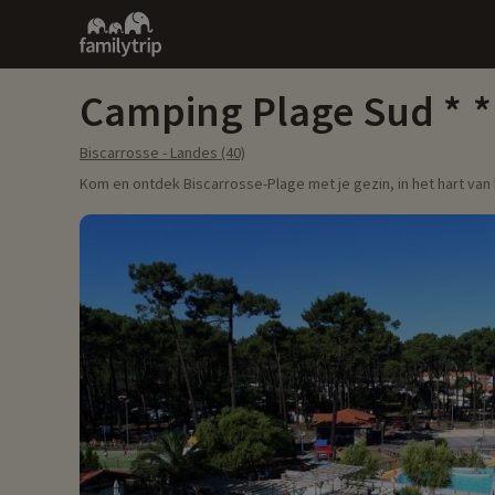
Family
trip
Camping Plage Sud
Biscarrosse - Landes (40)
Kom en ontdek Biscarrosse-Plage met je gezin, in het hart va