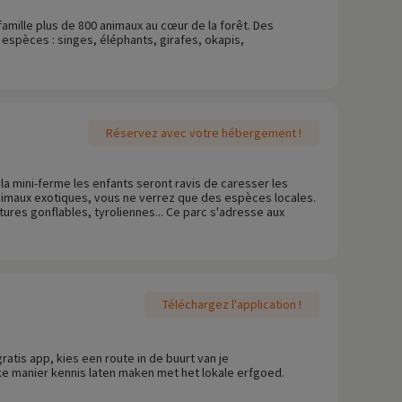
amille plus de 800 animaux au cœur de la forêt. Des
espèces : singes, éléphants, girafes, okapis,
Réservez avec votre hébergement !
s la mini-ferme les enfants seront ravis de caresser les
animaux exotiques, vous ne verrez que des espèces locales.
ctures gonflables, tyroliennes... Ce parc s'adresse aux
Téléchargez l'application !
atis app, kies een route in de buurt van je
ke manier kennis laten maken met het lokale erfgoed.