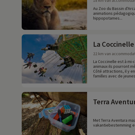
18 km van accommodat
Au Zoo du Bassin d'Arc
animations pédagogique
hippopotames...
La Coccinelle
22 km van accommodat
La Coccinelle est à mi-c
animaux ils pourront m
Côté attractions, il y 
familles avec de jeunes
Terra Aventu
Met Terra Aventura maa
vakantiebestemming en 