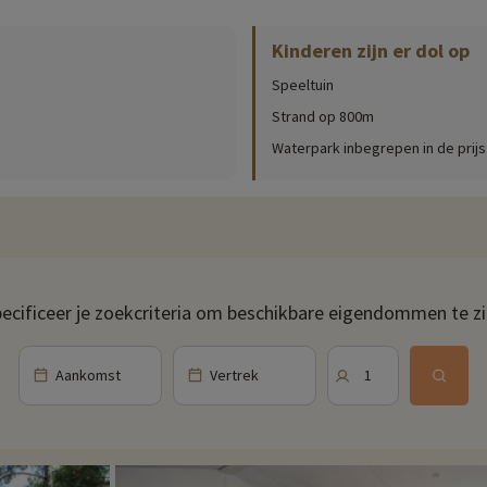
er plaatse (openingsdata, leeftijden van de clubs, inhoud van het babypakke
Kinderen zijn er dol op
eld het waterpark. Met twee buitenbaden, glijbanen, een peuterbad en wate
Speeltuin
sruimte met bubbelbad.
Strand op 800m
en aangeboden. Je kunt kiezen tussen het multisportterrein, de petanquebaan
Waterpark inbegrepen in de prijs
. Er zijn kinderclubs vanaf 4 jaar en tieners worden niet vergeten dankzij 
 kan het hele gezin samenkomen om te genieten van de verschillende activ
s, ijsjes... Van dit alles kun je profiteren in de bar/restaurant, waar je kun
ecificeer je zoekcriteria om beschikbare eigendommen te z
Aankomst
Vertrek
1
t zuidwesten van Frankrijk. Het staat bekend om zijn prachtige zandstran
rmaanden. Je vindt er stranden die ideaal zijn om te zwemmen, surfen, be
k met strandbars, restaurants en winkels. Lac de Biscarrosse et de Parentis
 ideaal voor picknicks en rustige wandelingen. Dankzij de toegang tot de 