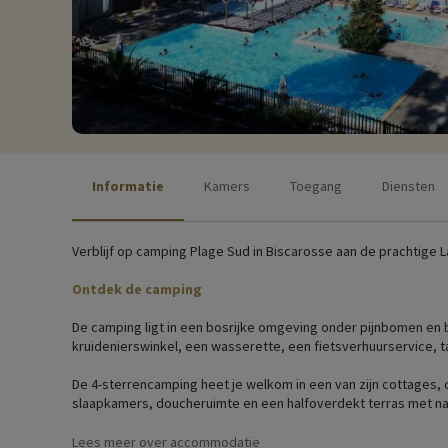
Informatie
Kamers
Toegang
Diensten
Verblijf op camping Plage Sud in Biscarosse aan de prachtige L
Ontdek de camping
De camping ligt in een bosrijke omgeving onder pijnbomen en 
kruidenierswinkel, een wasserette, een fietsverhuurservice, tal
De 4-sterrencamping heet je welkom in een van zijn cottages, 
slaapkamers, doucheruimte en een halfoverdekt terras met natu
Gezinsactiviteiten ter plaatse
Lees meer over accommodatie