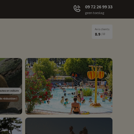
09 72 26 99 33
geen toeslag
Avis clients
8.9
/10