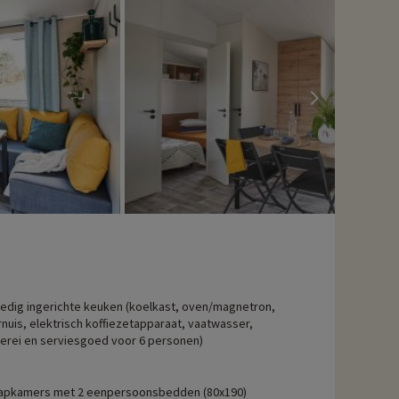
wandelen en te fietsen door deze ongerepte
nnen. Net als in de rest van de regio wordt de gastronomie in
maar ook de wijnen uit de streek zijn echte aanraders voor
 activiteiten hebben onderhandeld, kunnen deze met korting
ledig ingerichte keuken (koelkast, oven/magnetron,
nuis, elektrisch koffiezetapparaat, vaatwasser,
erei en serviesgoed voor 6 personen)
apkamers met 2 eenpersoonsbedden (80x190)