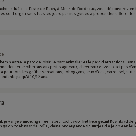
ie
achon situé à La Teste-de-Buch, à 45min de Bordeaux, vous découvrirez en f
s sont organisées tous les jours par nos guides à propos des différentes 
ie
hemin entre le parc de loisir, le parc animalier et le parc d'attractions. Dan
ême donner le biberons aux petits agneaux, chevreaux et veaux. Ici pas d'
en a pour tous les goûts : sensations, toboggans, jeux d'eau, carrousel, stru
 enfants jusqu'à 10/12 ans.
ra
k je van je wandelingen een speurtocht voor het hele gezin! Download de gr
ga op zoek naar de Poï’z, kleine ondeugende figuurtjes die je op een leu