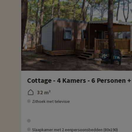
watersportliefhebbers. Surfen, kitesurfen, stand-up paddling, 
Wat de natuur betreft, staat de Landes bekend om zijn uitge
natuurlandschappen. Het regionale natuurpark van de Landes de
Biscarrosse beïnvloed door lokale producten. Verse zeevruchte
fijnproevers.
Elk jaar ontdekken we bij Familytrip nieuwe gezinsactiviteite
direct online worden geboekt nadat je je accommodatie hebt 
Meer informatie
- Huisdieren toegestaan, tegen extra kosten
Cottage - 4 Kamers - 6 Personen +
32 m²
Zithoek met televisie
Slaapkamer met 2 eenpersoonsbedden (80x190)