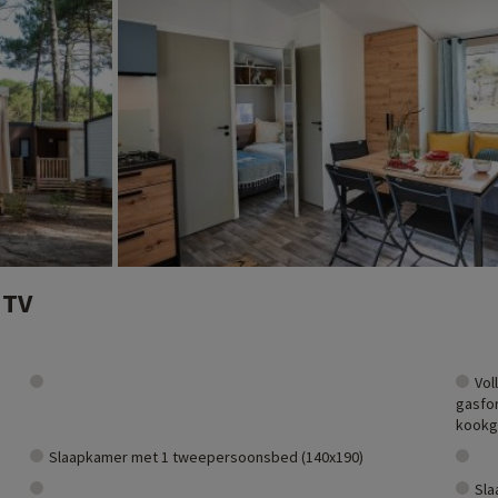
zeilen en jetskiën zijn slechts enkele van de aangeboden activiteiten.
strekte zeedennenbossen. Biscarrosse biedt talloze mogelijkheden om te 
 Gascogne ligt ook vlakbij en biedt gebieden met wilde natuur om te verke
n, lokale producten uit de Landes streek zoals foie gras en eendenborst, 
n in de buurt van onze accommodaties: dierentuin, aquarium, enz. Als we al
gekozen, en je kunt ze ontdekken
door hier te klikken!
 TV
Vol
gasfor
kookg
Slaapkamer met 1 tweepersoonsbed (140x190)
Sla