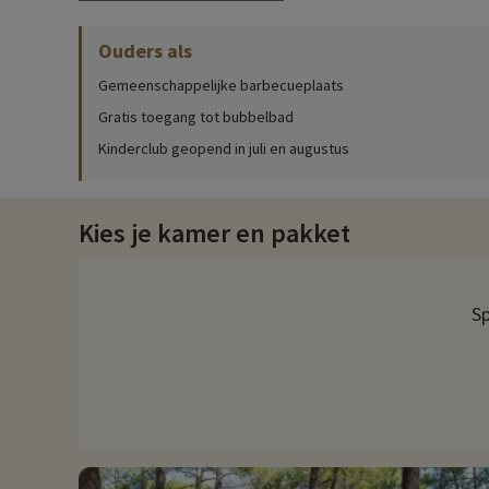
Klik hier
voor gedetailleerde informatie over de activiteiten t
Ouders als
De belangrijkste activiteit op Camping Plage Sud is ongetwijf
Gemeenschappelijke barbecueplaats
liever ontspant, is er ook een vrij toegankelijke ontspanning
Gratis toegang tot bubbelbad
Maar dat is nog niet alles! Er worden nog veel meer activiteit
Kinderclub geopend in juli en augustus
gezin! En voor de kleintjes is er de speeltuin!
De animatieteams ter plaatse bieden activiteiten voor iedereen
Avonds, na te hebben genoten van het zwembad en het strand,
Kies je kamer en pakket
Het restaurant
Als je aan vakantie denkt, denk je ook aan aperitieven, restaurant
Sp
jou de keuze!
Ontdek de regio en gezinsactiviteiten
Biscarrosse is een gemeente in het departement Landes in he
populaire toeristische bestemming is, vooral tijdens de zome
belangrijkste strand, Biscarrosse Plage, is 's zomers vaak dru
kanoën, waterskiën en vissen. De oevers van het meer zijn ook