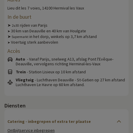
Lieu dit les 7 voies, 14100 Hermival les Vaux
In de buurt
➤
rijden van Parijs
2u30
30 km van Deauville en 40 km van Houlgate
➤
➤
in het dorp, winkels op 3,7 km afstand
Supermarkt
Voertuig sterk aanbevolen
➤
Accès
Auto
- Vanaf Parijs, snelweg A13, afslag Pont l'Evêque-
Deauville, vervolgens richting Herminal-les-Vaux
Trein
- Station Lisieux op 10 km afstand
Vliegtuig
- Luchthaven Deauville - St-Gatien op 27 km afstand
Luchthaven Le Havre op 60 km afstand.
Diensten
Catering - inbegrepen of extra ter plaatse
Ontbijtservice inbegrepen