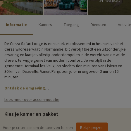
24 meer foto's
Informatie
Kamers
Toegang
Diensten
Activit
De Cerza Safari Lodge is een uniek etablissement in het hart van het
Cerza wildreservaat in Normandië. Dit verblijf biedt een uitzonderlijke
ervaring en laat je volledig onderdompelen in de wereld van de wilde
dieren, terwijl je geniet van modern comfort. Je verblijft in de
gemeente Herminal-les-Vaux, op slechts tien minuten van Lisieux en
30 km van Deauville. Vanuit Parijs ben je er in ongeveer 2 uur en 15
minuten.
Ontdek de omgeving
Na een bezoek aan de Cerza Zoo... kun je bij de dieren blijven! Je
Lees meer over accommodatie
wordt wakker met het geluid van roepende apen of zingende
exotische vogels, en waarschijnlijk kom je een wallaby tegen op weg
Kies je kamer en pakket
naar je ontbijt! De lodges van Cerza Safari Lodge zijn, net als de
andere accommodatietypes, gebouwd om je een meeslepende
ervaring te bieden, zo dicht mogelijk bij de natuur. Je verblijft in een
Voer je criteria in om de tarieven te zien
Bekijk prijzen