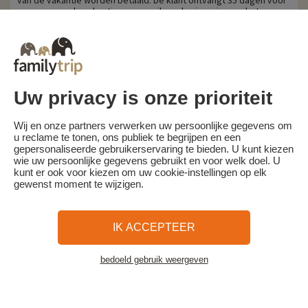
aanvang van de vakantie per e-mail een herinnering om het
restbedrag te betalen.
Annuleringskosten worden berekend op basis van de volgende
schaal:
- Annulering 30 dagen of meer voor aanvang van het verblijf:
aanbetaling behouden
- Annulering minder dan 30 dagen voor aanvang van het verblijf:
Uw privacy is onze prioriteit
100% van de reissom.
Familytrip raadt u aan een annuleringsverzekering af te sluiten bij
Wij en onze partners verwerken uw persoonlijke gegevens om
haar partner AREAS Assurances. Schrijf je in op het moment van de
u reclame te tonen, ons publiek te begrijpen en een
boeking of binnen 24 uur na de boeking per telefoon.
gepersonaliseerde gebruikerservaring te bieden. U kunt kiezen
wie uw persoonlijke gegevens gebruikt en voor welk doel. U
kunt er ook voor kiezen om uw cookie-instellingen op elk
gewenst moment te wijzigen.
Familytrip
© 2026 Familytrip
Wie zijn wij?
Algemene voorwaarden en privacybeleid
IK ACCEPTEER
Wat de pers over ons te zeggen heeft
Partners
FAQ
Blog
Kaart
bedoeld gebruik weergeven
Bekijk de accommodatie
Beveiligde betaling
Réalisé par Sooyoos