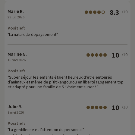
8.3
Marie R.
/10
29 juli 2026
Positief:
"La nature,le depaysement"
10
Marine G.
/10
16 mei 2026
Positief:
"Super séjour les enfants étaient heureux d’être entourés
d’animaux et même de p’tit kangourou en liberté ! Logement top
et adapté pour une famille de 5 ! Vraiment super ! "
10
Julie R.
/10
9 mei 2026
Positief:
"La gentillesse et l’attention du personnal"