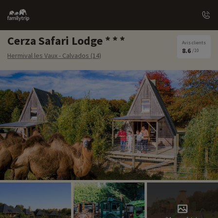
Family
trip
Cerza Safari Lodge
Avis clients
8.6
/10
Hermival les Vaux - Calvados (14)