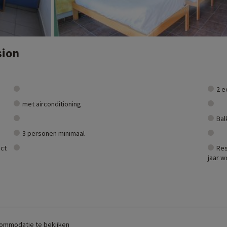
sion
2 
met airconditioning
Bal
3 personen minimaal
ct
Res
jaar 
commodatie te bekijken