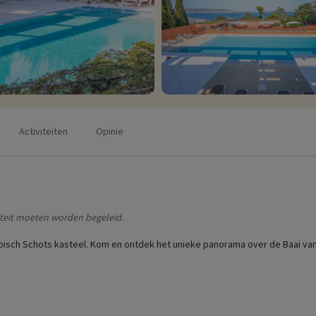
Activiteiten
Opinie
teit moeten worden begeleid.
n typisch Schots kasteel. Kom en ontdek het unieke panorama over de Baai 
serveren
- Marineland themapark
: elke dag geopend van februari tot eind september