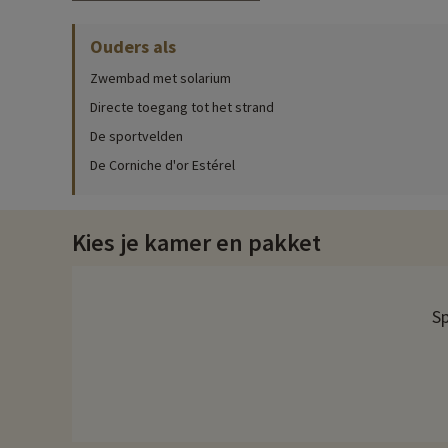
' Zeezoo met shows, reuzenaquaria en dolfinariums
Aquaslplash waterparadijs ook tegen voordeeltarieven
Ouders als
Zwembad met solarium
Profiteer van onze speciale tarieven met 20% korting ✔ Kies uw acco
Directe toegang tot het strand
De sportvelden
De Corniche d'or Estérel
Kies je kamer en pakket
Sp