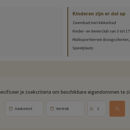
Kinderen zijn er dol op
Zwembad met kikkerbad
mmodatie en reserveer uw tickets op de pagina voorkeurtarieven
Kinder- en tienerclub van 3 tot 17
Multisportterrein (boogschieten,
Speelplaats
ecificeer je zoekcriteria om beschikbare eigendommen te z
Aankomst
Vertrek
1