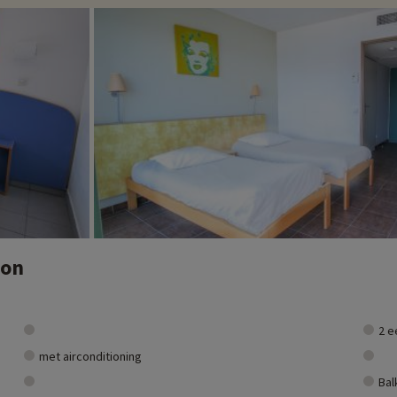
ion
2 
met airconditioning
Bal