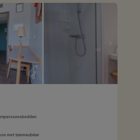
eenpersoonsbedden
kon met tuinmeubilair