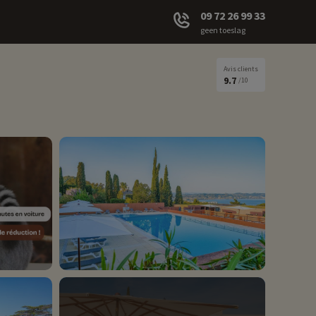
09 72 26 99 33
geen toeslag
Avis clients
9.7
/10