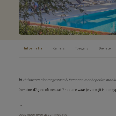
Informatie
Kamers
Toegang
Diensten
🐩
Huisdieren niet toegestaan
♿
Personen met beperkte mobili
Domaine d'Agecroft beslaat 7 hectare waar je verblijft in ee
Onze favoriete activiteiten
♥i
- tegen betaling en online re
Lees meer over accommodatie
' Gelegen in Antibes, op 30 minuten rijden van het dorp