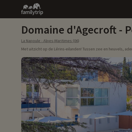
Family
trip
Domaine d'Agecroft - 
La Napoule - Alpes-Maritimes (06)
Met uitzicht op de Lérins-eilanden! Tussen zee en heuvels, adem