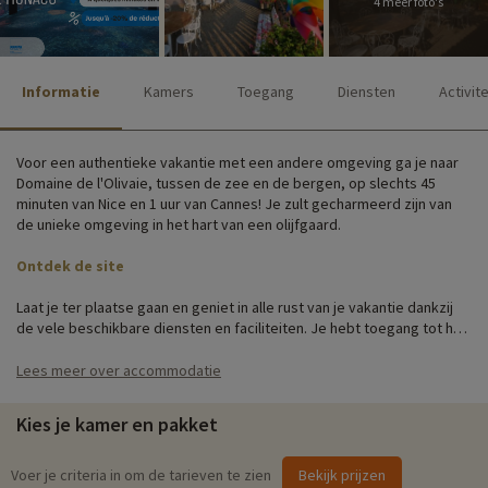
4 meer foto's
Informatie
Kamers
Toegang
Diensten
Activit
Voor een authentieke vakantie met een andere omgeving ga je naar
Domaine de l'Olivaie, tussen de zee en de bergen, op slechts 45
minuten van Nice en 1 uur van Cannes! Je zult gecharmeerd zijn van
de unieke omgeving in het hart van een olijfgaard.
Ontdek de site
Laat je ter plaatse gaan en geniet in alle rust van je vakantie dankzij
de vele beschikbare diensten en faciliteiten. Je hebt toegang tot het
restaurant, de bar, het buitenzwembad, de parkeerplaats, wifi, de
wasserette en alle aangeboden activiteiten en animaties! Voor
Lees meer over accommodatie
fietsliefhebbers is deze bestemming bekroond met het label "accueil
vélo", zodat je gebruik kunt maken van een afgesloten fietsenstalling
Kies je kamer en pakket
en een schoonmaakruimte.
De comfortabele, moderne accommodaties liggen in een bosrijk park
Voer je criteria in om de tarieven te zien
Bekijk prijzen