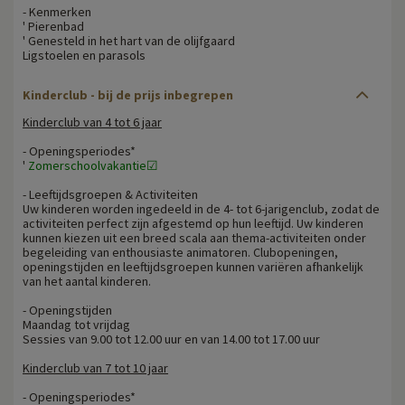
- Kenmerken
' Pierenbad
' Genesteld in het hart van de olijfgaard
Ligstoelen en parasols
Kinderclub - bij de prijs inbegrepen
Kinderclub van 4 tot 6 jaar
- Openingsperiodes*
'
Zomerschoolvakantie☑
- Leeftijdsgroepen & Activiteiten
Uw kinderen worden ingedeeld in de 4- tot 6-jarigenclub, zodat de
activiteiten perfect zijn afgestemd op hun leeftijd. Uw kinderen
kunnen kiezen uit een breed scala aan thema-activiteiten onder
begeleiding van enthousiaste animatoren. Clubopeningen,
openingstijden en leeftijdsgroepen kunnen variëren afhankelijk
van het aantal kinderen.
- Openingstijden
Maandag tot vrijdag
Sessies van 9.00 tot 12.00 uur en van 14.00 tot 17.00 uur
Kinderclub van 7 tot 10 jaar
- Openingsperiodes*