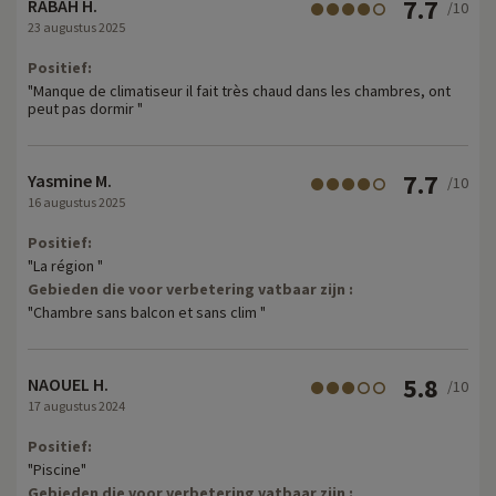
7.7
RABAH H.
/10
23 augustus 2025
Positief:
"Manque de climatiseur il fait très chaud dans les chambres, ont
peut pas dormir "
7.7
Yasmine M.
/10
16 augustus 2025
Positief:
"La région "
Gebieden die voor verbetering vatbaar zijn :
"Chambre sans balcon et sans clim "
5.8
NAOUEL H.
/10
17 augustus 2024
Positief:
"Piscine"
Gebieden die voor verbetering vatbaar zijn :