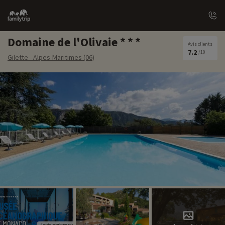
Family
trip
Domaine de l'Olivaie
Avis clients
7.2
/10
Gilette - Alpes-Maritimes (06)