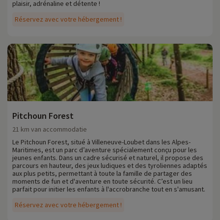
evenementen die de manier van leven en tradities van de regio
plaisir, adrénaline et détente !
weerspiegelen. Het strand van Villeneuve Loubet ligt op slechts 35
Réservez avec votre hébergement !
minuten afstand om te zwemmen of watersporten te beoefenen! En
vergeet niet Nice en de Promenade des Anglais te bezoeken, op
slechts 45 minuten afstand!
Elk jaar ontdekken we bij Familytrip nieuwe gezinsactiviteiten in de
buurt van onze accommodaties: dierentuin, aquarium, enz. Als we al
activiteiten hebben onderhandeld, kunnen deze met korting direct
online worden geboekt zodra je je accommodatie hebt gekozen, en
je kunt er meer over te weten komen
door hier te klikken!
Meer informatie
Pitchoun Forest
21 km van accommodatie
- Huisdieren niet toegestaan
- Green Key Label
Le Pitchoun Forest, situé à Villeneuve-Loubet dans les Alpes-
Maritimes, est un parc d’aventure spécialement conçu pour les
jeunes enfants. Dans un cadre sécurisé et naturel, il propose des
parcours en hauteur, des jeux ludiques et des tyroliennes adaptés
aux plus petits, permettant à toute la famille de partager des
moments de fun et d'aventure en toute sécurité. C’est un lieu
parfait pour initier les enfants à l'accrobranche tout en s'amusant.
Réservez avec votre hébergement !