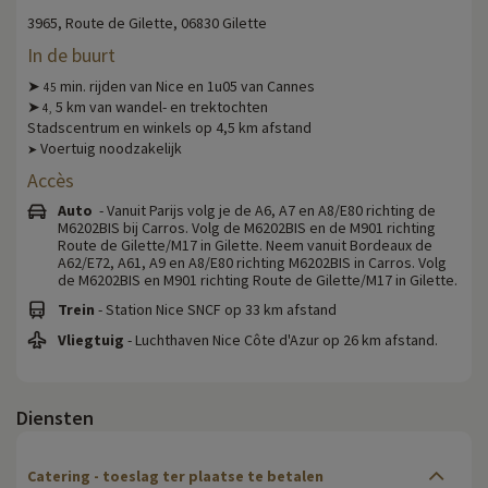
3965, Route de Gilette, 06830 Gilette
In de buurt
➤
min. rijden van Nice en 1u05 van Cannes
45
➤
5 km van wandel- en trektochten
4,
Stadscentrum en winkels op 4,5 km afstand
Voertuig noodzakelijk
➤
Accès
Auto
- Vanuit Parijs volg je de A6, A7 en A8/E80 richting de
M6202BIS bij Carros. Volg de M6202BIS en de M901 richting
Route de Gilette/M17 in Gilette. Neem vanuit Bordeaux de
A62/E72, A61, A9 en A8/E80 richting M6202BIS in Carros. Volg
de M6202BIS en M901 richting Route de Gilette/M17 in Gilette.
Trein
- Station Nice SNCF op 33 km afstand
Vliegtuig
- Luchthaven Nice Côte d'Azur op 26 km afstand.
Diensten
Catering - toeslag ter plaatse te betalen