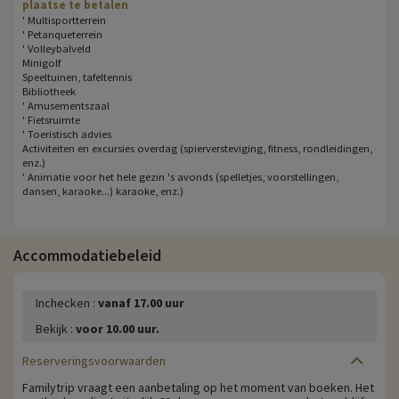
plaatse te betalen
' Multisportterrein
' Petanqueterrein
' Volleybalveld
Minigolf
Speeltuinen, tafeltennis
Bibliotheek
' Amusementszaal
' Fietsruimte
' Toeristisch advies
Activiteiten en excursies overdag (spierversteviging, fitness, rondleidingen,
enz.)
' Animatie voor het hele gezin 's avonds (spelletjes, voorstellingen,
dansen, karaoke...) karaoke, enz.)
Accommodatiebeleid
Inchecken :
vanaf 17.00 uur
Bekijk :
voor 10.00 uur.
Reserveringsvoorwaarden
Familytrip vraagt een aanbetaling op het moment van boeken. Het