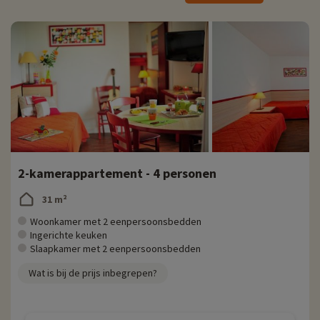
Je verblijft in appartementen die ideaal zijn voor gezinnen. Je vindt er
alle faciliteiten die je nodig hebt voor je vakantie: een volledig
uitgeruste kitchenette met servies en bestek, televisie en een
babypakket indien nodig. Het stadscentrum en de winkels liggen op
slechts 800 meter van de residentie.
Gezinsactiviteiten ter plaatse
Klik hier
voor precieze informatie over de activiteiten ter plaatse
(openingsdatum, leeftijd van de club, inhoud van het babypakket, enz.
Ter plaatse zijn kinderen welkom in clubs vanaf 3 maanden tot 17 jaar.
2-kamerappartement - 4 personen
Kinderen nemen deel aan groepsactiviteiten zoals grote spelletjes,
sportactiviteiten en artistieke en ludieke projecten. Het team van de
31 m²
village club biedt shows, dansavonden, karaoke en muzikale quizzen
voor een levendige vakantie.
Woonkamer met 2 eenpersoonsbedden
Ingerichte keuken
Er is een verwarmd binnenzwembad en een zonneterras met
Slaapkamer met 2 eenpersoonsbedden
ligstoelen. Ouders kunnen genieten van een ontspanningsruimte met
Wat is bij de prijs inbegrepen?
directe toegang tot de hamam. Boek je massagesessie ter plaatse
voor 100% ontspanning.
De dorpsclub zorgt voor sportmateriaal voor je activiteiten, zoals