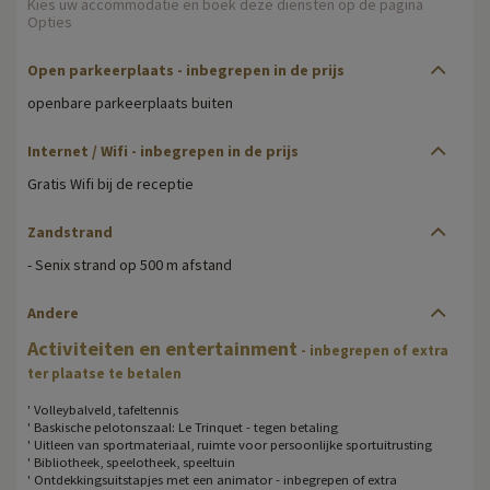
Kies uw accommodatie en boek deze diensten op de pagina
Opties
Open parkeerplaats
- inbegrepen in de prijs
openbare parkeerplaats buiten
Internet / Wifi
- inbegrepen in de prijs
Gratis Wifi bij de receptie
Zandstrand
- Senix strand op 500 m afstand
Andere
Activiteiten en entertainment
- inbegrepen of extra
ter plaatse te betalen
' Volleybalveld, tafeltennis
' Baskische pelotonszaal: Le Trinquet - tegen betaling
' Uitleen van sportmateriaal, ruimte voor persoonlijke sportuitrusting
' Bibliotheek, speelotheek, speeltuin
' Ontdekkingsuitstapjes met een animator - inbegrepen of extra