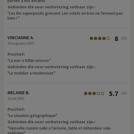
portée à nos enfants "
Gebieden die voor verbetering vatbaar zijn :
"Les lits superposés grincent. Les volets en bois ne ferment pas
bien ! "
8
VINCIANNE A.
/10
30 augustus 2025
Positief:
"La mer a 800m environ "
Gebieden die voor verbetering vatbaar zijn :
"Le mobilier a moderniser."
5.7
MELANIE B.
/10
12 juli 2025
Positief:
"La situation géographique"
Gebieden die voor verbetering vatbaar zijn :
"Vaisselle cuisine salle a l'arrivée, table et détendeur sale
extérieur"