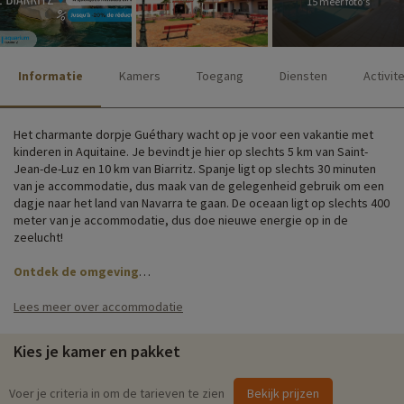
15 meer foto's
Informatie
Kamers
Toegang
Diensten
Activit
Het charmante dorpje Guéthary wacht op je voor een vakantie met
kinderen in Aquitaine. Je bevindt je hier op slechts 5 km van Saint-
Jean-de-Luz en 10 km van Biarritz. Spanje ligt op slechts 30 minuten
van je accommodatie, dus maak van de gelegenheid gebruik om een
dagje naar het land van Navarra te gaan. De oceaan ligt op slechts 400
meter van je accommodatie, dus doe nieuwe energie op in de
zeelucht!
Ontdek de omgeving
Verblijf op een landgoed van twee hectare beplant met bomen, met
Lees meer over accommodatie
verschillende huizen verspreid over 8 gehuchten. Je vindt er typische
Baskische architectuur en een authentieke sfeer. Ter plaatse ontdek
Kies je kamer en pakket
je de belangrijkste faciliteiten: de parkeerplaats, het restaurant, het
zwembad, de ontspanningsruimte, het multisportterrein en zelfs de
speeltuin.
Voer je criteria in om de tarieven te zien
Bekijk prijzen