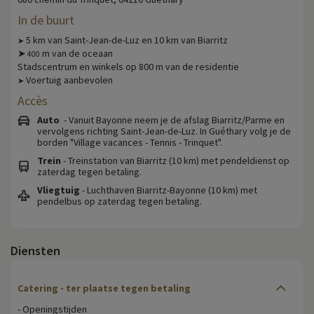
In de buurt
5 km van Saint-Jean-de-Luz en 10 km van Biarritz
➤
➤
m van de oceaan
400
Stadscentrum en winkels op 800 m van de residentie
Voertuig aanbevolen
➤
Accès
Auto
- Vanuit Bayonne neem je de afslag Biarritz/Parme en
vervolgens richting Saint-Jean-de-Luz. In Guéthary volg je de
borden "Village vacances - Tennis - Trinquet".
Trein
- Treinstation van Biarritz (10 km) met pendeldienst op
zaterdag tegen betaling.
Vliegtuig
- Luchthaven Biarritz-Bayonne (10 km) met
pendelbus op zaterdag tegen betaling.
Diensten
Catering - ter plaatse tegen betaling
- Openingstijden