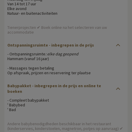
Van 14 tot 17 uur
Elke avond
Natuur- en buitenactiviteiten
Tienerprojecten ✔ Boek online na het selecteren van uw
accommodatie
Ontspanningsruimte
- inbegrepen in de prijs
- Ontspanningsruimte
: elke dag geopend
Hammam (vanaf 16 jaar)
- Massages tegen betaling
Op afspraak, prijzen en reservering ter plaatse
Babypakket
- inbegrepen in de prijs en online te
boeken
- Compleet babypakket
' Babybed
' Bad
Andere babybenodigdheden beschikbaar in het restaurant
(kinderservies, kinderstoelen, magnetron, potjes op aanvraag) ✔