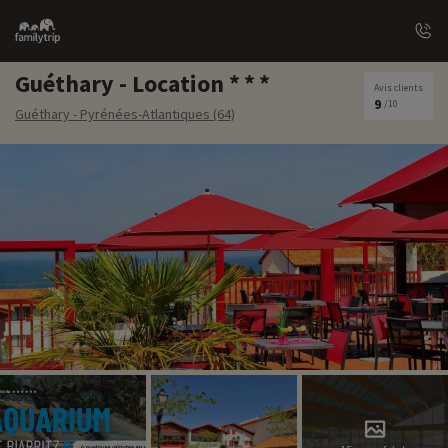
Family
trip
Guéthary - Location
Avis clients
9
/10
Guéthary - Pyrénées-Atlantiques (64)