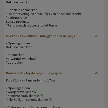
Het hele jaar door
- Speciale kenmerken
' Op reservering en afhankelijk van beschikbaarheid
' Buffetservice
Lokale producten
' Panoramisch restaurant met terras
Overdekt zwembad - inbegrepen in de prijs
- Openingstijden
Het hele jaar door
- Kenmerken
Verwarmd zwembad
' Ligstoelen
Kinderclub - bij de prijs inbegrepen
Kids Club van 3 maanden tot 17 jaar
- Openingstijden
' Voorjaarsvakantie
☑
' Zomerschoolvakantie
☑
' Allerheiligen schoolvakantie
☑
- Cluborganisatie 3 maanden tot 2 jaar