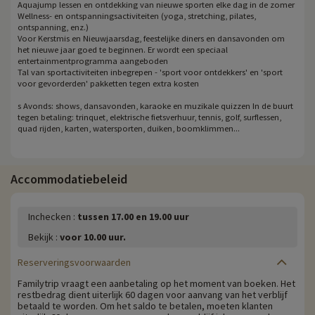
Aquajump lessen en ontdekking van nieuwe sporten elke dag in de zomer
Wellness- en ontspanningsactiviteiten (yoga, stretching, pilates,
ontspanning, enz.)
Voor Kerstmis en Nieuwjaarsdag, feestelijke diners en dansavonden om
het nieuwe jaar goed te beginnen. Er wordt een speciaal
entertainmentprogramma aangeboden
Tal van sportactiviteiten inbegrepen - 'sport voor ontdekkers' en 'sport
voor gevorderden' pakketten tegen extra kosten
s Avonds: shows, dansavonden, karaoke en muzikale quizzen In de buurt
tegen betaling: trinquet, elektrische fietsverhuur, tennis, golf, surflessen,
quad rijden, karten, watersporten, duiken, boomklimmen...
Accommodatiebeleid
Inchecken :
tussen 17.00 en 19.00 uur
Bekijk :
voor 10.00 uur.
Reserveringsvoorwaarden
Familytrip vraagt een aanbetaling op het moment van boeken. Het
restbedrag dient uiterlijk 60 dagen voor aanvang van het verblijf
betaald te worden. Om het saldo te betalen, moeten klanten