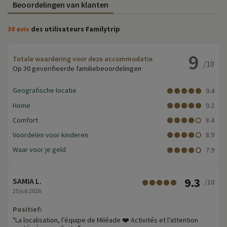
Beoordelingen van klanten
30 avis
des utilisateurs Familytrip
9
Totale waardering voor deze accommodatie
/10
Op 30 geverifieerde familiebeoordelingen
Geografische locatie
9.4
Home
9.2
Comfort
8.4
Voordelen voor kinderen
8.9
Waar voor je geld
7.9
9.3
SAMIA L.
/10
25 juli 2026
Positief:
"La localisation, l’équipe de Miléade ❤️ Activités et l’attention