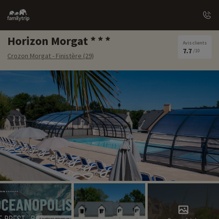
Family
trip
Horizon Morgat
Avis clients
7.7
/10
Crozon Morgat - Finistère (29)