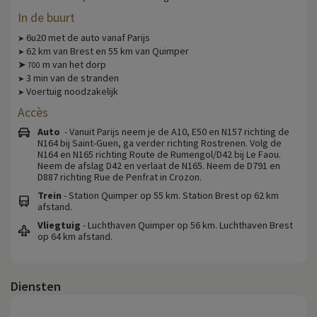
In de buurt
6u20 met de auto vanaf Parijs
➤
62 km van Brest en 55 km van Quimper
➤
➤
m van het dorp
700
3 min van de stranden
➤
Voertuig noodzakelijk
➤
Accès
Auto
- Vanuit Parijs neem je de A10, E50 en N157 richting de
N164 bij Saint-Guen, ga verder richting Rostrenen. Volg de
N164 en N165 richting Route de Rumengol/D42 bij Le Faou.
Neem de afslag D42 en verlaat de N165. Neem de D791 en
D887 richting Rue de Penfrat in Crozon.
Trein
- Station Quimper op 55 km. Station Brest op 62 km
afstand.
Vliegtuig
- Luchthaven Quimper op 56 km. Luchthaven Brest
op 64 km afstand.
Diensten