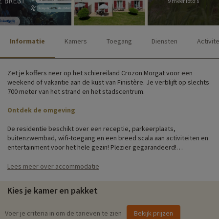
9 meer foto's
Informatie
Kamers
Toegang
Diensten
Activit
Zet je koffers neer op het schiereiland Crozon Morgat voor een
weekend of vakantie aan de kust van Finistère. Je verblijft op slechts
700 meter van het strand en het stadscentrum.
Ontdek de omgeving
De residentie beschikt over een receptie, parkeerplaats,
buitenzwembad, wifi-toegang en een breed scala aan activiteiten en
entertainment voor het hele gezin! Plezier gegarandeerd!
De residentie bestaat uit 95 huisjes verdeeld over verschillende
Lees meer over accommodatie
blokken. De accommodaties zijn nieuw en comfortabel. Ze zijn
volledig uitgerust en geschikt voor maximaal 8 personen, dus ideaal
Kies je kamer en pakket
voor gezinnen!
Gezinsactiviteiten ter plaatse
Voer je criteria in om de tarieven te zien
Bekijk prijzen