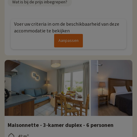
Wat is bij de prijs inbegrepen?
Elk jaar ontdekken we bij Familytrip nieuwe gezinsactiviteiten in de
buurt van onze accommodaties: dierentuin, aquarium, enz. Als we al
activiteiten hebben onderhandeld, kunnen deze met korting direct
Voer uw criteria in om de beschikbaarheid van deze
online worden geboekt zodra je je accommodatie hebt gekozen en je
accommodatie te bekijken
kunt ze ontdekken
door hier te klikken!
Aanpassen
Meer informatie
- Huisdieren toegestaan, tegen betaling
- Personen met beperkte mobiliteit, moeten worden begeleid
Maisonnette - 3-kamer duplex - 6 personen
42 m²