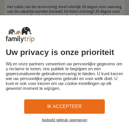
Het saldo van de reservering moet uiterlijk 30 dagen voor aanvang
van de vakantie worden betaald. De klant ontvangt 35 dagen voor
aanvang van de vakantie per e-mail een herinnering om het
restbedrag te betalen.
Annuleringskosten worden berekend op basis van de volgende
schaal:
- Annulering 30 dagen of meer voor aanvang van het verblijf:
aanbetaling behouden
- Annulering minder dan 30 dagen voor aanvang van het verblijf:
Uw privacy is onze prioriteit
100% van de reissom.
Familytrip raadt je aan een annuleringsverzekering af te sluiten bij
Wij en onze partners verwerken uw persoonlijke gegevens om
haar partner Areas Assurance. Schrijf je in op het moment van
u reclame te tonen, ons publiek te begrijpen en een
boeking of binnen 24 uur na boeking per telefoon.
gepersonaliseerde gebruikerservaring te bieden. U kunt kiezen
wie uw persoonlijke gegevens gebruikt en voor welk doel. U
kunt er ook voor kiezen om uw cookie-instellingen op elk
gewenst moment te wijzigen.
Familytrip
© 2026 Familytrip
Wie zijn wij?
Algemene voorwaarden en privacybeleid
IK ACCEPTEER
Wat de pers over ons te zeggen heeft
Partners
FAQ
Blog
Kaart
bedoeld gebruik weergeven
Bekijk de accommodatie
Beveiligde betaling
Réalisé par Sooyoos