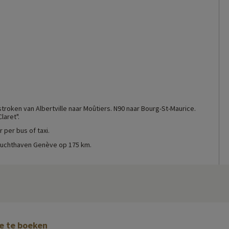
stroken van Albertville naar Moûtiers. N90 naar Bourg-St-Maurice.
laret".
 per bus of taxi.
 luchthaven Genève op 175 km.
ne te boeken