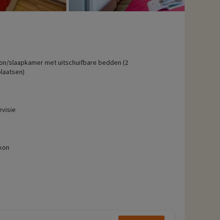
n/slaapkamer met uitschuifbare bedden (2
laatsen)
evisie
kon