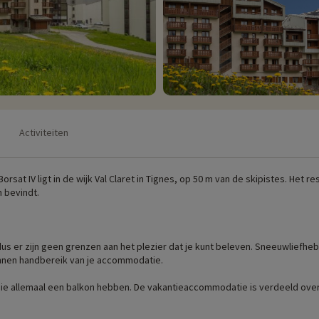
Activiteiten
e Borsat IV ligt in de wijk Val Claret in Tignes, op 50 m van de skipistes. Het
h bevindt.
, dus er zijn geen grenzen aan het plezier dat je kunt beleven. Sneeuwliefh
 binnen handbereik van je accommodatie.
 die allemaal een balkon hebben. De vakantieaccommodatie is verdeeld over
te met directe toegang tot de pistes, een wasruimte en een overdekte par