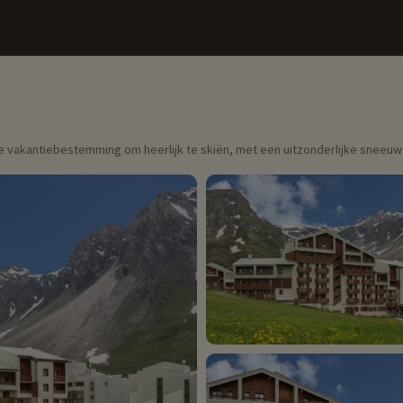
deale vakantiebestemming om heerlijk te skiën, met een uitzonderlijke snee