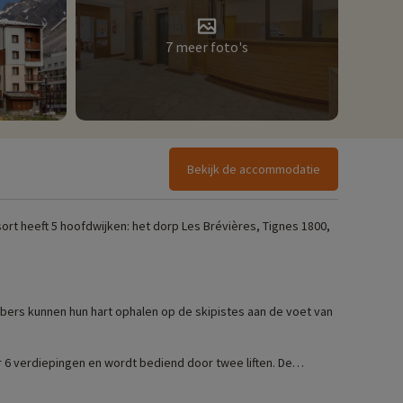
7 meer foto's
Bekijk de accommodatie
 resort heeft 5 hoofdwijken: het dorp Les Brévières, Tignes 1800,
ebbers kunnen hun hart ophalen op de skipistes aan de voet van
 6 verdiepingen en wordt bediend door twee liften. De
keerplaats. De zoetekauwen kunnen raclette- en