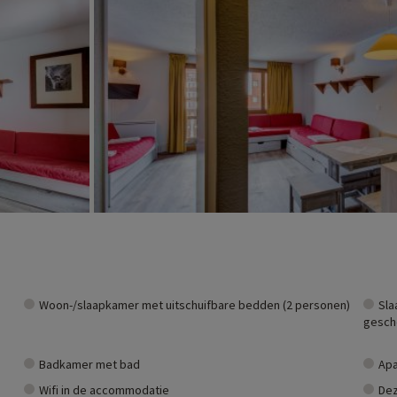
 kabelbaan
park, rodelgebieden, slalom- en buckelstadions, langlaufloipe, enz.
...
Woon-/slaapkamer met uitschuifbare bedden (2 personen)
Sla
gesch
Badkamer met bad
Apa
Wifi in de accommodatie
Dez