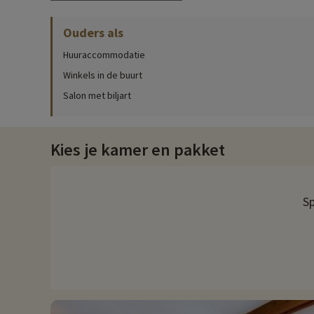
Gezinsactiviteiten ter plaatse
Ouders als
Klik hier
voor alle informatie over de activiteiten ter plaatse 
Huuraccommodatie
De meeste bergactiviteiten worden aangeboden door het resort. 
Winkels in de buurt
ook volop mogelijkheden voor biljart, raclette of fondue-avond
Salon met biljart
Ontdek de regio en gezinsactiviteiten
In de winter kun je je dag verlengen na een goede sessie op d
Kies je kamer en pakket
omgeving, een gezellige sfeer of een feestelijke avond vol gas
sneeuwscooteren en ijskarten zijn ook mogelijk tijdens je verbli
In de zomer kun je ook gaan skiën. Je skiet op speciaal gepre
Sp
paragliden voor wie van sensatie houdt. Je kunt ook waterspo
Elk jaar ontdekken we bij Familytrip nieuwe gezinsactiviteite
direct online worden geboekt nadat je je accommodatie hebt
Focus op het resort
❅
Alle info over je resort