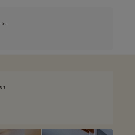
stes
owparks, gliss'park, halfpipe en boardercross. Maar je vindt er
hten voor een welverdiende pauze. Geniet van een andere
u houdt, kun je gaan ijsduiken bij het meer. Schaatsen,
seizoensgebonden activiteiten zoals mountainbiken of
ien
 activiteiten hebben onderhandeld, kunnen deze met korting