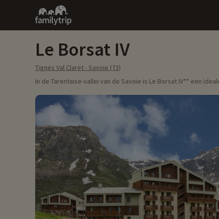
Family
trip
Le Borsat IV
Tignes Val Claret - Savoie (73)
In de Tarentaise-vallei van de Savoie is Le Borsat IV** een i