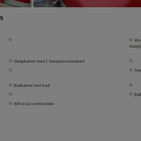
n
Woo
slaapp
Slaapkamer met 1 tweepersoonsbed
Tel
Badkamer met bad
Bal
Wifi in accommodatie