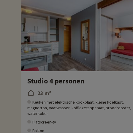
- Het skigebied Tignes - Val d'Isère
Maximale hoogte op 3456m bij aankomst van de Grande Motte
300 km pistes voor alle niveaus
Talrijke freestyle gebieden: 2 snowparks, Boardercross, Gliss'
Speciale gebieden voor beginners om in alle rust te leren skiën
Meer informatie
- Huisdieren welkom, tegen betaling
- Mindervaliden onder begeleiding
Studio 4 personen
23 m²
Keuken met elektrische kookplaat, kleine koelkast,
magnetron, vaatwasser, koffiezetapparaat, broodrooster,
waterkoker
Flatscreen-tv
Balkon