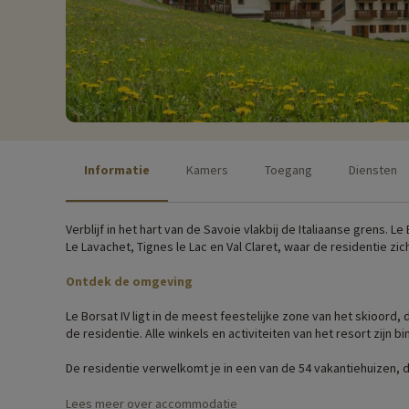
Informatie
Kamers
Toegang
Diensten
Verblijf in het hart van de Savoie vlakbij de Italiaanse grens. L
Le Lavachet, Tignes le Lac en Val Claret, waar de residentie zic
Ontdek de omgeving
Le Borsat IV ligt in de meest feestelijke zone van het skioord
de residentie. Alle winkels en activiteiten van het resort zijn
De residentie verwelkomt je in een van de 54 vakantiehuizen,
residentie heeft een lounge met een biljarttafel, een skiruim
fondueapparaten lenen voor 100% Savoyaardse avonden!
Lees meer over accommodatie