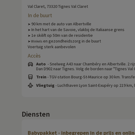
Val Claret, 73320 Tignes Val Claret
In de buurt
90 km met de auto van Albertville
➤
In het hart van de Savoie, vlakbij de Italiaanse grens
➤
1e skilift op 50m van de residentie
➤
en gezondheidszorg in de buurt
➤ Winkels
Voertuig sterk aanbevolen
Accès
Auto
- Snelweg A43 naar Chambéry en Albertville. 2 rij
Dan D902 naar Tignes. Volg de borden naar "Tignes Val C
Trein
- TGV-station Bourg-St-Maurice op 30 km. Transfer
Vliegtuig
- Luchthaven Lyon Saint-Exupéry op 219 km,
Diensten
Babypakket - inbegrepen in de prijs en onli