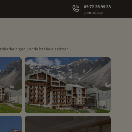
09 72 26 99 33
geen toeslag
uwzekerheid gedurende het hele seizoen.