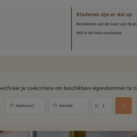
Kinderen zijn er dol op
(openingsdatum, leeftijd van de club, inhoud van het babypakket...)
!
Residentie aan de voet van de pi
In Val Claret vind je tal van wintersportactiviteiten naar ieders smaak: sn
Wifi in de hele residentie
en...
e pistes en in de bergen, waar restaurants, brasseries en bars op je wac
tronomische hoogstandjes met familie en vrienden. Als je niet zo van de ko
jf.
pareerde pistes waar zelfs in de zomer sneeuw ligt. Je kunt genieten van 
ecificeer je zoekcriteria om beschikbare eigendommen te z
rten beoefenen op het meer of paardrijden.
n in de buurt van onze accommodaties: dierentuin, aquarium, enz. Als we al
Aankomst
Vertrek
1
 gekozen en je kunt ze ontdekken
door hier te klikken!