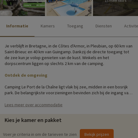
15 meer foto's
Informatie
Kamers
Toegang
Diensten
Activit
Je verblijft in Bretagne, in de Côtes d'Armor, in Pleubian, op 60 km van
Saint-Brieuc en 40 km van Guingamp. Dankzij de directe toegang tot
de zee kun je volop genieten van de kust. Winkels en het
dorpscentrum liggen op slechts 2 km van de camping.
Ontdek de omgeving
Camping Le Port de la Chaîne ligt vlak bij zee, midden in een bosrijk
park. De belangrijkste voorzieningen bevinden zich bij de ingang van
de camping: een snackbar/bar, twee zwembaden, een speeltuin en
een multisportterrein.
Lees meer over accommodatie
Verspreid over het park staan ongeveer zestig stacaravans met
Kies je kamer en pakket
ruime plaatsen. De accommodaties zijn geschikt voor 4 tot 8
personen. Voor je stacaravan is een parkeerplaats beschikbaar.
Voer je criteria in om de tarieven te zien
Bekijk prijzen