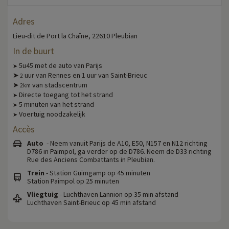
Adres
Lieu-dit de Port la Chaîne, 22610 Pleubian
In de buurt
5u45 met de auto van Parijs
➤
➤
uur van Rennes en 1 uur van Saint-Brieuc
2
➤
van stadscentrum
2km
Directe toegang tot het strand
➤
5 minuten van het strand
➤
Voertuig noodzakelijk
➤
Accès
Auto
- Neem vanuit Parijs de A10, E50, N157 en N12 richting
D786 in Paimpol, ga verder op de D786. Neem de D33 richting
Rue des Anciens Combattants in Pleubian.
Trein
- Station Guimgamp op 45 minuten
Station Paimpol op 25 minuten
Vliegtuig
- Luchthaven Lannion op 35 min afstand
Luchthaven Saint-Brieuc op 45 min afstand