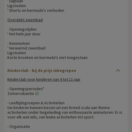
' Glijbaan
Ligstoelen
' Shorts en bermuda's verboden
Overdekt zwembad
- Openingstijden
' Het hele jaar door
- Kenmerken
' Verwarmd zwembad
Ligstoelen
Korte broeken en bermuda's niet toegestaan
Kinderclub - bij de prijs inbegrepen
Kinderclub voor kinderen van 4 tot 11 jaar
- Openingsperiodes*
Zomervakantie
☑
- Leeftijdsgroepen & Activiteiten
Uw kinderen kunnen kiezen uit een breed scala aan thema-
activiteiten onder begeleiding van enthousiaste animatoren. Er is
voor elk wat wils, van leuke activiteiten tot sport.
- Organisatie