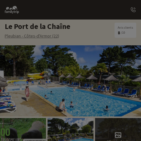
Family
trip
Le Port de la Chaîne
Avis clients
8
/10
Pleubian - Côtes-d'Armor (22)