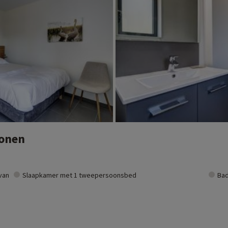
sonen
van
Slaapkamer met 1 tweepersoonsbed
Bad