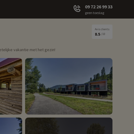
09 72 26 99 33
geen toeslag
Avis clients
8.5
/10
telijke vakantie met het gezin!