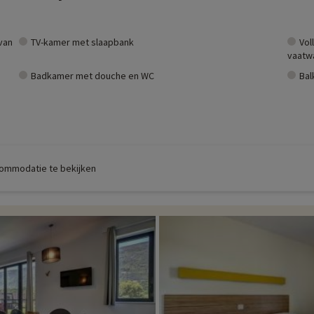
van
TV-kamer met slaapbank
Vol
vaatwa
Badkamer met douche en WC
Bal
commodatie te bekijken