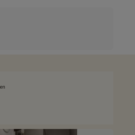
viteiten die hen interesseren: schattenjacht,
es zoals Chanaz, bijgenaamd het kleine Venetië van de Savoie,
yon laten zien waar de rivier de Fier doorheen stroomt. De
door een landschap van rotsen gevormd door millennia van
 activiteiten hebben onderhandeld, kunnen deze met korting
ien