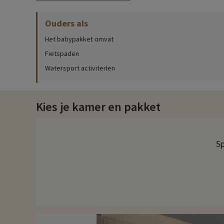
In de zomer worden er activiteiten voor kinderen georganisee
sportspelletjes, gezelschapsspelletjes, enz.
Ouders als
In het meer naast de residentie kan 's zomers gezwommen word
Het babypakket omvat
Ontdek de regio en de gezinsactiviteiten
Fietspaden
Watersport activiteiten
Rijd de ViaRhôna, een fietsroute die langs de Rhône van het m
waar water het landschap met charme vormgeeft.
Bezoek de Gorges du Fier bij Lovagny. In deze natuurlijke omge
Kies je kamer en pakket
ervaring van het bezoek kan adembenemend zijn als je over een
erosie. Ontdek ook de legendes die deze opmerkelijke plek d
Elk jaar ontdekken we bij Familytrip nieuwe gezinsactiviteite
Sp
direct online worden geboekt nadat je je accommodatie hebt
Meer informatie
- Huisdieren toegestaan, tegen betaling
- Label accueil