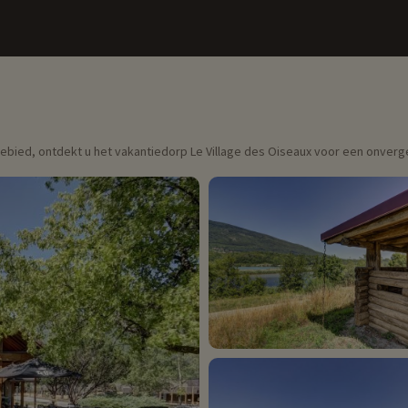
gebied, ontdekt u het vakantiedorp Le Village des Oiseaux voor een onverge