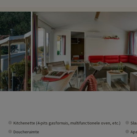
 in de buurt van onze accommodaties: dierentuin, aquarium, etc. Als we al 
gekozen, en je kunt ze ontdekken
door hier te klikken!
Kitchenette (4-pits gasfornuis, multifunctionele oven, etc.)
Sla
Doucheruimte
Apa