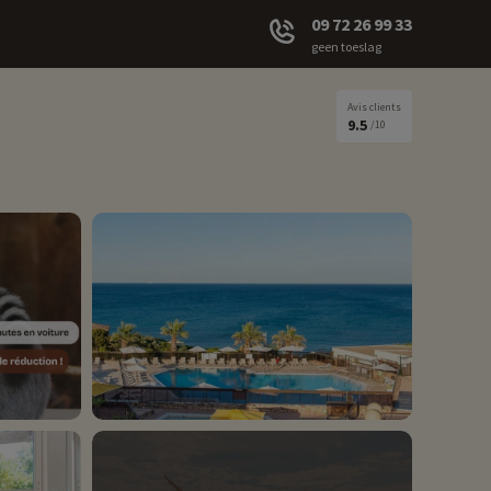
09 72 26 99 33
geen toeslag
Avis clients
9.5
/10