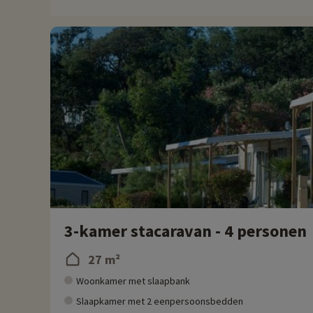
Elk jaar ontdekken we bij Familytrip nieuwe gezinsactiviteiten
direct online worden geboekt nadat je je accommodatie hebt 
Meer informatie
- Huisdieren niet toegestaan
3-kamer stacaravan - 4 personen
27 m²
Woonkamer met slaapbank
Slaapkamer met 2 eenpersoonsbedden