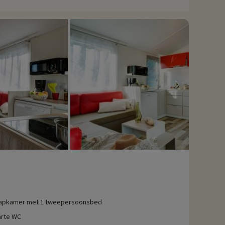
activiteiten hebben onderhandeld, kunnen deze met korting
apkamer met 1 tweepersoonsbed
rte WC