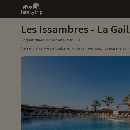
Family
trip
Les Issambres - La Gail
Roquebrunes sur Argens - Var (83)
Geniet halverwege Toulon en Nice van een gezinsvakantie aan 