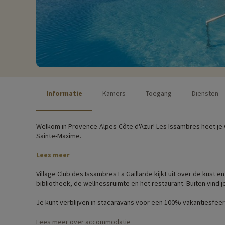
Informatie
Kamers
Toegang
Diensten
Welkom in Provence-Alpes-Côte d'Azur! Les Issambres heet je 
Sainte-Maxime.
Lees meer
Village Club des Issambres La Gaillarde kijkt uit over de kust
bibliotheek, de wellnessruimte en het restaurant. Buiten vind 
Je kunt verblijven in stacaravans voor een 100% vakantiesfee
met uitzicht op zee. De stacaravans bevinden zich op de hoog
Lees meer over accommodatie