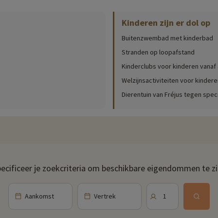
Kinderen zijn er dol op
atse (openingsdata, leeftijden van de clubs, inhoud van het babypakket, enz
Buitenzwembad met kinderbad
 zee om af te koelen of te ontspannen op je ligstoel. Om te ontspannen st
strand te voet bereikbaar vanaf de village club via een kleine, perfect be
Stranden op loopafstand
Kinderclubs voor kinderen vanaf
Ze kunnen andere jonge vakantiegangers ontmoeten en samen plezier maken. 
Welzijnsactiviteiten voor kindere
ctiviteiten, maar ook thema-avonden en shows.
Dierentuin van Fréjus tegen spec
elkomt je binnen of buiten op het terras om te genieten van het panoramisc
rden regelmatig thema-avonden georganiseerd.
ecificeer je zoekcriteria om beschikbare eigendommen te z
ebrune-sur-Argens, met 8 km kreken, baaien en fijne zandstranden. Bezoe
de Maures en de Estérel, Fréjus met zijn arena's, aquaduct, theater en a
Aankomst
Vertrek
1
edorp, is een geweldige plek om af te koelen en plezier te maken voor jong