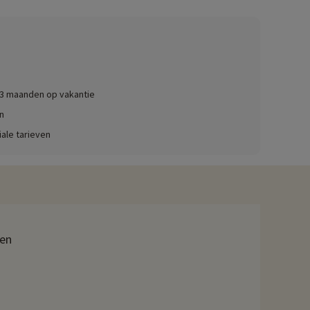
.
aan het bubbelbad, de hamam en de sauna ook tot je
veiligde ondergrondse passage, ideaal voor gezinnen met jonge
 3 maanden op vakantie
Voor oudere kinderen zijn er activiteiten zoals
n
iale tarieven
he uitzicht op de Middellandse Zee. De maaltijden worden in
ien
k als gezin zeker de vele bezienswaardigheden in de
rcheologisch museum, en Saint-Raphaël, een oud vissersdorp.
 en oud. Ook in Fréjus, op 15 km afstand, is een bezoek aan