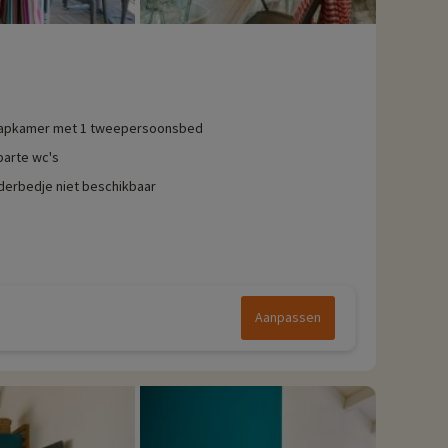
apkamer met 1 tweepersoonsbed
parte wc's
derbedje niet beschikbaar
Aanpassen