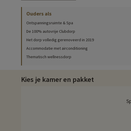
Gezinsactiviteiten ter plaatse
Ouders als
Klik hier
voor precieze informatie over de activiteiten ter pla
Ontspanningsruimte & Spa
Profiteer van het buitenzwembad en het prachtige uitzicht op
beschikking. Als je de voorkeur geeft aan de zee, is het zand
De 100% autovrije Clubdorp
kinderen.
Het dorp volledig gerenoveerd in 2019
In de club worden activiteiten voor kinderen georganiseerd. 
Accommodatie met airconditioning
ontdekkingsuitstapjes en -bezoeken, ontspannings- en sporta
Thematisch wellnessdorp
Het restaurant
Het restaurant ligt in het centrum van de village club en verw
Kies je kamer en pakket
buffetvorm geserveerd en babyvoeding is beschikbaar. Er wo
Ontdek de regio en gezinsactiviteiten
Sp
Les Issambres is een badplaats en de toegangspoort tot Roqu
omgeving, zoals Roquebrune-sur-Argens, de verbinding tussen 
Het waterpark Aqualand met glijbanen, op 7 km van het vakanti
de dierentuin een geweldig gezinsuitstapje van een halve dag.