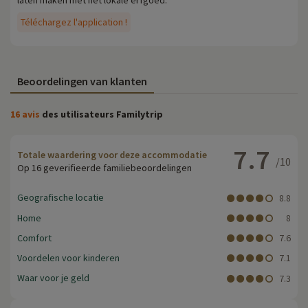
laten maken met het lokale erfgoed.
Téléchargez l'application !
Beoordelingen van klanten
16 avis
des utilisateurs Familytrip
7.7
Totale waardering voor deze accommodatie
/10
Op 16 geverifieerde familiebeoordelingen
Geografische locatie
8.8
Home
8
Comfort
7.6
Voordelen voor kinderen
7.1
Waar voor je geld
7.3