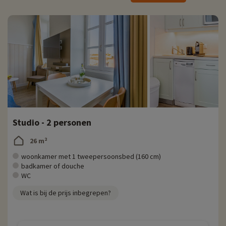
Klik hier
voor gedetailleerde informatie over de activiteiten ter
plaatse (openingsdata, leeftijden van de clubs, inhoud van het
babypakket, enz.
Deze luxe accommodatie heeft alle faciliteiten die je nodig hebt voor
een vakantie met het hele gezin aan zee, met een halfopen zwembad
dat het hele jaar door verwarmd is, een solarium met ligstoelen, een
speeltuin voor de kinderen, een speelkamer, een tafeltennistafel,
bordspellen en pocketboeken te leen, en een sauna voor de ouders.
Om je verblijf met de kinderen zo gemakkelijk mogelijk te maken,
reserveer je de avond van tevoren een lunchpakket met vers brood,
Studio - 2 personen
gebak, sinaasappelsap en koffie. Dat wordt smullen zodra je wakker
wordt!
26 m²
Ontdek de regio en gezinsactiviteiten
woonkamer met 1 tweepersoonsbed (160 cm)
badkamer of douche
Welkom op het Ile de Ré, beroemd om zijn natuurgebieden,
WC
adembenemende landschappen en vriendelijke manier van leven. Het
Wat is bij de prijs inbegrepen?
Ile de Ré ligt voor de Atlantische kust en is met La Rochelle
verbonden door een brug van 3 km.
Het eiland is niet erg groot: 30 km lang en 5 km breed, ideaal voor een