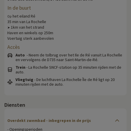
In de buurt
het eiland Ré
Op
35 min van La Rochelle
1km van het strand
➤
Haven en winkels op 250m
Voertuig sterk aanbevolen
Accès
Auto
- Neem de tolbrug over het Ile de Ré vanuit La Rochelle
en vervolgens de D735 naar Saint-Martin-de-Ré.
Trein
- La Rochelle SNCF-station op 35 minuten rijden met de
auto.
Vliegtuig
- De luchthaven La Rochelle Île de Ré ligt op 20
minuten rijden met de auto.
Diensten
Overdekt zwembad - inbegrepen in de prijs
- Openingsperioden