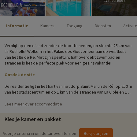
17 meer foto's
Informatie
Kamers
Toegang
Diensten
Activit
Verblijf op een eiland zonder de boot te nemen, op slechts 25 km van
La Rochelle! Welkom in het Palais des Gouverneur aan de westkust
van het Ile de Ré. Met zijn speeltuin, half overdekt zwembad en
stranden is het de perfecte plek voor een gezinsvakantie!
Ontdek de site
De residentie ligt in het hart van het dorp Saint Martin de Ré, op 250 m
van het stadscentrum en op 1 km van de stranden van La Cible en Le
Bois-Plage-en-Ré. Het is gevestigd in het voormalige Palais des
Gouverneurs en beschikt over een groot privépark, geheel in
Lees meer over accommodatie
overeenstemming met de architectuur van de omgeving. Le Palais
des Gouverneurs is een residentie in klassieke stijl en bestaat uit 3
Kies je kamer en pakket
gebouwen van 2 verdiepingen.
Gezinsactiviteiten ter plaatse
Voer je criteria in om de tarieven te zien
Bekijk prijzen