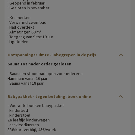
' Geopend in februari
' Gesloten in november
- Kenmerken
' Verwarmd zwembad
' Half overdekt
' Afmetingen 60 m²
' Toegang van 9 tot 19 uur
' Ligstoelen
Ontspanningsruimte - inbegrepen in de prijs
Sauna tot nader order gesloten
- Sauna en stoombad open voor iedereen
Hammam vanaf 16 jaar
' Sauna vanaf 18 jaar
Babypakket - tegen betaling, boek online
- Vooraf te boeken babypakket
' kinderbed
' kinderstoel
2e leeftijd kinderwagen
' aankleedkussen
33€/kort verblijf, 45€/week