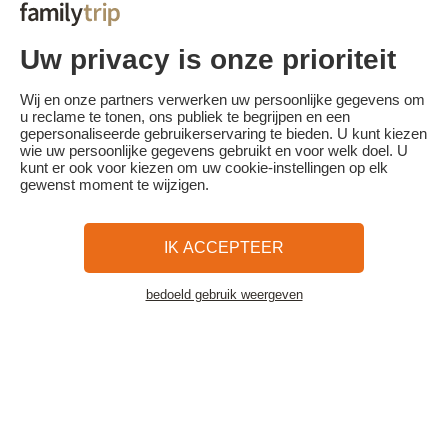
- Annulering 30 dagen of meer voor aanvang van het verblijf:
aanbetaling behouden
- Annulering minder dan 30 dagen voor aanvang van het verblijf:
Uw privacy is onze prioriteit
100% van de reissom.
Familytrip raadt u aan een annuleringsverzekering af te sluiten bij
Wij en onze partners verwerken uw persoonlijke gegevens om
haar partner AREAS Assurances. Schrijf je in op het moment van de
u reclame te tonen, ons publiek te begrijpen en een
boeking of binnen 24 uur na de boeking per telefoon.
gepersonaliseerde gebruikerservaring te bieden. U kunt kiezen
wie uw persoonlijke gegevens gebruikt en voor welk doel. U
kunt er ook voor kiezen om uw cookie-instellingen op elk
gewenst moment te wijzigen.
Familytrip
© 2026 Familytrip
Wie zijn wij?
Algemene voorwaarden en privacybeleid
IK ACCEPTEER
Wat de pers over ons te zeggen heeft
Partners
FAQ
Blog
Kaart
bedoeld gebruik weergeven
Bekijk de accommodatie
Beveiligde betaling
Réalisé par Sooyoos
Bel ons op
Heb je hulp nodig?
09 72 26 99 33