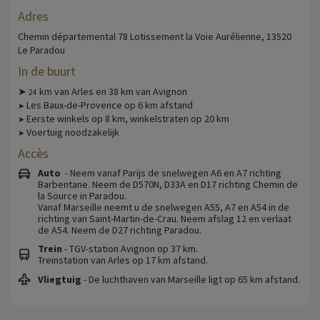
Adres
Chemin départemental 78 Lotissement la Voie Aurélienne, 13520
Le Paradou
In de buurt
➤
km van Arles en 38 km van Avignon
24
Les Baux-de-Provence op 6 km afstand
➤
Eerste winkels op 8 km, winkelstraten op 20 km
➤
Voertuig noodzakelijk
➤
Accès
Auto
- Neem vanaf Parijs de snelwegen A6 en A7 richting
Barbentane. Neem de D570N, D33A en D17 richting Chemin de
la Source in Paradou.
Vanaf Marseille neemt u de snelwegen A55, A7 en A54 in de
richting van Saint-Martin-de-Crau. Neem afslag 12 en verlaat
de A54. Neem de D27 richting Paradou.
Trein
- TGV-station Avignon op 37 km.
Treinstation van Arles op 17 km afstand.
Vliegtuig
- De luchthaven van Marseille ligt op 65 km afstand.