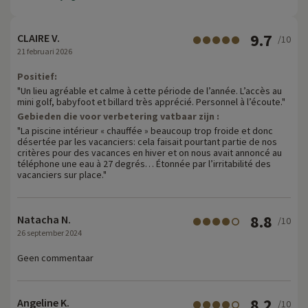
9.7
CLAIRE V.
/10
21 februari 2026
Positief:
"Un lieu agréable et calme à cette période de l’année. L’accès au
mini golf, babyfoot et billard très apprécié. Personnel à l’écoute."
Gebieden die voor verbetering vatbaar zijn :
"La piscine intérieur « chauffée » beaucoup trop froide et donc
désertée par les vacanciers: cela faisait pourtant partie de nos
critères pour des vacances en hiver et on nous avait annoncé au
téléphone une eau à 27 degrés… Étonnée par l’irritabilité des
vacanciers sur place."
8.8
Natacha N.
/10
26 september 2024
Geen commentaar
8.2
Angeline K.
/10