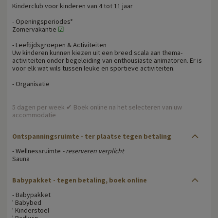
Kinderclub voor kinderen van 4 tot 11 jaar
- Openingsperiodes*
Zomervakantie
☑
- Leeftijdsgroepen & Activiteiten
Uw kinderen kunnen kiezen uit een breed scala aan thema-
activiteiten onder begeleiding van enthousiaste animatoren. Er is
voor elk wat wils tussen leuke en sportieve activiteiten.
- Organisatie
5 dagen per week ✔ Boek online na het selecteren van uw
accommodatie
Ontspanningsruimte - ter plaatse tegen betaling
- Wellnessruimte
- reserveren verplicht
Sauna
Babypakket - tegen betaling, boek online
- Babypakket
' Babybed
' Kinderstoel
' Badkuip