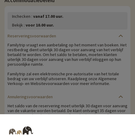
Accommodatiebeleid
Inchecken :
vanaf 17.00 uur.
Bekijk :
voor 10.00 uur.
Reserveringsvoorwaarden
Familytrip vraagt een aanbetaling op het moment van boeken. Het
restbedrag dient uiterlijk 30 dagen voor aanvang van het verblijf
betaald te worden. Om het saldo te betalen, moeten klanten
uiterlijk 30 dagen voor aanvang van hun verblijf inloggen op hun
persoonlijke ruimte.
Familytrip zal een elektronische pre-autorisatie van het totale
bedrag van uw verblijf uitvoeren. Raadpleeg onze Algemene
Verkoop- en Websitevoorwaarden voor meer informatie.
Annuleringsvoorwaarden
Het saldo van de reservering moet uiterlijk 30 dagen voor aanvang
van de vakantie worden betaald. De klant ontvangt 35 dagen voor
aanvang van de vakantie per e-mail een herinnering om het
restbedrag te betalen.
Annuleringskosten worden berekend op basis van de volgende
schaal: