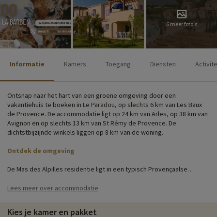
6 meer foto's
Informatie
Kamers
Toegang
Diensten
Activit
Ontsnap naar het hart van een groene omgeving door een
vakantiehuis te boeken in Le Paradou, op slechts 6 km van Les Baux
de Provence. De accommodatie ligt op 24 km van Arles, op 38 km van
Avignon en op slechts 13 km van St Rémy de Provence. De
dichtstbijzijnde winkels liggen op 8 km van de woning.
Ontdek de omgeving
De Mas des Alpilles residentie ligt in een typisch Provençaalse
omgeving op een landgoed van 3 hectare en biedt u een aangename,
zonnige vakantie. Faciliteiten ter plaatse zijn onder andere een
Lees meer over accommodatie
parkeerplaats, fietsenstalling en wasfaciliteiten. Gezinnen met
baby's kunnen een kinderbedje, kinderstoel en badje voor hun
Kies je kamer en pakket
kleintjes reserveren.