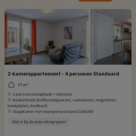
20% korting
- Magic Surf School
: elke dag geopend van 06 april tot 03 november
' Gelegen in het centrum van Lacanau Océan, op 10 minuten rijden van de
residentie
' Initiatie 1x2u of 2x2u en privélessen
Surflessen voor kinderen en ouders
' Vanaf 5 jaar
' Vanaf € 34
2-kamerappartement - 4 personen Standaard
37 m²
2-persoonsslaapbank + televisie
Keukenhoek (koffiezetapparaat, vaatwasser, magnetron,
kookplaten, koelkast)
Slaapkamer met tweepersoonsbed 160x200
Wat is bij de prijs inbegrepen?