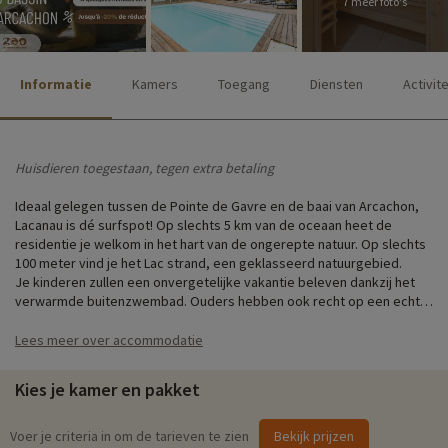
7 meer foto's
Informatie
Kamers
Toegang
Diensten
Activit
Huisdieren toegestaan, tegen extra betaling
Ideaal gelegen tussen de Pointe de Gavre en de baai van Arcachon,
Lacanau is dé surfspot! Op slechts 5 km van de oceaan heet de
residentie je welkom in het hart van de ongerepte natuur. Op slechts
100 meter vind je het Lac strand, een geklasseerd natuurgebied.
Je kinderen zullen een onvergetelijke vakantie beleven dankzij het
verwarmde buitenzwembad. Ouders hebben ook recht op een echte
vakantie! Ontspan in de sauna en hammam, of geniet van een
spelletje petanque. Als je wat quality time met het gezin wilt
Lees meer over accommodatie
doorbrengen, ga dan naar de zen- of tonic-activiteiten in het water in
de zomer en de evenementen in de residentie (proeverijen,
Kies je kamer en pakket
entertainment, boerenmarkten, spelletjes de hele zomer lang).
Onze favoriete activiteit
Voer je criteria in om de tarieven te zien
Bekijk prijzen
♥i
- extra en online boekbaar tot