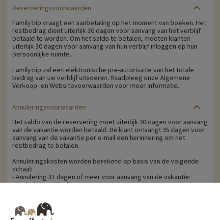
Reserveringsvoorwaarden
Familytrip vraagt een aanbetaling op het moment van boeken. Het
restbedrag dient uiterlijk 30 dagen voor aanvang van het verblijf
betaald te worden. Om het saldo te betalen, moeten klanten
uiterlijk 30 dagen voor aanvang van hun verblijf inloggen op hun
persoonlijke ruimte.
Familytrip zal een elektronische pre-autorisatie van het totale
bedrag van uw verblijf uitvoeren. Raadpleeg onze Algemene
Verkoop- en Websitevoorwaarden voor meer informatie.
Annuleringsvoorwaarden
Het saldo van de reservering moet uiterlijk 30 dagen voor aanvang
van de vakantie worden betaald. De klant ontvangt 35 dagen voor
aanvang van de vakantie per e-mail een herinnering om het
restbedrag te betalen.
Annuleringskosten worden berekend op basis van de volgende
schaal:
- Annulering 31 dagen of meer voor aanvang van de vakantie:
annulering zonder kosten
- Annulering tussen 30 en 21 dagen voor de start van het verblijf:
25% van de reissom wordt ingehouden.
- Annulering tussen 20 en 14 dagen voor aanvang van het verblijf:
50% van de reissom wordt ingehouden.