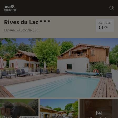
Family
trip
Rives du Lac
Avis clients
7.9
/10
Lacanau - Gironde (33)