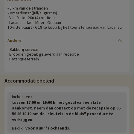
- 5 km van de stranden
Zomerdienst (juli/augustus)
' Van 9u tot 20u (4 rotaties)
' Lacanau stad ' Meer ' Oceaan
10-rittenkaart - € 18 te koop bij het toeristenbureau van Lacanau
Andere
- Bakkerij service
' Brood en gebak geleverd aan receptie
' Petanqueterrein
Accommodatiebeleid
Inchecken :
tussen 17:00 en 19:00 In het geval van een late
aankomst, neem dan contact op met de receptie op 05
56 26 10 10 om de "sleutels in de kluis" procedure te
verkrijgen.
Bekijk :
voor 9 uur 's ochtends.