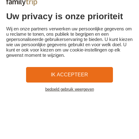
- Bij annulering tussen 13 en 8 dagen voor aanvang van het verblijf
wordt 75% van de totale reissom ingehouden.
- Annulering minder dan 7 dagen voor aanvang van het verblijf of
Uw privacy is onze prioriteit
no-show: 100% van de reissom wordt ingehouden.
Familytrip raadt je aan een annuleringsverzekering af te sluiten bij
Wij en onze partners verwerken uw persoonlijke gegevens om
haar partner AREAS Assurances. Schrijf je in op het moment van de
u reclame te tonen, ons publiek te begrijpen en een
boeking of binnen 24 uur na de boeking per telefoon.
gepersonaliseerde gebruikerservaring te bieden. U kunt kiezen
wie uw persoonlijke gegevens gebruikt en voor welk doel. U
kunt er ook voor kiezen om uw cookie-instellingen op elk
gewenst moment te wijzigen.
Familytrip
© 2026 Familytrip
Wie zijn wij?
Algemene voorwaarden en privacybeleid
IK ACCEPTEER
Wat de pers over ons te zeggen heeft
Partners
FAQ
Blog
Kaart
bedoeld gebruik weergeven
Bekijk de accommodatie
Beveiligde betaling
Réalisé par Sooyoos
Bel ons op
Heb je hulp nodig?
09 72 26 99 33