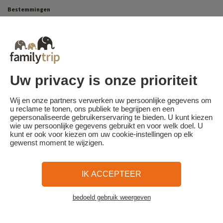
Bestemmingen
Skivakantie in Frankrijk
Uw privacy is onze prioriteit
Familytrip
© 2026 Familytrip
Wie zijn wij?
Algemene voorwaarden en privacybeleid
Wij en onze partners verwerken uw persoonlijke gegevens om
u reclame te tonen, ons publiek te begrijpen en een
Wat de pers over ons te zeggen heeft
Partners
FAQ
Blog
Kaart
gepersonaliseerde gebruikerservaring te bieden. U kunt kiezen
wie uw persoonlijke gegevens gebruikt en voor welk doel. U
kunt er ook voor kiezen om uw cookie-instellingen op elk
Beveiligde betaling
Réalisé par Sooyoos
gewenst moment te wijzigen.
Bel ons op
Heb je hulp nodig?
IK ACCEPTEER
09 72 26 99 33
bedoeld gebruik weergeven
Bekijk de kaart