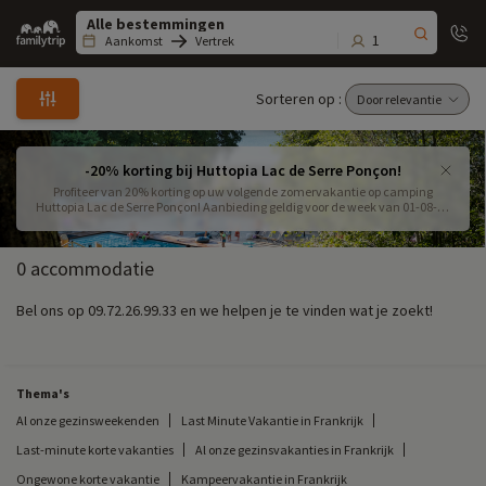
Family
trip
1
Aankomst
Vertrek
Sorteren op :
-20% korting bij Huttopia Lac de Serre Ponçon!
Profiteer van 20% korting op uw volgende zomervakantie op camping
Huttopia Lac de Serre Ponçon! Aanbieding geldig voor de week van 01-08-26
tot en met 08-08-26.
0 accommodatie
Bel ons op 09.72.26.99.33 en we helpen je te vinden wat je zoekt!
Thema's
Al onze gezinsweekenden
Last Minute Vakantie in Frankrijk
Last-minute korte vakanties
Al onze gezinsvakanties in Frankrijk
Ongewone korte vakantie
Kampeervakantie in Frankrijk