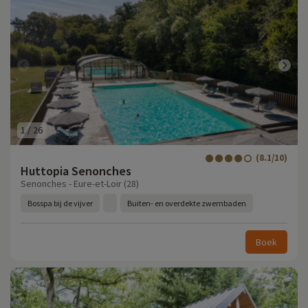
1
/
26
(8.1/10)
Huttopia Senonches
Senonches - Eure-et-Loir (28)
Bosspa bij de vijver
Buiten- en overdekte zwembaden
Boek