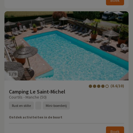
Boek
1
/
9
(8.6/10)
Camping Le Saint-Michel
Courtils - Manche (50)
Rust en stilte
Mini-boerderij
Ontdek activiteiten in de buurt
Boek