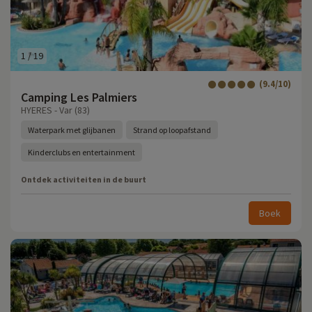
1
/
19
(9.4/10)
Camping Les Palmiers
HYERES - Var (83)
Waterpark met glijbanen
Strand op loopafstand
Kinderclubs en entertainment
Ontdek activiteiten in de buurt
Boek