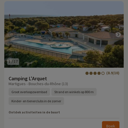
1
/
17
(8.9/10)
Camping L'Arquet
Martigues - Bouches-du-Rhône (13)
Groot overloopzwembad
Strand en winkels op 800 m
Kinder- en tienerclubs in de zomer
Ontdek activiteiten in de buurt
Boek