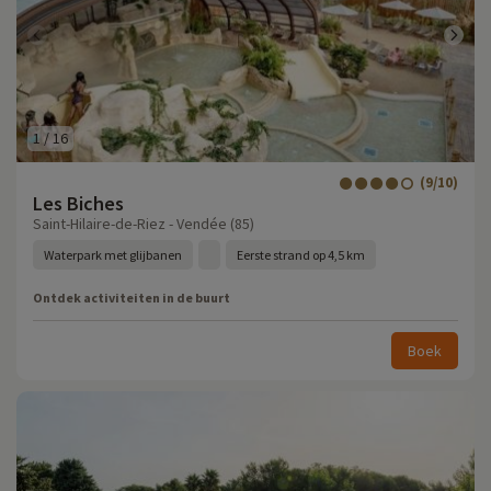
1
/
16
(9/10)
Les Biches
Saint-Hilaire-de-Riez - Vendée (85)
Waterpark met glijbanen
Eerste strand op 4,5 km
Ontdek activiteiten in de buurt
Boek