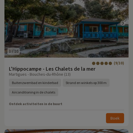
1
/
16
(9/10)
L'Hippocampe - Les Chalets de la mer
Martigues - Bouches-du-Rhône (13)
Buitenzwembad en kinderbad
Strand en winkels op 300 m
Airconditioning in de chalets
Ontdek activiteiten in de buurt
Boek