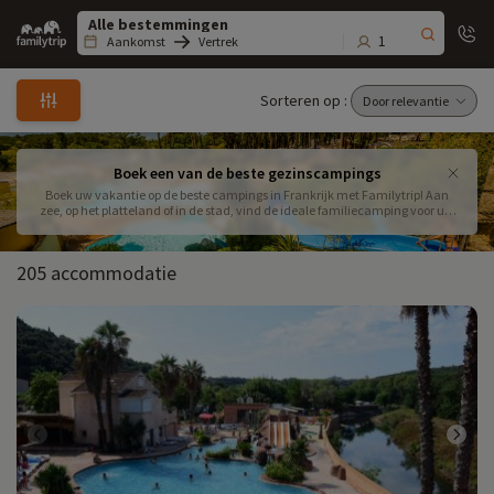
Family
trip
1
Aankomst
Vertrek
Sorteren op :
Boek een van de beste gezinscampings
Boek uw vakantie op de beste campings in Frankrijk met Familytrip! Aan
zee, op het platteland of in de stad, vind de ideale familiecamping voor uw
vakantie met kinderen in een stacaravan of cottage! Of u nu op zoek bent
naar een waterpark, animatie of kinderclubs, de door Familytrip
geselecteerde campings zullen u zeker bevallen!
205 accommodatie