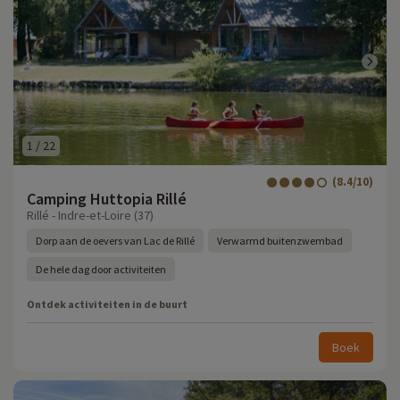
1
/
22
(8.4/10)
Camping Huttopia Rillé
Rillé - Indre-et-Loire (37)
Dorp aan de oevers van Lac de Rillé
Verwarmd buitenzwembad
De hele dag door activiteiten
Ontdek activiteiten in de buurt
Boek