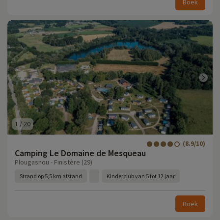
Boek
1
/
20
(8.9/10)
Camping Le Domaine de Mesqueau
Plougasnou - Finistère (29)
Strand op 5,5 km afstand
Kinderclub van 5 tot 12 jaar
Boek