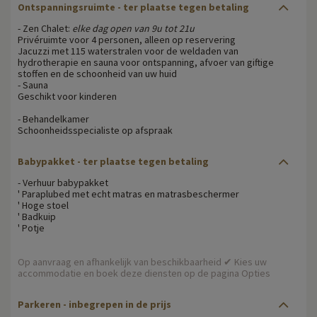
Ontspanningsruimte
- ter plaatse tegen betaling
- Zen Chalet:
elke dag open van 9u tot 21u
Privéruimte voor 4 personen, alleen op reservering
Jacuzzi met 115 waterstralen voor de weldaden van
hydrotherapie en sauna voor ontspanning, afvoer van giftige
stoffen en de schoonheid van uw huid
- Sauna
Geschikt voor kinderen
- Behandelkamer
Schoonheidsspecialiste op afspraak
Babypakket
- ter plaatse tegen betaling
- Verhuur babypakket
' Paraplubed met echt matras en matrasbeschermer
' Hoge stoel
' Badkuip
' Potje
Op aanvraag en afhankelijk van beschikbaarheid ✔ Kies uw
accommodatie en boek deze diensten op de pagina Opties
Parkeren
- inbegrepen in de prijs