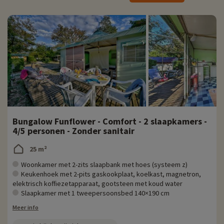
' Voorkeurtarieven bij de receptie van de camping
Bungalow Funflower - Comfort - 2 slaapkamers -
4/5 personen - Zonder sanitair
25 m²
Woonkamer met 2-zits slaapbank met hoes (systeem z)
Keukenhoek met 2-pits gaskookplaat, koelkast, magnetron,
elektrisch koffiezetapparaat, gootsteen met koud water
Slaapkamer met 1 tweepersoonsbed 140×190 cm
Meer info