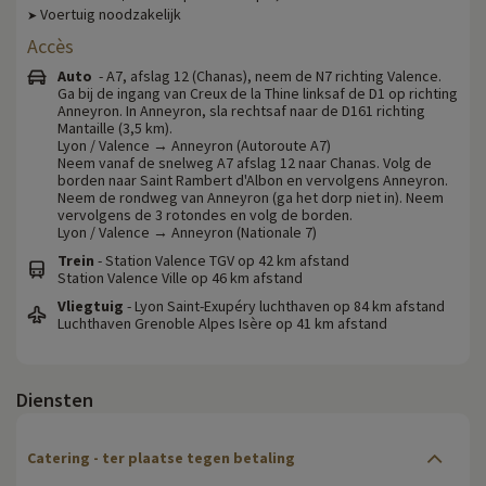
Voertuig noodzakelijk
➤
Accès
Auto
- A7, afslag 12 (Chanas), neem de N7 richting Valence.
Ga bij de ingang van Creux de la Thine linksaf de D1 op richting
Anneyron. In Anneyron, sla rechtsaf naar de D161 richting
Mantaille (3,5 km).
Lyon / Valence → Anneyron (Autoroute A7)
Neem vanaf de snelweg A7 afslag 12 naar Chanas. Volg de
borden naar Saint Rambert d'Albon en vervolgens Anneyron.
Neem de rondweg van Anneyron (ga het dorp niet in). Neem
vervolgens de 3 rotondes en volg de borden.
Lyon / Valence → Anneyron (Nationale 7)
Trein
- Station Valence TGV op 42 km afstand
Station Valence Ville op 46 km afstand
Vliegtuig
- Lyon Saint-Exupéry luchthaven op 84 km afstand
Luchthaven Grenoble Alpes Isère op 41 km afstand
Diensten
Catering - ter plaatse tegen betaling