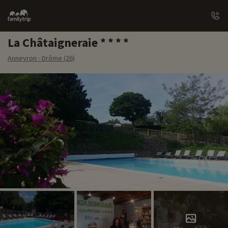
Family
trip
La Châtaigneraie
Anneyron - Drôme (26)