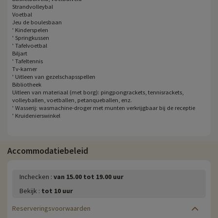
Strandvolleybal
Voetbal
Jeu de boulesbaan
' Kinderspelen
' Springkussen
' Tafelvoetbal
Biljart
' Tafeltennis
Tv-kamer
' Uitleen van gezelschapsspellen
Bibliotheek
Uitleen van materiaal (met borg): pingpongrackets, tennisrackets,
volleyballen, voetballen, petanqueballen, enz.
' Wasserij: wasmachine-droger met munten verkrijgbaar bij de receptie
' Kruidenierswinkel
Accommodatiebeleid
Inchecken :
van 15.00 tot 19.00 uur
Bekijk :
tot 10 uur
Reserveringsvoorwaarden