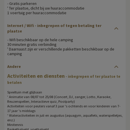
- Gratis parkeren
' Ter plaatse, dicht bij uw huuraccommodatie
1 voertuig per huuraccommodatie
Internet / Wifi
- inbegrepen of tegen betaling ter
plaatse
- Wifi beschikbaar op de hele camping
30 minuten gratis verbinding
' Daarnaast zijn er verschillende pakketten beschikbaar op de
camping
Andere
Activiteiten en diensten
- inbegrepen of ter plaatse te
betalen
Speeltuin met glijbaan
' Animatie van 08/07 tot 25/08 (Concert, DJ, zanger, Lotto, Karaoke,
Reuzenspellen, Interactieve quiz, Poolparty)
Activiteiten voor peuters vanaf 3 jaar 's ochtends en voor kinderen van 7-
17 jaar 's middags
' Wateractiviteiten in juli en augustus (aquagym, aquafiets, waterspelletjes,
enz.)
Minitennis
Basketbalveld, voetbalveld