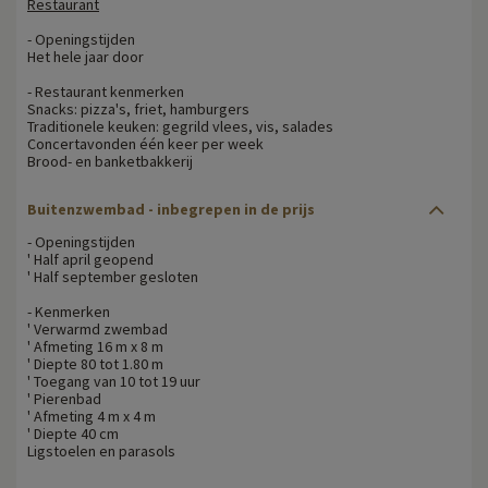
Restaurant
- Openingstijden
Het hele jaar door
- Restaurant kenmerken
Snacks: pizza's, friet, hamburgers
Traditionele keuken: gegrild vlees, vis, salades
Concertavonden één keer per week
Brood- en banketbakkerij
Buitenzwembad - inbegrepen in de prijs
- Openingstijden
' Half april geopend
' Half september gesloten
- Kenmerken
' Verwarmd zwembad
' Afmeting 16 m x 8 m
' Diepte 80 tot 1.80 m
' Toegang van 10 tot 19 uur
' Pierenbad
' Afmeting 4 m x 4 m
' Diepte 40 cm
Ligstoelen en parasols