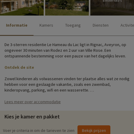
8 meer foto's
Informatie
Kamers
Toegang
Diensten
Activit
De 3-sterren residentie Le Hameau du Lac ligt in Rignac, Aveyron, op
ongeveer 30 minuten van Rodez en 2 uur van Ville Rose. Een
ontspannende bestemming voor een pauze van het dagelijks leven.
Ontdek de site
Zowel kinderen als volwassenen vinden ter plaatse alles wat ze nodig
hebben voor een geslaagde vakantie, zoals een zwembad,
kinderopvang, parking, wifi en een wasserette.
De residentie bestaat uit appartementen voor gezinnen van 4 tot 6
Lees meer over accommodatie
personen, verdeeld over eilanden. Ze zijn allemaal volledig uitgerust,
met functionele keukentjes zodat je kunt genieten van een
Kies je kamer en pakket
onafhankelijke gezinsvakantie. De 2-kamerappartementen voor 4
personen zijn uitgerust voor mensen met beperkte mobiliteit:
badkamer met Italiaanse douche, begane grond met tuinmeubilair en
Voer je criteria in om de tarieven te zien
Bekijk prijzen