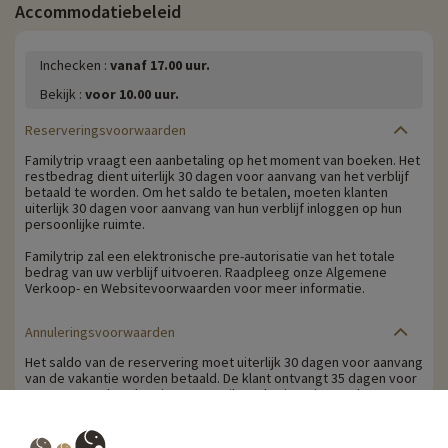
Accommodatiebeleid
Inchecken :
vanaf 17.00 uur.
Bekijk :
voor 10.00 uur.
Reserveringsvoorwaarden
Familytrip vraagt een aanbetaling op het moment van boeken. Het
restbedrag dient uiterlijk 30 dagen voor aanvang van het verblijf
betaald te worden. Om het saldo te betalen, moeten klanten
uiterlijk 30 dagen voor aanvang van hun verblijf inloggen op hun
persoonlijke ruimte.
Familytrip zal een elektronische pre-autorisatie van het totale
bedrag van uw verblijf uitvoeren. Raadpleeg onze Algemene
Verkoop- en Websitevoorwaarden voor meer informatie.
Annuleringsvoorwaarden
Het saldo van de reservering moet uiterlijk 30 dagen voor aanvang
van de vakantie worden betaald. De klant ontvangt 35 dagen voor
aanvang van de vakantie per e-mail een herinnering om het
restbedrag te betalen.
Annuleringskosten worden berekend op basis van de volgende