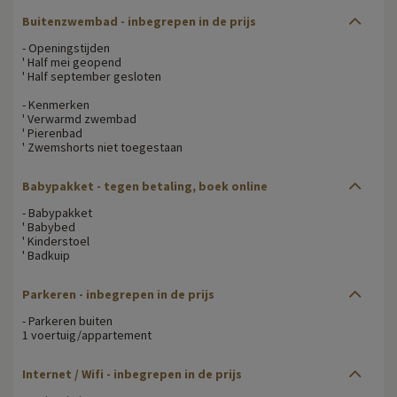
Buitenzwembad - inbegrepen in de prijs
- Openingstijden
' Half mei geopend
' Half september gesloten
- Kenmerken
' Verwarmd zwembad
' Pierenbad
' Zwemshorts niet toegestaan
Babypakket - tegen betaling, boek online
- Babypakket
' Babybed
' Kinderstoel
' Badkuip
Parkeren - inbegrepen in de prijs
- Parkeren buiten
1 voertuig/appartement
Internet / Wifi - inbegrepen in de prijs