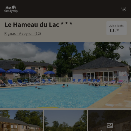
Family
trip
Le Hameau du Lac
Avis clients
8.3
/10
Rignac - Aveyron (12)