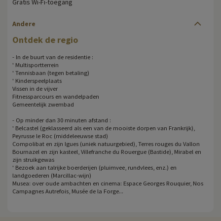
Gratis Wi-Fi-toegang
Andere
Ontdek de regio
- In de buurt van de residentie :
' Multisportterrein
' Tennisbaan (tegen betaling)
' Kinderspeelplaats
Vissen in de vijver
Fitnessparcours en wandelpaden
Gemeentelijk zwembad
- Op minder dan 30 minuten afstand :
' Belcastel (geklasseerd als een van de mooiste dorpen van Frankrijk),
Peyrusse le Roc (middeleeuwse stad)
Compolibat en zijn Igues (uniek natuurgebied), Terres rouges du Vallon
Bournazel en zijn kasteel, Villefranche du Rouergue (Bastide), Mirabel en
zijn struikgewas
' Bezoek aan talrijke boerderijen (pluimvee, rundvlees, enz.) en
landgoederen (Marcillac-wijn)
Musea: over oude ambachten en cinema: Espace Georges Rouquier, Nos
Campagnes Autrefois, Musée de la Forge...