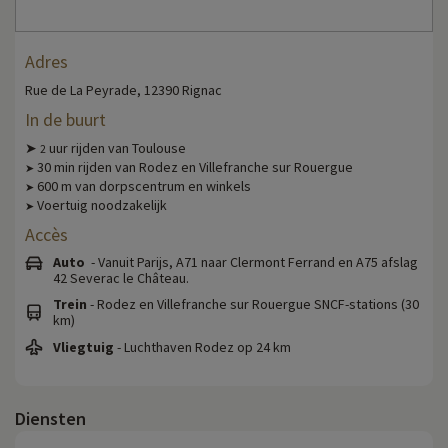
Adres
Rue de La Peyrade, 12390 Rignac
In de buurt
➤
uur rijden van Toulouse
2
30 min rijden van Rodez en Villefranche sur Rouergue
➤
600 m van dorpscentrum en winkels
➤
Voertuig noodzakelijk
➤
Accès
Auto
- Vanuit Parijs, A71 naar Clermont Ferrand en A75 afslag
42 Severac le Château.
Trein
- Rodez en Villefranche sur Rouergue SNCF-stations (30
km)
Vliegtuig
- Luchthaven Rodez op 24 km
Diensten