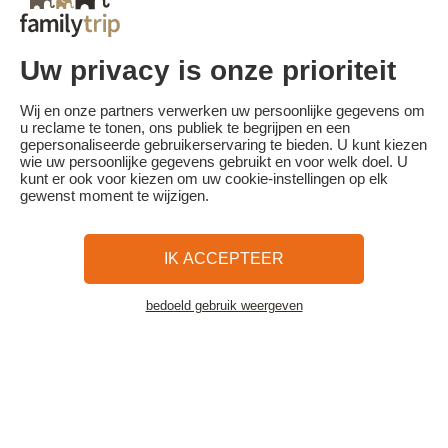
schaal:
- Annulering 30 dagen of meer voor aanvang van het verblijf:
aanbetaling behouden
- Annulering minder dan 30 dagen voor aanvang van het verblijf:
Uw privacy is onze prioriteit
100% van de reissom.
Familytrip raadt u aan een annuleringsverzekering af te sluiten bij
Wij en onze partners verwerken uw persoonlijke gegevens om
haar partner AREAS Assurances. Schrijf je in op het moment van de
u reclame te tonen, ons publiek te begrijpen en een
boeking of binnen 24 uur na de boeking per telefoon.
gepersonaliseerde gebruikerservaring te bieden. U kunt kiezen
wie uw persoonlijke gegevens gebruikt en voor welk doel. U
kunt er ook voor kiezen om uw cookie-instellingen op elk
gewenst moment te wijzigen.
Familytrip
© 2026 Familytrip
Wie zijn wij?
Algemene voorwaarden en privacybeleid
IK ACCEPTEER
Wat de pers over ons te zeggen heeft
Partners
FAQ
Blog
Kaart
bedoeld gebruik weergeven
Bekijk de accommodatie
Beveiligde betaling
Réalisé par Sooyoos
Bel ons op
Heb je hulp nodig?
09 72 26 99 33