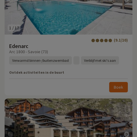
1
/
17
(9.1/10)
Edenarc
Arc 1800 - Savoie (73)
Verwarmd binnen-/buitenzwembad
Verblijf met ski's aan
Ontdek activiteiten in de buurt
Boek