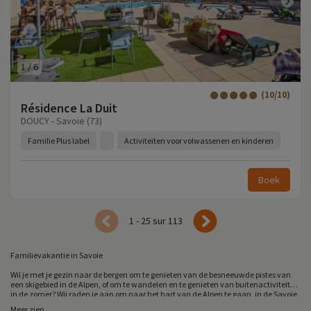
1
/
6
(10/10)
Résidence La Duit
DOUCY - Savoie (73)
Familie Plus label
Activiteiten voor volwassenen en kinderen
Boek
1 - 25 sur 113
Familievakantie in Savoie
Wil je met je gezin naar de bergen om te genieten van de besneeuwde pistes van
een skigebied in de Alpen, of om te wandelen en te genieten van buitenactiviteiten
in de zomer? Wij raden je aan om naar het hart van de Alpen te gaan, in de Savoie.
Savoie is de thuisbasis van de grootste skigebieden in de Alpen. Van charmante
Meer zien