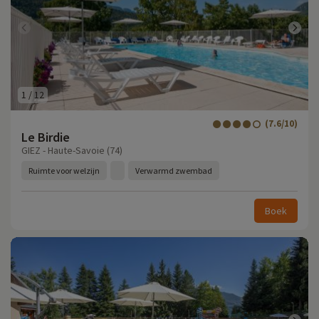
1
/
12
(7.6/10)
Le Birdie
GIEZ - Haute-Savoie (74)
Ruimte voor welzijn
Verwarmd zwembad
Boek