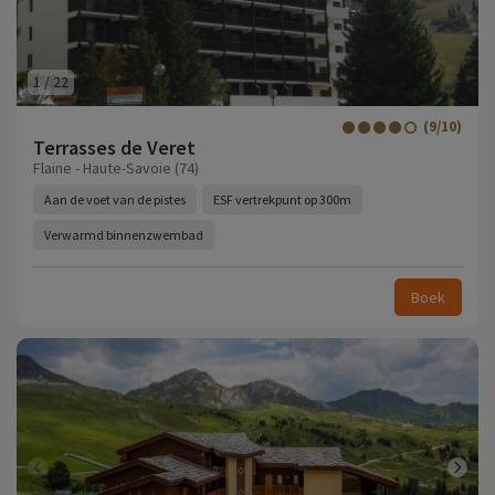
1
/
22
(9/10)
Terrasses de Veret
Flaine - Haute-Savoie (74)
Aan de voet van de pistes
ESF vertrekpunt op 300m
Verwarmd binnenzwembad
Boek