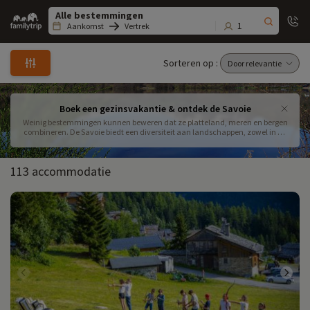
Family
trip
1
Aankomst
Vertrek
Sorteren op :
Boek een gezinsvakantie & ontdek de Savoie
Weinig bestemmingen kunnen beweren dat ze platteland, meren en bergen
combineren. De Savoie biedt een diversiteit aan landschappen, zowel in de
zomer als in de winter. In onze catalogus vind je 125 verblijfsmogelijkheden
om je deze ideale bestemming voor een gezinsvakantie in de Alpen te laten
ontdekken!
113 accommodatie