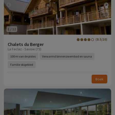
1
/
12
(8.5/10)
Chalets du Berger
La Feclaz - Savoie (73)
100 m van de pistes
Verwarmd binnenzwembad en sauna
Familie skigebied
Boek