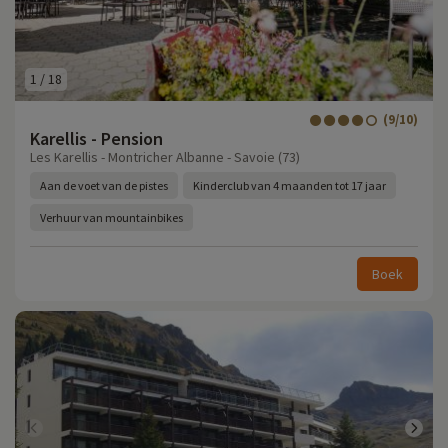
1
/
18
(9/10)
Karellis - Pension
Les Karellis - Montricher Albanne - Savoie (73)
Aan de voet van de pistes
Kinderclub van 4 maanden tot 17 jaar
Verhuur van mountainbikes
Boek