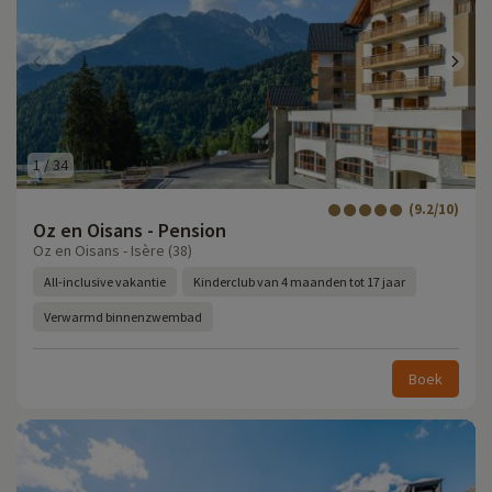
1
/
34
(9.2/10)
Oz en Oisans - Pension
Oz en Oisans - Isère (38)
All-inclusive vakantie
Kinderclub van 4 maanden tot 17 jaar
Verwarmd binnenzwembad
Boek