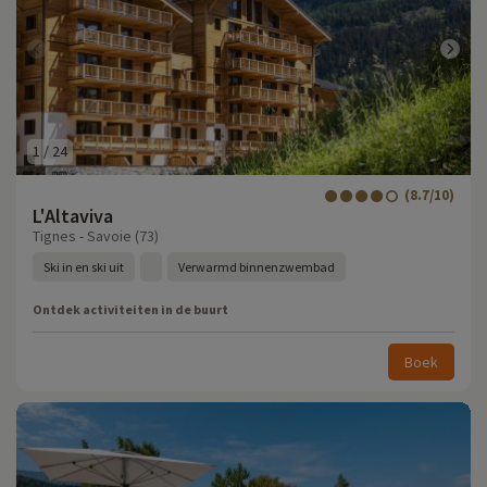
1
/
24
(8.7/10)
L'Altaviva
Tignes - Savoie (73)
Ski in en ski uit
Verwarmd binnenzwembad
Ontdek activiteiten in de buurt
Boek