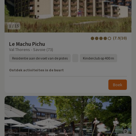
1
/
15
(7.9/10)
Le Machu Pichu
Val Thorens - Savoie (73)
Residentie aan de voet van de pistes
Kinderclub op 400 m
Ontdek activiteiten in de buurt
Boek