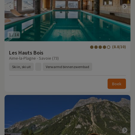
1
/
14
(8.8/10)
Les Hauts Bois
Aime-la-Plagne - Savoie (73)
Ski in, ski uit
Verwarmd binnenzwembad
Boek