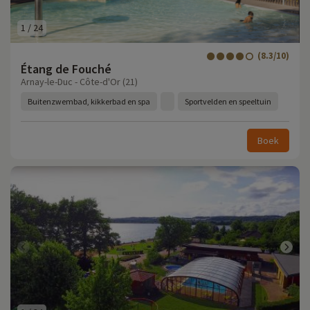
1
/
24
(8.3/10)
Étang de Fouché
Arnay-le-Duc - Côte-d'Or (21)
Buitenzwembad, kikkerbad en spa
Sportvelden en speeltuin
Boek