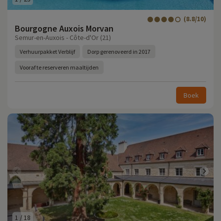
(8.8/10)
Bourgogne Auxois Morvan
Semur-en-Auxois - Côte-d'Or (21)
Verhuurpakket Verblijf
Dorp gerenoveerd in 2017
Vooraf te reserveren maaltijden
Boek
1
/
18