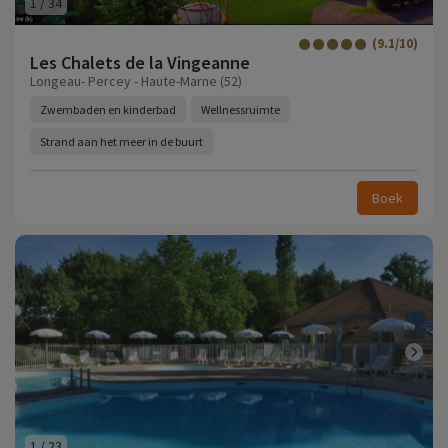
1
/
34
(9.1/10)
Les Chalets de la Vingeanne
Longeau- Percey - Haute-Marne (52)
Zwembaden en kinderbad
Wellnessruimte
Strand aan het meer in de buurt
Boek
1
/
23