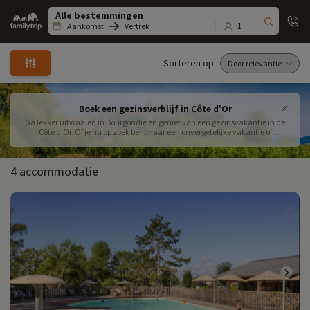
Family
trip
1
Aankomst
Vertrek
Sorteren op :
Boek een gezinsverblijf in Côte d'Or
Ga lekker uitwaaien in Bourgondië en geniet van een gezinsvakantie in de
Côte d'Or. Of je nu op zoek bent naar een onvergetelijke vakantie of
weekendje weg, Familytrip heeft de beste accommodaties voor je
geselecteerd.
4 accommodatie