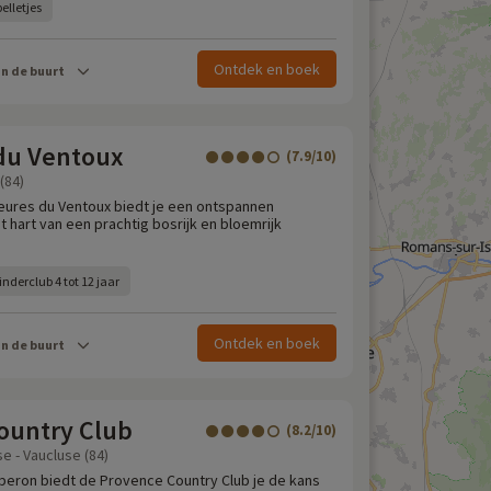
elletjes
Ontdek en boek
in de buurt
du Ventoux
(7.9/10)
(84)
ures du Ventoux biedt je een ontspannen
t hart van een prachtig bosrijk en bloemrijk
inderclub 4 tot 12 jaar
Ontdek en boek
in de buurt
ountry Club
(8.2/10)
 - Vaucluse (84)
Luberon biedt de Provence Country Club je de kans