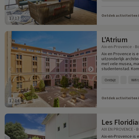
Ontdek activiteiten 
1
/
17
L'Atrium
Aix-en-Provence - B
Aix en Provence is 
uitzonderlijk archit
met vele musea, ma
studentenstad. Kom
Ontbijt
Wifi
Ontdek activiteiten 
1
/
14
Les Floridi
AIX EN PROVENCE - 
Aix-en-Provence is 