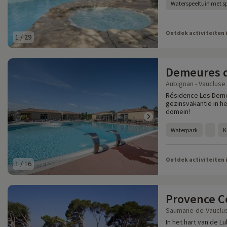
Waterspeeltuin met sp
Ontdek activiteiten 
1
/
29
Demeures 
Aubignan - Vaucluse 
Résidence Les Deme
gezinsvakantie in he
domein!
Waterpark
K
Ontdek activiteiten 
1
/
16
Provence C
Saumane-de-Vaucluse
In het hart van de 