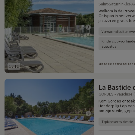
Saint-Saturnin-lès-A
Welkom in de Proven
Ontspan in het ver
jacuzzi en gratis to
Verwarmd buitenzw
Kinderclub voor kindere
augustus
Ontdek activiteiten 
1
/
12
La Bastide
GORDES - Vaucluse (
Kom Gordes ontdekk
Het dorp ligt op een
om zijn steile, gepl
Topklasse residentie