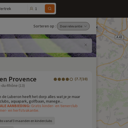
1
Vertrek
Sorteren op :
 en Provence
(7.7/10)
-du-Rhône (13)
n de Luberon heeft het dorp alles wat je je maar
clubs, aquapark, golfbaan, manege...
IALE AANBIEDING:
Gratis kinder- en tienerclub
mer- en herfstvakantie.
bs vanaf 3 maanden en kinderclubs