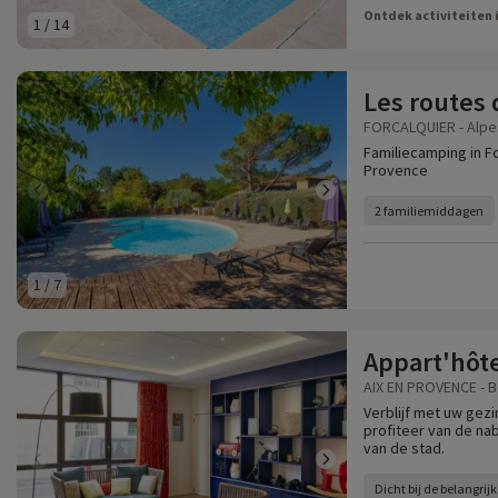
Ontdek activiteiten 
1
/
14
Les routes
FORCALQUIER - Alpe
Familiecamping in Fo
Provence
2 familiemiddagen
1
/
7
Appart'hôt
AIX EN PROVENCE - 
Verblijf met uw gez
profiteer van de na
van de stad.
Dicht bij de belangrijk