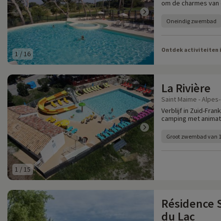
om de charmes van d
Oneindig zwembad
Ontdek activiteiten 
1
/
16
La Rivière
Saint Maime - Alpes
Verblijf in Zuid-Fra
camping met animati
Groot zwembad van 
1
/
15
Résidence S
du Lac