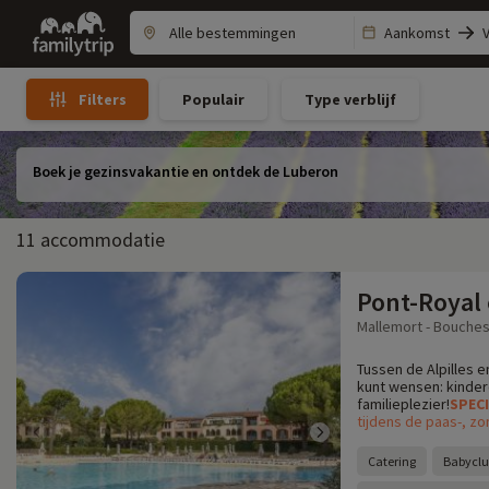
Family
Aankomst
trip
Populair
Type verblijf
Filters
Boek je gezinsvakantie en ontdek de Luberon
11 accommodatie
Pont-Royal
Mallemort - Bouches
Tussen de Alpilles e
kunt wensen: kinder
familieplezier!
SPEC
tijdens de paas-, zo
Catering
Babyclu