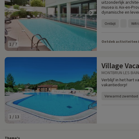
uitzonderlijk archit
musea is Aix-en-Pro
dynamische en leve
Ontbijt
Wifi
Ontdek activiteiten 
1
/
7
Village Vac
MONTBRUN LES BAINS
Verblijf in het hart
vakantiedorp!
Verwarmd zwembad
1
/
13
Thema's