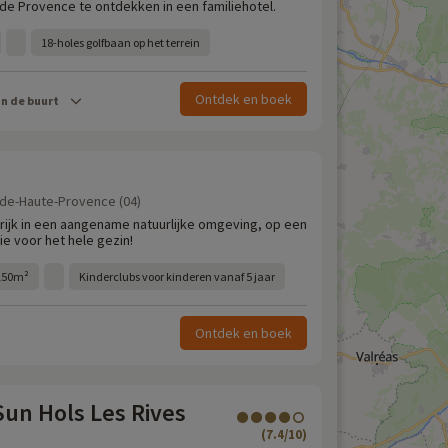
e Provence te ontdekken in een familiehotel.
18-holes golfbaan op het terrein
Ontdek en boek
in de buurt
-de-Haute-Provence (04)
nkrijk in een aangename natuurlijke omgeving, op een
e voor het hele gezin!
150m²
Kinderclubs voor kinderen vanaf 5 jaar
Ontdek en boek
un Hols Les Rives
(7.4/10)