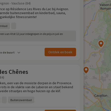
vignon - Vaucluse (84)
ce op Résidence Les Rives du Lac bij Avignon.
warmde buitenzwembad en kinderbad, sauna,
egankelijke fitnessruimte!
embad
n van 4 tot 12 jaar inbegrepen in de prijs in juli en
Ontdek en boek
in de buurt
 des Chênes
84)
en, een van de mooiste dorpen in de Provence.
 rots in de vlakte van de Luberon en staat bekend
aveide straatjes en hoge huizen op de klif.
Buitenzwembad