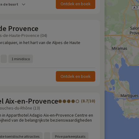
Ontdek en boek
in de buurt
 de Provence
s-de-Haute-Provence (04)
rcalquier, in het hart van de Alpes de Haute
1 minidisco
Ontdek en boek
el Aix-en-Provence
(8.7/10)
Bouches-du-Rhône (13)
in in Apparthotel Adagio Aix-en-Provence Centre en
bijheid van de belangrijkste bezienswaardigheden
ste toeristische attracties
Prive parkeerplaats