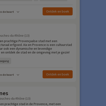
Ontdek en boek
in de buurt
ouches-du-Rhône (13)
een prachtige Provençaalse stad met een
ecturaal erfgoed. Aix en Provence is een cultuurstad
ar ook een dynamische en levendige
 en ontdek de stad en de omgeving met je gezin!
 toegang
Ontdek en boek
in de buurt
anes
Bouches-du-Rhône (13)
een prachtige stad in de Provence, met een