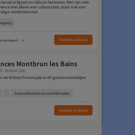
ecturaal erfgoed en talloze fonteinen. Met zijn vele
vence niet alleen een cultuurstad, maar ook een
ndige studentenstad.
 toegang
Ontdek en boek
in de buurt
ances Montbrun les Bains
 - Drôme (26)
 van de Drôme Provençale in dit gezinsvriendelijke
Groene Sleutel en Accueil Vélo labels
Ontdek en boek