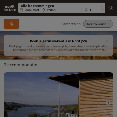
Family
trip
1
Aankomst
Vertrek
Sorteren op :
Boek je gezinsvakantie in Nord (59)
Boek je gezinsvakantie in Noord-Frankrijk bij Familytrip. Familytrip biedt je
bestemmingen die geschikt zijn voor een vakantie met kinderen met
activiteiten die je naar wens kunt toevoegen. Het noorden is gemakkelijk,
het ligt in het noorden en het is erg mooi!
2 accommodatie