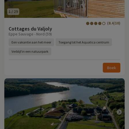
1
/
29
(8.4/10)
Cottages du Valjoly
Eppe Sauvage - Nord (59)
Een vakantie aan het meer
Toegang tot het Aquatica centrum
Verblijf in een natuurpark
Boek