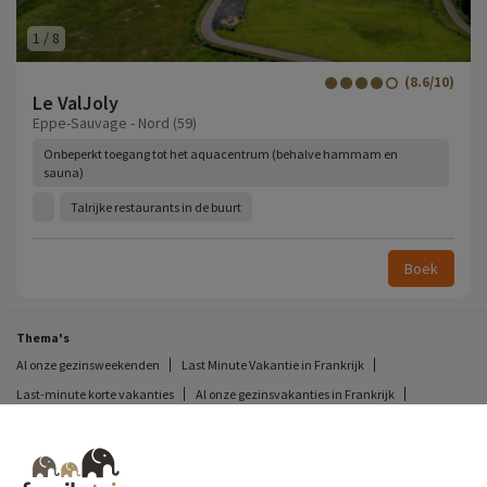
1
/
8
(8.6/10)
Le ValJoly
Eppe-Sauvage - Nord (59)
Onbeperkt toegang tot het aquacentrum (behalve hammam en
sauna)
Talrijke restaurants in de buurt
Boek
Thema's
Al onze gezinsweekenden
Last Minute Vakantie in Frankrijk
Last-minute korte vakanties
Al onze gezinsvakanties in Frankrijk
Ongewone korte vakantie
Kampeervakantie in Frankrijk
Bestemmingen
Skivakantie in Frankrijk