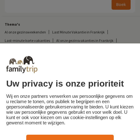
Boek
Thema's
Al onze gezinsweekenden
Last Minute Vakantie in Frankrijk
Last-minute korte vakanties
Al onze gezinsvakanties in Frankrijk
Ongewone korte vakantie
Kampeervakantie in Frankrijk
Bestemmingen
Skivakantie in Frankrijk
Familievakantie in Argelès sur Mer (66)
Uw privacy is onze prioriteit
Familytrip
© 2026 Familytrip
Wie zijn wij?
Algemene voorwaarden en privacybeleid
Wij en onze partners verwerken uw persoonlijke gegevens om
u reclame te tonen, ons publiek te begrijpen en een
Wat de pers over ons te zeggen heeft
Partners
FAQ
Blog
Kaart
gepersonaliseerde gebruikerservaring te bieden. U kunt kiezen
wie uw persoonlijke gegevens gebruikt en voor welk doel. U
kunt er ook voor kiezen om uw cookie-instellingen op elk
Beveiligde betaling
Réalisé par Sooyoos
gewenst moment te wijzigen.
Bel ons op