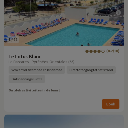
1
/
11
(8.2/10)
Le Lotus Blanc
Le Barcares - Pyrénées-Orientales (66)
Verwarmd zwembad en kinderbad
Directe toegang tot het strand
Ontspanningsruimte
Ontdek activiteiten in de buurt
Boek