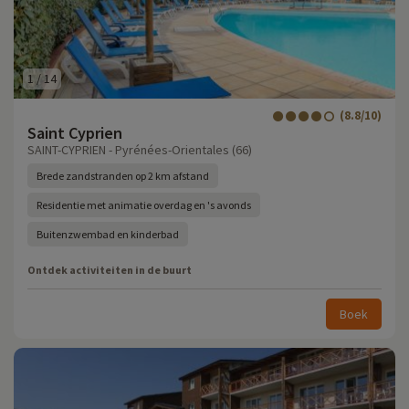
1
/
14
(8.8/10)
Saint Cyprien
SAINT-CYPRIEN - Pyrénées-Orientales (66)
Brede zandstranden op 2 km afstand
Residentie met animatie overdag en 's avonds
Buitenzwembad en kinderbad
Ontdek activiteiten in de buurt
Boek