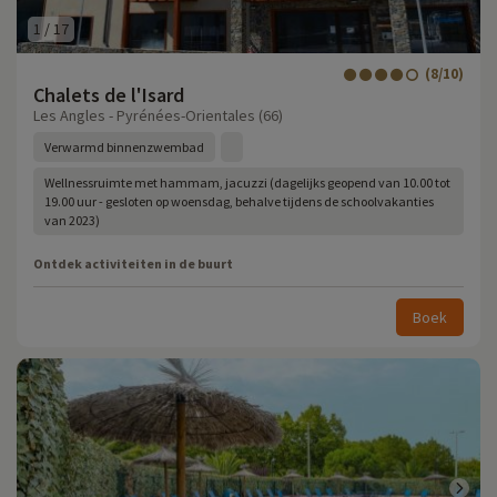
1
/
17
(8/10)
Chalets de l'Isard
Les Angles - Pyrénées-Orientales (66)
Verwarmd binnenzwembad
Wellnessruimte met hammam, jacuzzi (dagelijks geopend van 10.00 tot
19.00 uur - gesloten op woensdag, behalve tijdens de schoolvakanties
van 2023)
Ontdek activiteiten in de buurt
Boek