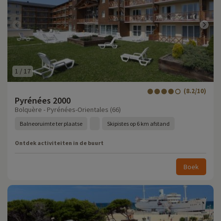
1
/
17
(8.2/10)
Pyrénées 2000
Bolquère - Pyrénées-Orientales (66)
Balneoruimte ter plaatse
Skipistes op 6 km afstand
Ontdek activiteiten in de buurt
Boek