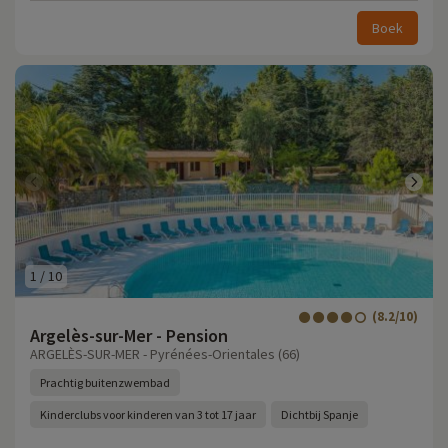
Boek
1
/
10
(8.2/10)
Argelès-sur-Mer - Pension
ARGELÈS-SUR-MER - Pyrénées-Orientales (66)
Prachtig buitenzwembad
Kinderclubs voor kinderen van 3 tot 17 jaar
Dichtbij Spanje