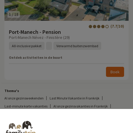
1
/
18
(7.7/10)
Port-Manech - Pension
Port-Manech Névez - Finistère (29)
All-inclusive pakket
Verwarmd buitenzwembad
Ontdek activiteiten in de buurt
Boek
Thema's
Al onze gezinsweekenden
Last Minute Vakantie in Frankrijk
Last-minute korte vakanties
Al onze gezinsvakanties in Frankrijk
Ongewone korte vakantie
Kampeervakantie in Frankrijk
Bestemmingen
Skivakantie in Frankrijk