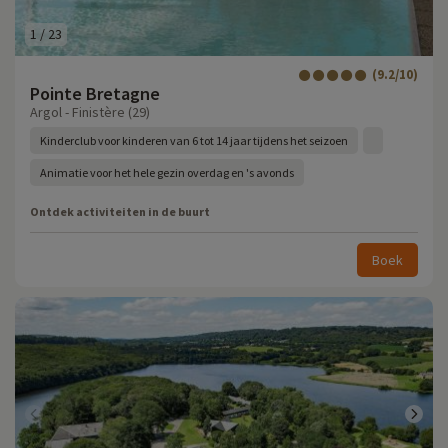
1
/
23
(9.2/10)
Pointe Bretagne
Argol - Finistère (29)
Kinderclub voor kinderen van 6 tot 14 jaar tijdens het seizoen
Animatie voor het hele gezin overdag en 's avonds
Ontdek activiteiten in de buurt
Boek