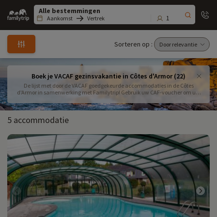
Family
trip
1
Aankomst
Vertrek
Sorteren op :
Boek je VACAF gezinsvakantie in Côtes d'Armor (22)
De lijst met door de VACAF goedgekeurde accommodaties in de Côtes
d'Armor in samenwerking met Familytrip! Gebruik uw CAF-voucher om uw
volgende gezinsvakantie te boeken en ontdek de schatten van Bretagne.
5 accommodatie