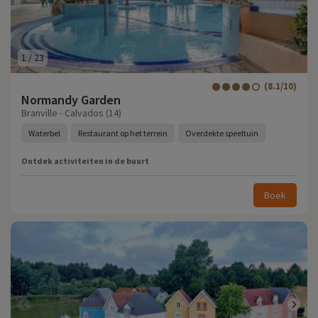
1
/
23
(8.1/10)
Normandy Garden
Branville - Calvados (14)
Waterbel
Restaurant op het terrein
Overdekte speeltuin
Ontdek activiteiten in de buurt
Boek