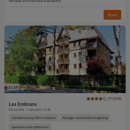
Ontdek activiteiten in de buurt
Boek
1
/
10
(7.5/10)
Les Embruns
Deauville - Calvados (14)
Zandstrand op 250 m afstand
Rustige, residentiële omgeving
Speeltuin met tafeltennis