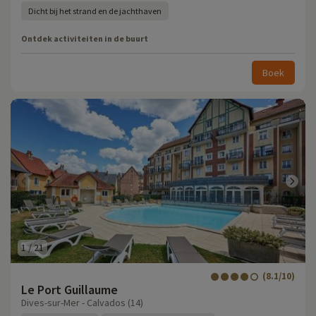
Dicht bij het strand en de jachthaven
Ontdek activiteiten in de buurt
Boek
1
/
21
(8.1/10)
Le Port Guillaume
Dives-sur-Mer - Calvados (14)