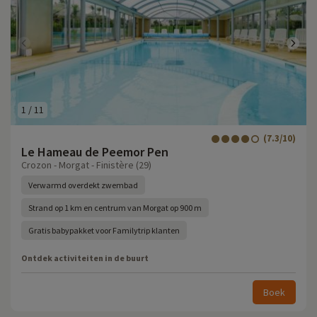
1
/
11
(7.3/10)
Le Hameau de Peemor Pen
Crozon - Morgat - Finistère (29)
Verwarmd overdekt zwembad
Strand op 1 km en centrum van Morgat op 900 m
Gratis babypakket voor Familytrip klanten
Ontdek activiteiten in de buurt
Boek