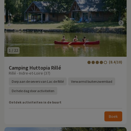
1
/
22
(8.4/10)
Camping Huttopia Rillé
Rillé - Indre-et-Loire (37)
Dorp aan de oevers van Lac de Rillé
Verwarmd buitenzwembad
De hele dag door activiteiten
Ontdek activiteiten in de buurt
Boek