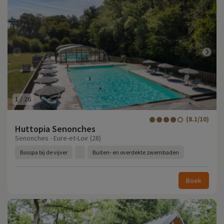
1
/
26
(8.1/10)
Huttopia Senonches
Senonches - Eure-et-Loir (28)
Bosspa bij de vijver
Buiten- en overdekte zwembaden
Boek