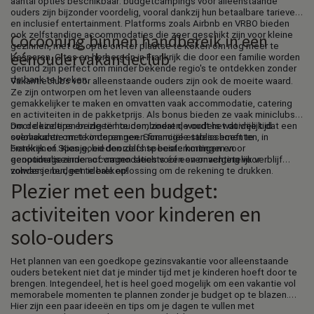
aantal opties beschikbaar: budgetcampings voor alleenstaande
ouders zijn bijzonder voordelig, vooral dankzij hun betaalbare tarieven
en inclusief entertainment. Platforms zoals Airbnb en VRBO bieden
ook zelfstandige accommodaties die zeer geschikt zijn voor kleine
Cocooning binnen handbereik in een
gezinnen, met de optie om ter plaatse te koken om nog meer te
éénoudervakantieclub
besparen. Gites en herbergen in Frankrijk die door een familie worden
gerund zijn perfect om minder bekende regio's te ontdekken zonder
de bank te breken.
Vakantieclubs voor alleenstaande ouders zijn ook de moeite waard.
Ze zijn ontworpen om het leven van alleenstaande ouders
gemakkelijker te maken en omvatten vaak accommodatie, catering
en activiteiten in de pakketprijs. Als bonus bieden ze vaak miniclubs
om de kinderen bezig te houden, zodat de ouders wat vrije tijd
Door deze tips en ideeën te combineren, wordt het duidelijk dat een
overhouden om te ontspannen. Sommige etablissementen, in
solovakantie met kinderen geen financiële stress hoeft te
Frankrijk of Spanje, bieden zelfs speciale kortingen voor
betekenen. Kies goed doordachte bestemmingen en
eenoudergezinnen of vragen slechts één overnachting voor
geoptimaliseerde accommodaties voor een onvergetelijk verblijf
volwassenen, een ideale oplossing om de rekening te drukken.
zonder je budget te breken!
Plezier met een budget:
activiteiten voor kinderen en
solo-ouders
Het plannen van een goedkope gezinsvakantie voor alleenstaande
ouders betekent niet dat je minder tijd met je kinderen hoeft door te
brengen. Integendeel, het is heel goed mogelijk om een vakantie vol
memorabele momenten te plannen zonder je budget op te blazen.
Hier zijn een paar ideeën en tips om je dagen te vullen met