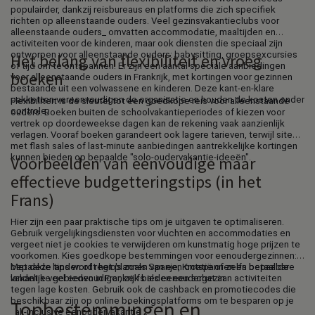
populairder, dankzij reisbureaus en platforms die zich specifiek
richten op alleenstaande ouders. Veel gezinsvakantieclubs voor
alleenstaande ouders_ omvatten accommodatie, maaltijden en
activiteiten voor de kinderen, maar ook diensten die speciaal zijn
ontworpen voor alleenstaande ouders: babysitting, groepsexcursies
Het belang van flexibiliteit en vroeg
of tijd om te ontspannen. Er zijn een aantal speciale aanbiedingen
boeken
voor alleenstaande ouders in Frankrijk, met kortingen voor gezinnen
bestaande uit een volwassene en kinderen. Deze kant-en-klare
pakketten vereenvoudigen de organisatie en houden de kosten onder
Flexibiliteit is de sleutel tot een goedkope reis voor alleenstaande
controle.
ouders. Boeken buiten de schoolvakantieperiodes of kiezen voor
vertrek op doordeweekse dagen kan de rekening vaak aanzienlijk
verlagen. Vooraf boeken garandeert ook lagere tarieven, terwijl sites
met flash sales of last-minute aanbiedingen aantrekkelijke kortingen
kunnen bieden op bepaalde "solo-oudervakantie-ideeën".
Voorbeelden van eenvoudige maar
effectieve budgetteringstips (in het
Frans)
Hier zijn een paar praktische tips om je uitgaven te optimaliseren.
Gebruik vergelijkingsdiensten voor vluchten en accommodaties en
vergeet niet je cookies te verwijderen om kunstmatig hoge prijzen te
voorkomen. Kies goedkope bestemmingen voor eenoudergezinnen:
bepaalde landen of regio's zoals Spanje, Kroatië of zelfs bepaalde
Met deze tips wordt het plannen van een ontspannen en betaalbare
landelijke gebieden in Frankrijk bieden een schat aan activiteiten
vakantie veel eenvoudiger, zelfs als eenoudergezin.
tegen lage kosten. Gebruik ook de cashback en promotiecodes die
beschikbaar zijn op online boekingsplatforms om te besparen op je
Topbestemmingen en
_all-inclusive eenoudervakantie_.