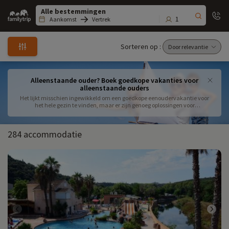
Family
trip
1
Aankomst
Vertrek
Sorteren op :
Alleenstaande ouder? Boek goedkope vakanties voor
alleenstaande ouders
Het lijkt misschien ingewikkeld om een goedkope eenoudervakantie voor
het hele gezin te vinden, maar er zijn genoeg oplossingen voor
alleenstaande ouders. Van all-inclusive vakanties voor alleenstaande
ouders tot budgetcampings voor alleenstaande ouders en goedkope
accommodaties voor alleenstaande ouders, er zijn verschillende opties om
284 accommodatie
je budget in de hand te houden terwijl je er echt even tussenuit gaat met je
kinderen. Sommige budgetbestemmingen voor eenoudergezinnen in
Frankrijk en Europa bieden aantrekkelijke prijzen en speciale aanbiedingen
voor eenoudergezinnen in Frankrijk, ideaal om er even tussenuit te gaan
zonder de bank te breken. Ter plaatse garanderen clubs voor
eenoudergezinnen en activiteiten voor kinderen met een alleenstaande
ouder een levendige vakantie die in balans is tussen ontspanning en
ontdekking. Voor een goedkope vakantie voor alleenstaande ouders maken
minder transportkosten en een betaalbare accommodatie het verschil. Of
het nu gaat om een weekendje weg of een langere solovakantie met
kinderen, kies gewoon uit deze vele ideeën voor een solo-oudervakantie om
onvergetelijke herinneringen te creëren zonder je budget op te blazen.