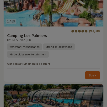
1
/
19
(9.4/10)
Camping Les Palmiers
HYERES - Var (83)
Waterpark met glijbanen
Strand op loopafstand
Kinderclubs en entertainment
Ontdek activiteiten in de buurt
Boek