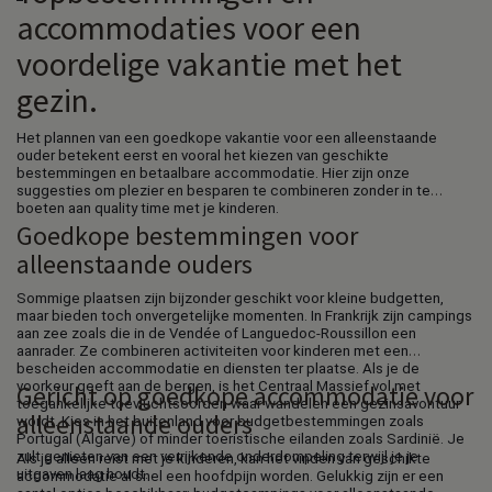
accommodaties voor een
voordelige vakantie met het
gezin.
Het plannen van een goedkope vakantie voor een alleenstaande
ouder betekent eerst en vooral het kiezen van geschikte
bestemmingen en betaalbare accommodatie. Hier zijn onze
suggesties om plezier en besparen te combineren zonder in te
boeten aan quality time met je kinderen.
Goedkope bestemmingen voor
alleenstaande ouders
Sommige plaatsen zijn bijzonder geschikt voor kleine budgetten,
maar bieden toch onvergetelijke momenten. In Frankrijk zijn campings
aan zee zoals die in de Vendée of Languedoc-Roussillon een
aanrader. Ze combineren activiteiten voor kinderen met een
bescheiden accommodatie en diensten ter plaatse. Als je de
voorkeur geeft aan de bergen, is het Centraal Massief vol met
Gericht op goedkope accommodatie voor
toegankelijke toevluchtsoorden waar wandelen een gezinsavontuur
alleenstaande ouders
wordt. Kies in het buitenland voor budgetbestemmingen zoals
Portugal (Algarve) of minder toeristische eilanden zoals Sardinië. Je
zult genieten van een verrijkende onderdompeling terwijl je je
Als je alleen reist met je kinderen, kan het vinden van geschikte
uitgaven laag houdt.
accommodatie al snel een hoofdpijn worden. Gelukkig zijn er een