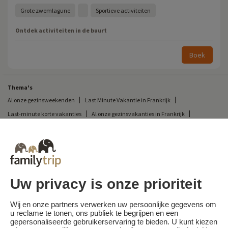
Grote zwemlagune
Sportieve activiteiten
Ontdek activiteiten in de buurt
Boek
Thema's
Al onze gezinsweekenden
Last Minute Vakantie in Frankrijk
Last-minute korte vakanties
Al onze gezinsvakanties in Frankrijk
Ongewone korte vakantie
Kampeervakantie in Frankrijk
Bestemmingen
Skivakantie in Frankrijk
Uw privacy is onze prioriteit
Familytrip
© 2026 Familytrip
Wie zijn wij?
Algemene voorwaarden en privacybeleid
Wij en onze partners verwerken uw persoonlijke gegevens om
u reclame te tonen, ons publiek te begrijpen en een
Wat de pers over ons te zeggen heeft
Partners
FAQ
Blog
Kaart
gepersonaliseerde gebruikerservaring te bieden. U kunt kiezen