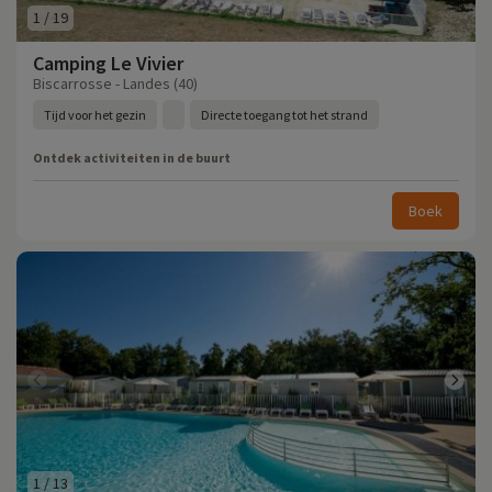
1
/
19
Camping Le Vivier
Biscarrosse - Landes (40)
Tijd voor het gezin
Directe toegang tot het strand
Ontdek activiteiten in de buurt
Boek
1
/
13