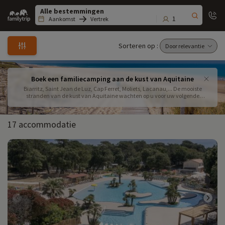
Family
trip
1
Aankomst
Vertrek
Sorteren op :
Boek een familiecamping aan de kust van Aquitaine
Biarritz, Saint Jean de Luz, Cap Ferret, Moliets, Lacanau,... De mooiste
stranden van de kust van Aquitaine wachten op u voor uw volgende
gezinsvakantie aan zee. Boek uw verblijf op een van de door Familytrip
geselecteerde campings voor een geslaagde gezinsvakantie
17 accommodatie