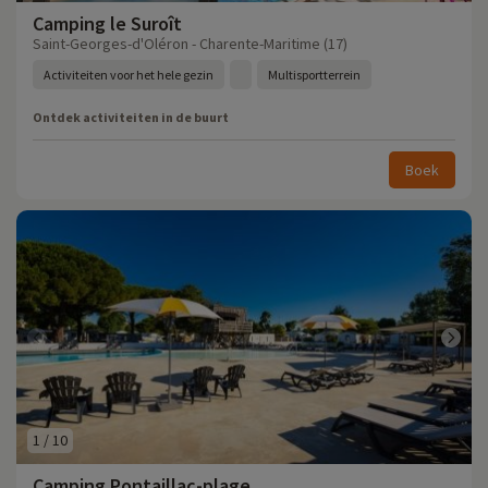
Camping le Suroît
Saint-Georges-d'Oléron - Charente-Maritime (17)
Activiteiten voor het hele gezin
Multisportterrein
Ontdek activiteiten in de buurt
Boek
1
/
10
Camping Pontaillac-plage