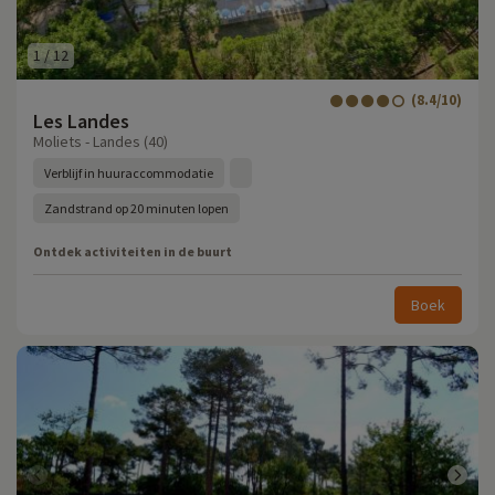
1
/
12
(8.4/10)
Les Landes
Moliets - Landes (40)
Verblijf in huuraccommodatie
Zandstrand op 20 minuten lopen
Ontdek activiteiten in de buurt
Boek