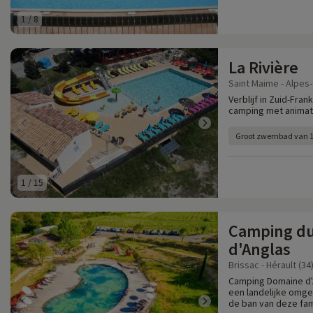
1
/
8
La Rivière
Saint Maime - Alpes
Verblijf in Zuid-Fra
camping met animati
Groot zwembad van 
1
/
15
Camping d
d'Anglas
Brissac - Hérault (34
Camping Domaine d'A
een landelijke omgev
de ban van deze fam