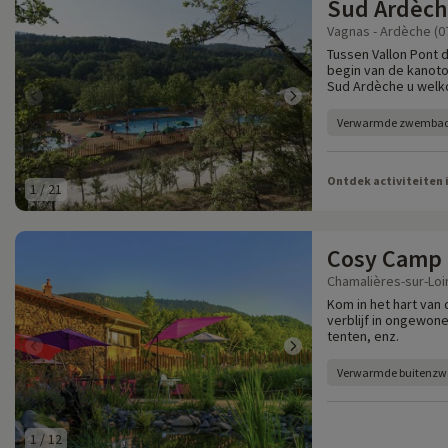
Sud Ardèc
Vagnas - Ardèche (0
Tussen Vallon Pont 
begin van de kanoto
Sud Ardèche u welko
Verwarmde zwemba
Ontdek activiteiten 
1
/
21
Cosy Camp
Chamalières-sur-Loir
Kom in het hart van
verblijf in ongewo
tenten, enz.
Verwarmde buitenz
1
/
12