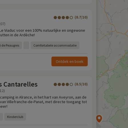
(8.7/10)
(07)
 Le Viaduc voor een 100% natuurlijke en ongewone
hutten in de Ardèche!
i de Peaugres
Comfortabele accommodatie
Ontdek en boek
 Cantarelles
(8.5/10)
12)
camping in Alrance, in het hart van Aveyron, aan de
van Villefranche-de-Panat, met directe toegang tot
meer!
Kinderclub