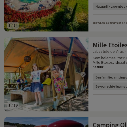
Natuurlijk zwembad en
Ontdek activiteiten 
1
/
14
Mille Etoile
Labastide de Virac -
Kom helemaal tot r
Mille Etoiles, ideaa
natuur.
Een familiecamping o
Bevoorrechte ligging 
1
/
19
Camping Ol