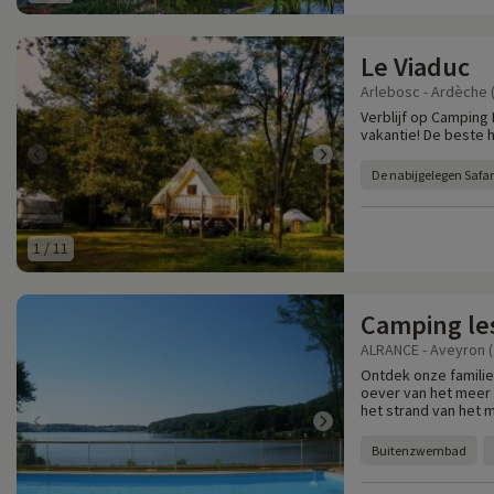
Le Viaduc
Arlebosc - Ardèche 
Verblijf op Camping
vakantie! De beste 
De nabijgelegen Safar
1
/
11
Camping les
ALRANCE - Aveyron (
Ontdek onze familie
oever van het meer 
het strand van het 
Buitenzwembad