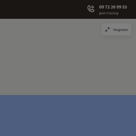
09 72 26 99 33
geen toeslag
Vergroten