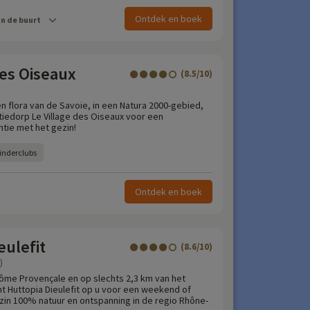
Ontdek en boek
in de buurt
des Oiseaux
(8.5/10)
n flora van de Savoie, in een Natura 2000-gebied,
tiedorp Le Village des Oiseaux voor een
ntie met het gezin!
inderclubs
Ontdek en boek
eulefit
(8.6/10)
)
Drôme Provençale en op slechts 2,3 km van het
 Huttopia Dieulefit op u voor een weekend of
zin 100% natuur en ontspanning in de regio Rhône-