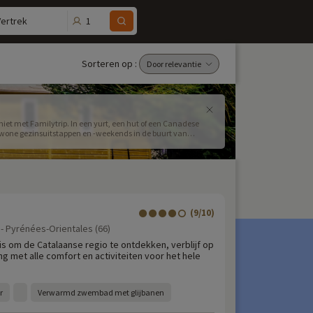
1
Vertrek
Sorteren op :
iet met Familytrip. In een yurt, een hut of een Canadese
ngewone gezinsuitstappen en -weekends in de buurt van
(9/10)
 - Pyrénées-Orientales (66)
is om de Catalaanse regio te ontdekken, verblijf op
g met alle comfort en activiteiten voor het hele
r
Verwarmd zwembad met glijbanen