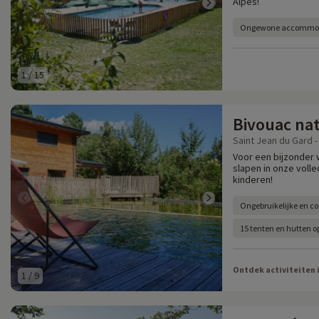
Alpes!
Ongewone accommo
1
/
15
Bivouac na
Saint Jean du Gard -
Voor een bijzonder 
slapen in onze volle
kinderen!
Ongebruikelijke en 
15 tenten en hutten o
Ontdek activiteiten 
1
/
9