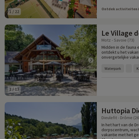
Ontdek activiteiten 
1
/
22
Le Village 
Motz - Savoie (73)
Midden in de fauna e
ontdekt u het vakan
onvergetelijke vaka
Waterpark
K
1
/
13
Huttopia Di
Dieulefit - Drôme (26
In het hart van de 
dorpscentrum, wacht
vakantie met het ge