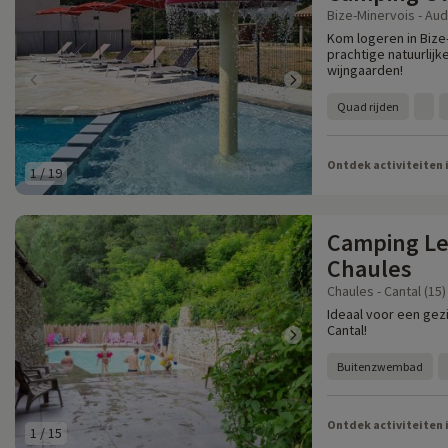
Bize-Minervois - Aud
Kom logeren in Bize
prachtige natuurlij
wijngaarden!
Quad rijden
Ontdek activiteiten 
1
/
19
Camping Le
Chaules
Chaules - Cantal (15)
Ideaal voor een gez
Cantal!
Buitenzwembad
Ontdek activiteiten 
1
/
15