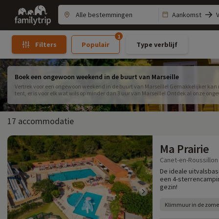
Family
Aankomst
trip
1
Populair
Type verblijf
Filters
Boek een ongewoon weekend in de buurt van Marseille
Vertrek voor een ongewoon weekend in de buurt van Marseille! Gemakkelijker kan n
tent, er is voor elk wat wils op minder dan 3 uur van Marseille! Ontdek al onze o
Marseille.
17 accommodatie
Ma Prairie
Canet-en-Roussillon
De ideale uitvalsbas
een 4-sterrencampin
gezin!
Klimmuur in de zome