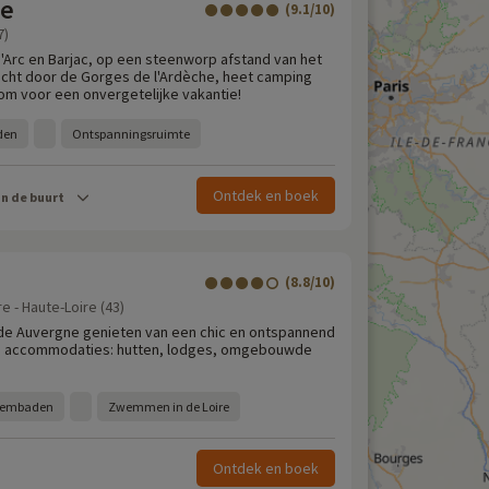
he
(9.1/10)
7)
d'Arc en Barjac, op een steenworp afstand van het
cht door de Gorges de l'Ardèche, heet camping
m voor een onvergetelijke vakantie!
den
Ontspanningsruimte
Ontdek en boek
in de buurt
(8.8/10)
e - Haute-Loire (43)
 de Auvergne genieten van een chic en ontspannend
ne accommodaties: hutten, lodges, omgebouwde
wembaden
Zwemmen in de Loire
Ontdek en boek