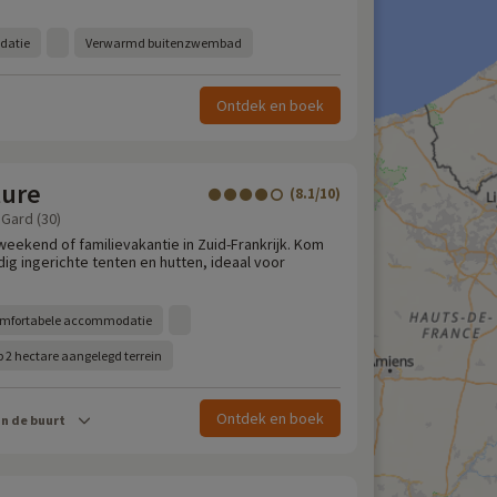
datie
Verwarmd buitenzwembad
Ontdek en boek
ture
(8.1/10)
 Gard (30)
weekend of familievakantie in Zuid-Frankrijk. Kom
dig ingerichte tenten en hutten, ideaal voor
comfortabele accommodatie
p 2 hectare aangelegd terrein
Ontdek en boek
in de buurt