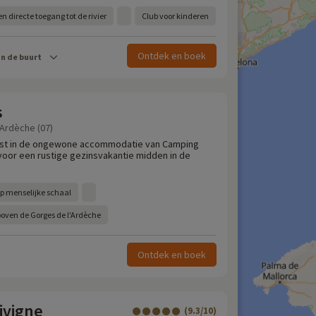
 directe toegang tot de rivier
Club voor kinderen
Ontdek en boek
in de buurt
s
 Ardèche (07)
ust in de ongewone accommodatie van Camping
l voor een rustige gezinsvakantie midden in de
p menselijke schaal
boven de Gorges de l'Ardèche
Ontdek en boek
ivigne
(9.3/10)