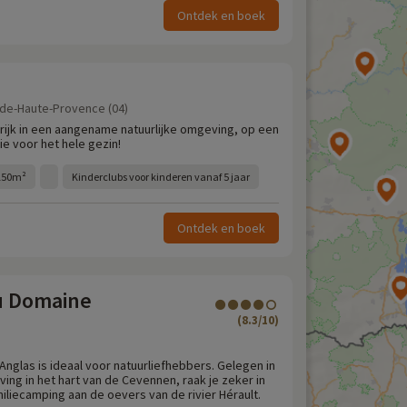
Ontdek en boek
-de-Haute-Provence (04)
nkrijk in een aangename natuurlijke omgeving, op een
e voor het hele gezin!
150m²
Kinderclubs voor kinderen vanaf 5 jaar
Ontdek en boek
u Domaine
(8.3/10)
)
nglas is ideaal voor natuurliefhebbers. Gelegen in
ing in het hart van de Cevennen, raak je zeker in
iliecamping aan de oevers van de rivier Hérault.