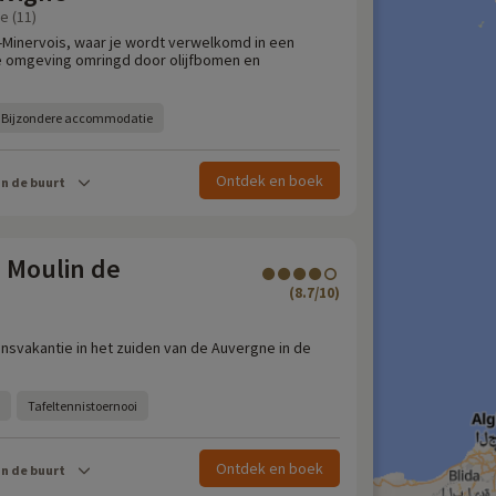
e (11)
-Minervois, waar je wordt verwelkomd in een
ke omgeving omringd door olijfbomen en
Bijzondere accommodatie
Ontdek en boek
in de buurt
 Moulin de
(8.7/10)
insvakantie in het zuiden van de Auvergne in de
Tafeltennistoernooi
Ontdek en boek
in de buurt