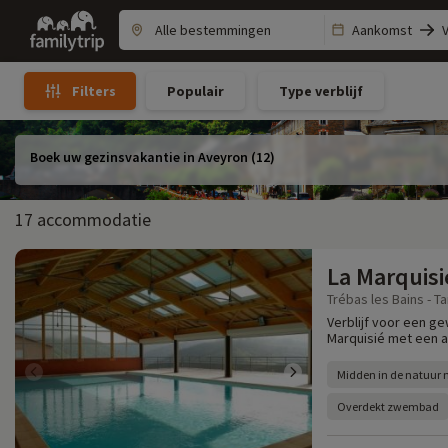
Family
Aankomst
trip
Populair
Type verblijf
Filters
Boek uw gezinsvakantie in Aveyron (12)
17 accommodatie
La Marquisi
Trébas les Bains - Ta
Verblijf voor een ge
Marquisié met een a
Midden in de natuur
Overdekt zwembad