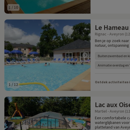
1
/
10
Le Hameau 
Rignac - Aveyron (12
Ben je op zoek naar 
natuur, ontspanning
Buitenzwembad en k
Animatie overdag en 
Ontdek activiteiten 
1
/
12
Lac aux Oi
Martiel - Aveyron (12
Een comfortabele 
waterglijbanen voor
platteland van Avey