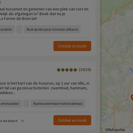
)
aal tussenuit en genieten van een plek van rust en
delijk als afgelegen is? Boek dan nu je
La Ferme de Bourran!
karakter
Rust op een paar minuten afstand
Ontdek en boek
(10/10)
or in het hart van de Aveyron, op 1 uur van Albi, in
et tal van gezinsactiviteiten: zwembad, hammam,
nbiken...
accommodatie
Buitenzwembad met kinderbad
Ontdek en boek
in de buurt