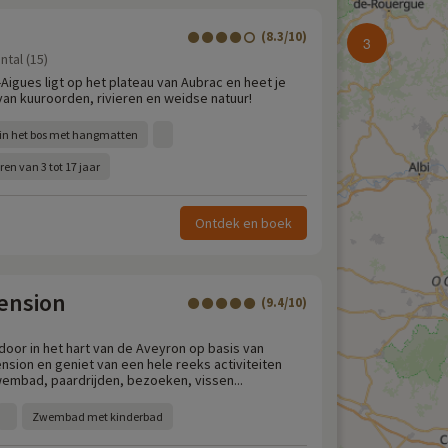
(8.3/10)
3
tal (15)
Aigues ligt op het plateau van Aubrac en heet je
van kuuroorden, rivieren en weidse natuur!
in het bos met hangmatten
en van 3 tot 17 jaar
Ontdek en boek
ension
(9.4/10)
door in het hart van de Aveyron op basis van
nsion en geniet van een hele reeks activiteiten
embad, paardrijden, bezoeken, vissen...
Zwembad met kinderbad