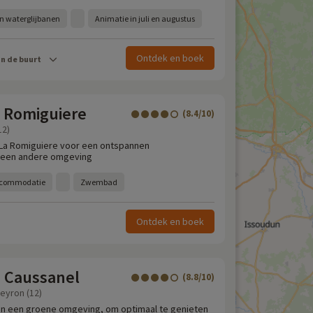
 waterglijbanen
Animatie in juli en augustus
Ontdek en boek
in de buurt
 Romiguiere
(8.4/10)
12)
 La Romiguiere voor een ontspannen
 een andere omgeving
accommodatie
Zwembad
Ontdek en boek
 Caussanel
(8.8/10)
eyron (12)
in een groene omgeving, om optimaal te genieten