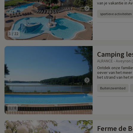
van je vakantie in 
sportieve activiteiten
1
/
22
Camping les
ALRANCE - Aveyron (
Ontdek onze familie
oever van het meer 
het strand van het 
Buitenzwembad
1
/
8
Ferme de B