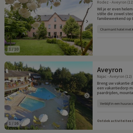
Rodez - Aveyron (12
Wil je er even helem
stilte die zowel ste
familieweekend op 
Charmant hotel met 
1
/
10
Aveyron
Najac - Aveyron (12)
Breng uw vakantie do
een vakantiedorp m
paardrijden, mountai
Verblijf in een huur
Ontdek activiteiten 
1
/
16