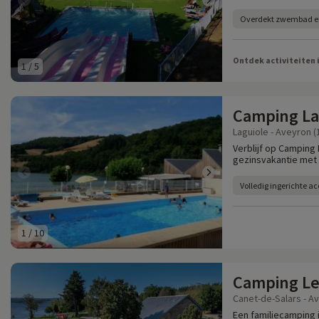
Overdekt zwembad en
Ontdek activiteiten 
1
/
5
Camping La
Laguiole - Aveyron (
Verblijf op Camping
gezinsvakantie met
Volledig ingerichte 
1
/
10
Camping Le
Canet-de-Salars - Av
Een familiecamping 