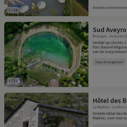
Ontdek activiteiten 
1
/
16
Sud Aveyro
Brusque - Aveyron (
Verblijf op slechts 
Parc Naturel Région
van de Aveyronnais!
Huur Arrangement
1
/
22
Hôtel des B
La Malène - Lozère (
Ontdek Hôtel des Ba
Malène, voor een ru