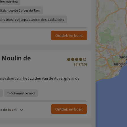
 de omgeving
zicht op de Gorges du Tarn
inderbedje bij te plaatsen in de slaapkamers
Ontdek en boek
 Moulin de
(8.7/10)
insvakantie in het zuiden van de Auvergne in de
Tafeltennistoernooi
Ontdek en boek
in de buurt