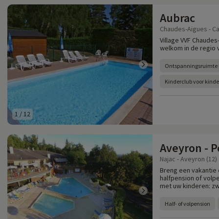
Aubrac
Chaudes-Aigues - Can
Village VVF Chaudes-
welkom in de regio 
Ontspanningsruimte 
Kinderclub voor kinder
1
/
12
Aveyron - P
Najac - Aveyron (12)
Breng een vakantie 
halfpension of volpe
met uw kinderen: zw
Half- of volpension