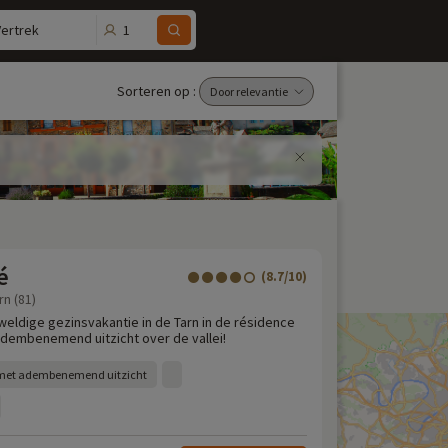
1
Vertrek
Sorteren op :
é
(8.7/10)
rn (81)
weldige gezinsvakantie in de Tarn in de résidence
dembenemend uitzicht over de vallei!
 met adembenemend uitzicht