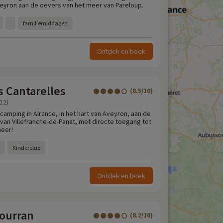
Aveyron aan de oevers van het meer van Pareloup.
familiemiddagen
Ontdek en boek
 Cantarelles
(8.5/10)
12)
camping in Alrance, in het hart van Aveyron, aan de
van Villefranche-de-Panat, met directe toegang tot
meer!
Kinderclub
Ontdek en boek
ourran
(8.2/10)