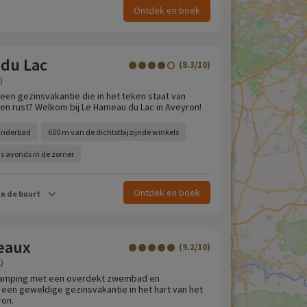
Ontdek en boek
du Lac
(8.3/10)
)
een gezinsvakantie die in het teken staat van
 en rust? Welkom bij Le Hameau du Lac in Aveyron!
inderbad
600 m van de dichtstbijzijnde winkels
's avonds in de zomer
Ontdek en boek
in de buurt
seaux
(9.2/10)
)
camping met een overdekt zwembad en
 een geweldige gezinsvakantie in het hart van het
ron.