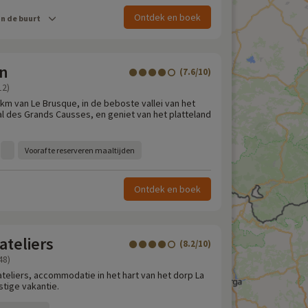
Ontdek en boek
in de buurt
n
(7.6/10)
12)
2 km van Le Brusque, in de beboste vallei van het
al des Grands Causses, en geniet van het platteland
Vooraf te reserveren maaltijden
Ontdek en boek
ateliers
(8.2/10)
48)
teliers, accommodatie in het hart van het dorp La
stige vakantie.