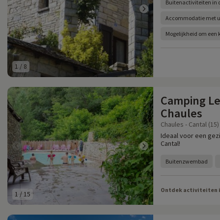
Buitenactiviteiten in
Accommodatie met uit
Mogelijkheid om een k
1
/
8
Camping Le
Chaules
Chaules - Cantal (15)
Ideaal voor een gez
Cantal!
Buitenzwembad
Ontdek activiteiten 
1
/
15