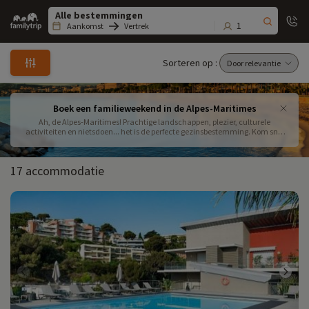
Family
trip
1
Aankomst
Vertrek
Sorteren op :
Boek een familieweekend in de Alpes-Maritimes
Ah, de Alpes-Maritimes! Prachtige landschappen, plezier, culturele
activiteiten en nietsdoen... het is de perfecte gezinsbestemming. Kom snel
de bakermat van de westerse beschaving ontdekken en geef je weekend
kleur!
17 accommodatie