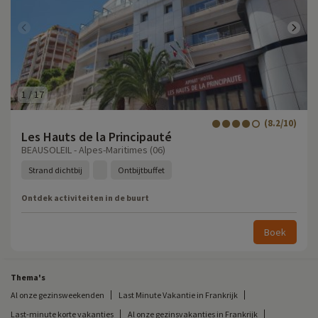
1
/
17
(8.2/10)
Les Hauts de la Principauté
BEAUSOLEIL - Alpes-Maritimes (06)
Strand dichtbij
Ontbijtbuffet
Ontdek activiteiten in de buurt
Boek
Thema's
Al onze gezinsweekenden
Last Minute Vakantie in Frankrijk
Last-minute korte vakanties
Al onze gezinsvakanties in Frankrijk