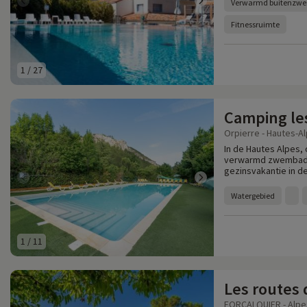
Verwarmd buitenzw
Fitnessruimte
1
/
27
Camping le
Orpierre - Hautes-Al
In de Hautes Alpes,
verwarmd zwembad, 
gezinsvakantie in d
Watergebied
1
/
11
Les routes
FORCALQUIER - Alpe