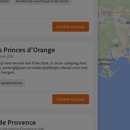
embad
Kinderclub vanaf 3 jaar in de zomer
Ontdek en boek
s Princes d'Orange
pes (05)
 op een terrein van 6 hectare, is onze camping met
waterglijbaan en waterspelletjes ideaal voor een
e bergen.
Speelterreinen
Ontdek en boek
 de Provence
s-de-Haute-Provence (04)