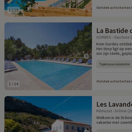
Ontdek activiteiten 
1
/
10
La Bastide
GORDES - Vaucluse (
Kom Gordes ontdekk
Het dorp ligt op een
om zijn steile, gepl
Topklasse residentie
Ontdek activiteiten 
1
/
14
Les Lavande
Rémuzat - Drôme (2
Welkom in de Drôme 
vakantie met zwemb