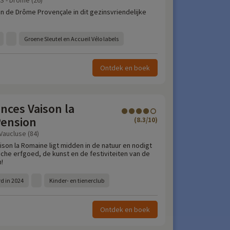
 - Drôme (26)
 van de Drôme Provençale in dit gezinsvriendelijke
Groene Sleutel en Accueil Vélo labels
Ontdek en boek
ances Vaison la
Pension
(8.3/10)
Vaucluse (84)
son la Romaine ligt midden in de natuur en nodigt
ische erfgoed, de kunst en de festiviteiten van de
!
 in 2024
Kinder- en tienerclub
Ontdek en boek