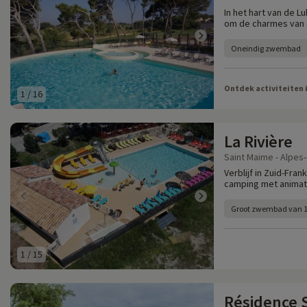
In het hart van de 
om de charmes van d
Oneindig zwembad
Ontdek activiteiten 
1
/
16
La Rivière
Saint Maime - Alpes
Verblijf in Zuid-Fra
camping met animati
Groot zwembad van 
1
/
15
Résidence S