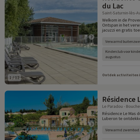
du Lac
Saint-Saturnin-lès-A
Welkom in de Proven
Ontspan in het ver
jacuzzi en gratis to
Verwarmd buitenzw
Kinderclub voor kindere
augustus
Ontdek activiteiten 
1
/
12
Résidence L
Le Paradou - Bouche
Résidence Le Mas de
Luberon te ontdekke
Verwarmd zwembad m