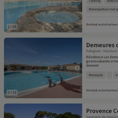
Catering
Babyclu
Waterspeeltuin met sp
Ontdek activiteiten 
1
/
29
Demeures 
Aubignan - Vaucluse 
Résidence Les Deme
gezinsvakantie in he
domein!
Waterpark
K
Ontdek activiteiten 
1
/
16
Provence C
Saumane-de-Vaucluse