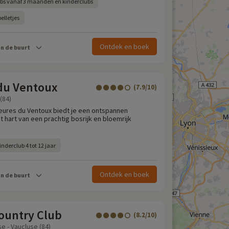
bs vanaf 3 maanden en kinderclubs
elletjes
Ontdek en boek
in de buurt
du Ventoux
(7.9/10)
(84)
ures du Ventoux biedt je een ontspannen
t hart van een prachtig bosrijk en bloemrijk
inderclub 4 tot 12 jaar
Ontdek en boek
in de buurt
ountry Club
(8.2/10)
 - Vaucluse (84)