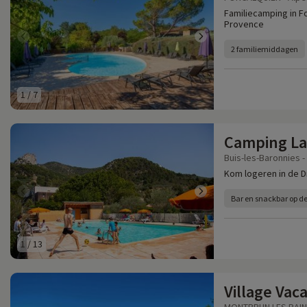
Familiecamping in Fo
Provence
2 familiemiddagen
1
/
7
Camping La
Buis-les-Baronnies -
Kom logeren in de D
Bar en snackbar op d
1
/
13
Village Vac