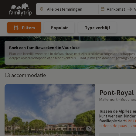
Family
Aankomst
trip
Populair
Type verblijf
Filters
Boek een familieweekend in Vaucluse
Plan een heerlijk weekend in de Vaucluse, met zijn schilderachtige landschappen e
dorpjes op heuveltoppen of de Mont Ventoux ... laat je wiegen door het gezang van 
13 accommodatie
Pont-Royal
Mallemort - Bouches
Tussen de Alpilles e
kunt wensen: kinder
familieplezier!
SPEC
tijdens de paas-, zo