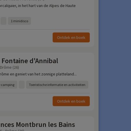
rcalquier, in het hart van de Alpes de Haute
1 minidisco
Ontdek en boek
 Fontaine d'Annibal
 Drôme (26)
rôme en geniet van het zonnige platteland...
e camping
Toeristische informatie en activiteiten
Ontdek en boek
ances Montbrun les Bains