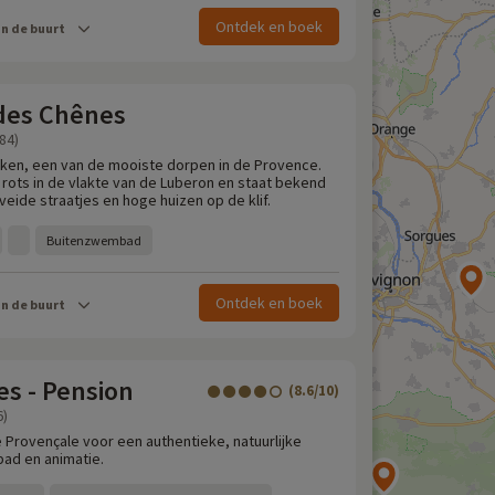
Ontdek en boek
in de buurt
 des Chênes
84)
en, een van de mooiste dorpen in de Provence.
 rots in de vlakte van de Luberon en staat bekend
aveide straatjes en hoge huizen op de klif.
Buitenzwembad
Ontdek en boek
in de buurt
s - Pension
(8.6/10)
6)
Provençale voor een authentieke, natuurlijke
ad en animatie.