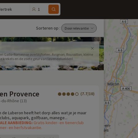
1
Vertrek
Sorteren op :
n Gallo-Romeinse overblijfselen. Avignon, Roussillon, kleine
de krekels en de zoete geur van lavendelvelden!
 en Provence
(7.7/10)
-du-Rhône (13)
n de Luberon heeft het dorp alles wat je je maar
clubs, aquapark, golfbaan, manege...
IALE AANBIEDING:
Gratis kinder- en tienerclub
mer- en herfstvakantie.