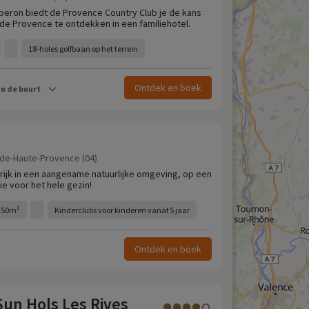
Luberon biedt de Provence Country Club je de kans
e Provence te ontdekken in een familiehotel.
18-holes golfbaan op het terrein
Ontdek en boek
in de buurt
-de-Haute-Provence (04)
nkrijk in een aangename natuurlijke omgeving, op een
e voor het hele gezin!
150m²
Kinderclubs voor kinderen vanaf 5 jaar
Ontdek en boek
un Hols Les Rives