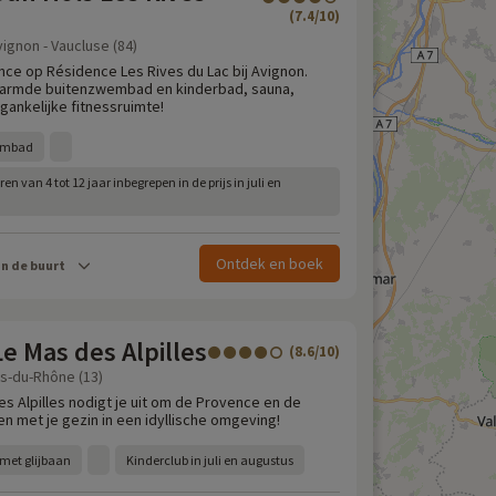
(7.4/10)
vignon - Vaucluse (84)
ce op Résidence Les Rives du Lac bij Avignon.
warmde buitenzwembad en kinderbad, sauna,
egankelijke fitnessruimte!
embad
n van 4 tot 12 jaar inbegrepen in de prijs in juli en
Ontdek en boek
in de buurt
e Mas des Alpilles
(8.6/10)
s-du-Rhône (13)
s Alpilles nodigt je uit om de Provence en de
n met je gezin in een idyllische omgeving!
et glijbaan
Kinderclub in juli en augustus