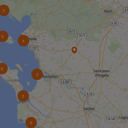
3
6
4
6
3
5
6