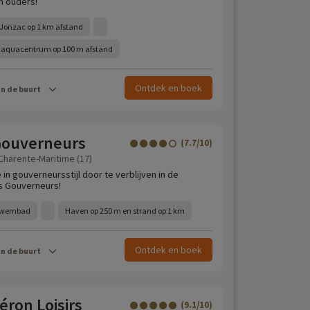
n ouders!
Jonzac op 1 km afstand
et aquacentrum op 100 m afstand
Ontdek en boek
in de buurt
 Gouverneurs
(7.7/10)
 Charente-Maritime (17)
 in gouverneursstijl door te verblijven in de
es Gouverneurs!
 zwembad
Haven op 250 m en strand op 1 km
Ontdek en boek
in de buurt
ron Loisirs
(9.1/10)