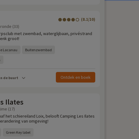
(8.1/10)
ronde (33)
dorpsclub met zwembad, waterglijbaan, privéstrand
Denk groot!
 de Lacanau
Buitenzwembad
s
Ontdek en boek
in de buurt
 Ilates
time (17)
naf het schiereiland Loix, belooft Camping Les Ilates
verandering van omgeving!
Green Key label