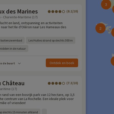
3
x des Marines
(8.2/10)
 - Charente-Maritime (17)
 lucht en land, ontspanning en activiteiten
naar het Ile d'Oléron naar Les Hameaux des
2
n buitenzwembad
Les Huttes strand op slechts 300 m
 midden in de natuur
Ontdek en boek
in de buurt
u Château
(7.3/10)
aritime (17)
 rand van een bosrijk park van 12 hectare, op 3,5
he centrum van La Rochelle. Een ideale plek voor
ilie of vrienden!
op slechts 15 minuten afstand