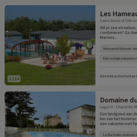
Les Hameau
Saint-Denis-d'Oléron
Wil je zee en natuur,
combineren? Ga dan 
Marines...
Verwarmd binnen- e
Een rustige vakantie
Ontdek activiteiten 
1
/
14
Domaine d
Lagord - Charente-M
Een landgoed aan de
km van het historisc
een vakantie met fam
La Rochelle centrum 