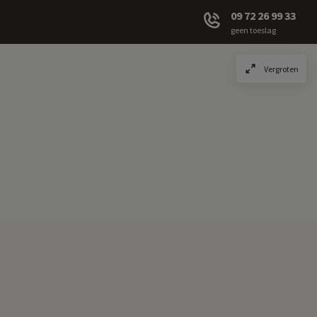
09 72 26 99 33
geen toeslag
Vergroten