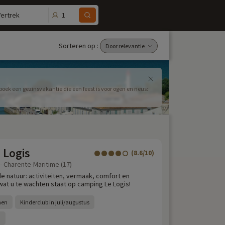
1
Vertrek
Sorteren op :
ek een gezinsvakantie die een feest is voor ogen en neus:
 Logis
(8.6/10)
 - Charente-Maritime (17)
e natuur: activiteiten, vermaak, comfort en
wat u te wachten staat op camping Le Logis!
nen
Kinderclub in juli/augustus
m