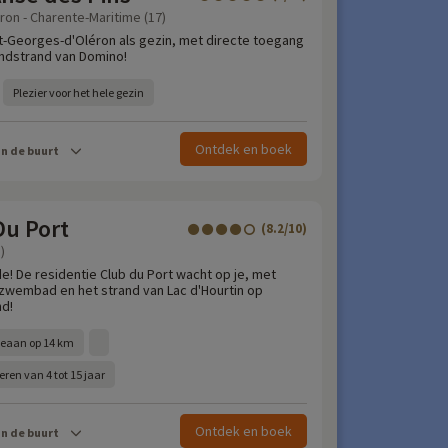
ron - Charente-Maritime (17)
-Georges-d'Oléron als gezin, met directe toegang
andstrand van Domino!
Plezier voor het hele gezin
Ontdek en boek
in de buurt
Du Port
(8.2/10)
)
e! De residentie Club du Port wacht op je, met
zwembad en het strand van Lac d'Hourtin op
nd!
ceaan op 14 km
ren van 4 tot 15 jaar
Ontdek en boek
in de buurt