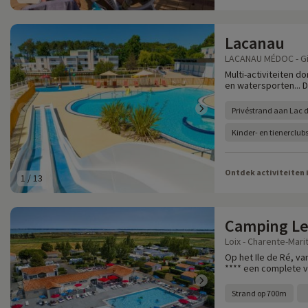
Lacanau
LACANAU MÉDOC - Gi
Multi-activiteiten 
en watersporten... 
Privéstrand aan Lac
Kinder- en tienerclub
Ontdek activiteiten 
1
/
13
Camping Les
Loix - Charente-Mari
Op het Ile de Ré, va
**** een complete 
Strand op 700m