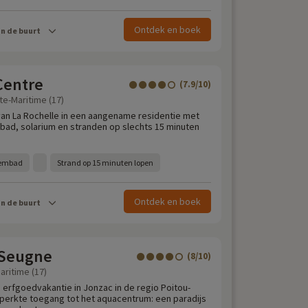
Ontdek en boek
in de buurt
Centre
(7.9/10)
te-Maritime (17)
an La Rochelle in een aangename residentie met
ad, solarium en stranden op slechts 15 minuten
wembad
Strand op 15 minuten lopen
Ontdek en boek
in de buurt
 Seugne
(8/10)
aritime (17)
 erfgoedvakantie in Jonzac in de regio Poitou-
perkte toegang tot het aquacentrum: een paradijs