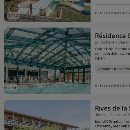
Ontdek activiteiten 
1
/
12
Résidence 
La Rochelle - Charen
Ontdek de charme v
een overdekt zwemb
lopen!
Verwarmd binnenz
Ontdek activiteiten 
1
/
8
Rives de la
Jonzac - Charente-M
Een 100% natuur- en
Charente, met onbe