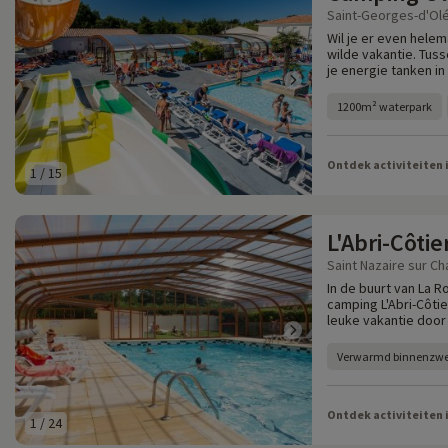
Saint-Georges-d'Olé
Wil je er even helem
wilde vakantie. Tuss
je energie tanken in
1200m² waterpark
Ontdek activiteiten 
1
/
15
L'Abri-Côtie
Saint Nazaire sur Ch
In de buurt van La R
camping L'Abri-Côti
leuke vakantie door
Verwarmd binnenz
Ontdek activiteiten 
1
/
24