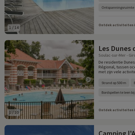
Ontspanningsruimt
Ontdek activiteiten 
1
/
14
Les Dunes 
Soulac-sur-Mer - Gir
De residentie Dunes 
Régional, tussen oc
met zijn vele activit
Strand op 500 m
Bordspellen te leen bij
Ontdek activiteiten 
1
/
10
Camping l'A