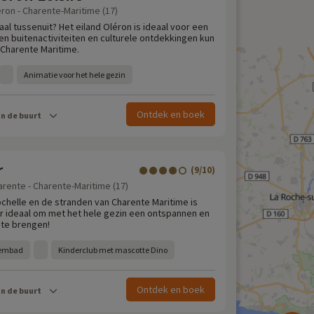
ron - Charente-Maritime (17)
aal tussenuit? Het eiland Oléron is ideaal voor een
en buitenactiviteiten en culturele ontdekkingen kun
 Charente Maritime.
Animatie voor het hele gezin
Ontdek en boek
in de buurt
r
(9/10)
arente - Charente-Maritime (17)
ochelle en de stranden van Charente Maritime is
er ideaal om met het hele gezin een ontspannen en
 te brengen!
wembad
Kinderclub met mascotte Dino
Ontdek en boek
in de buurt