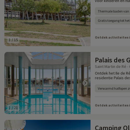
voor kinderen en hu
Thermale baden van 
Gratis toegang tot h
Ontdek activiteiten 
1
/
15
Palais des
Saint Martin de Ré -
Ontdek het Ile de Ré
residentie Palais d
Verwarmd halfopen
Ontdek activiteiten 
1
/
21
Camping Olé