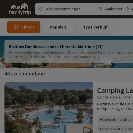
Family
Aankomst
trip
Populair
Type verblijf
Filters
Boek uw Familieweekend in Charente-Maritime (17)
Een weekendje weg met je kinderen in Charente Maritime! Tank jodium en zon en bo
La Rochelle, Fort Boyard, l'île de Ré... allemaal goudklompjes!
48 accommodatie
Camping Le
Saint-Palais-sur-Mer
Gezinsvakanties in d
ontspanning, dat is 
Waterpark met glijba
Eerste strand op 600