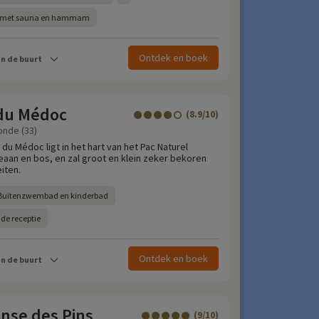
e met sauna en hammam
Ontdek en boek
in de buurt
du Médoc
(8.9/10)
onde (33)
du Médoc ligt in het hart van het Pac Naturel
eaan en bos, en zal groot en klein zeker bekoren
eiten.
Buitenzwembad en kinderbad
 de receptie
Ontdek en boek
in de buurt
nse des Pins
(9/10)