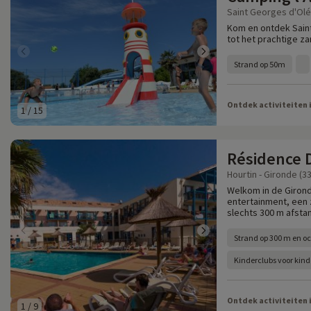
Saint Georges d'Olé
Kom en ontdek Saint
tot het prachtige z
Strand op 50m
Ontdek activiteiten 
1
/
15
Résidence 
Hourtin - Gironde (33
Welkom in de Girond
entertainment, een 
slechts 300 m afsta
Strand op 300 m en o
Kinderclubs voor kinde
Ontdek activiteiten 
1
/
9