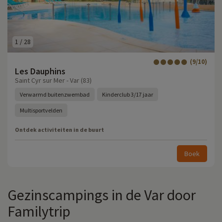
1
/
28
(9/10)
Les Dauphins
Saint Cyr sur Mer - Var (83)
Verwarmd buitenzwembad
Kinderclub 3/17 jaar
Multisportvelden
Ontdek activiteiten in de buurt
Boek
Gezinscampings in de Var door
Familytrip