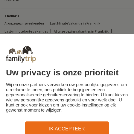
Thema's
Al onze gezinsweekenden
Last Minute Vakantie in Frankrijk
Last-minute korte vakanties
Al onze gezinsvakanties in Frankrijk
Ongewone korte vakantie
Kampeervakantie in Frankrijk
Bestemmingen
Skivakantie in Frankrijk
Uw privacy is onze prioriteit
Familytrip
© 2026 Familytrip
Wie zijn wij?
Algemene voorwaarden en privacybeleid
Wij en onze partners verwerken uw persoonlijke gegevens om
u reclame te tonen, ons publiek te begrijpen en een
Wat de pers over ons te zeggen heeft
Partners
FAQ
Blog
Kaart
gepersonaliseerde gebruikerservaring te bieden. U kunt kiezen
wie uw persoonlijke gegevens gebruikt en voor welk doel. U
kunt er ook voor kiezen om uw cookie-instellingen op elk
Beveiligde betaling
Réalisé par Sooyoos
gewenst moment te wijzigen.
Bel ons op
Heb je hulp nodig?
IK ACCEPTEER
09 72 26 99 33