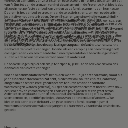
We hebben campings van 2 tot 5 sterren geselecteerd in het hele departement Var,
van Fréjus tot aan de grenzen van het departement in de Provence. Het idee is dat
elk gezin het perfecte aanbod kan vinden op de familiecamping van hun keuze.
Daarom is het aanbod zo groot, maar de selectie is streng, om een goede prijs-
kwaliteitverhouding te bieden. Op een 5-sterrencamping vind je waarschijnlijk
's Avonds kiezen we eerder rustige campings, ze hebben misschien
een groot waterpark met glijbanen in alle richtingen, een pentagliss, een spa, een
feestgelegenheden maar de meeste zijn goed geïsoleerd. Of ze liggen op een groot
restaurant, een kinderclub en animatie. Maar je zult ook de meeste 3-
landgoed waardoor we een rustiger hoekje kunnen bieden dan wanneer je
sterrencampings vinden met een buitenzwembad (in var hoeft het niet verwarmd
midden in het feestgedruis zit. De meeste Familytrip gezinnen hebben jonge
te zijn tenzij je in het hoogseizoen komt), gezinsanimatie, wifi, een speeltuin en
kinderen en het is belangrijk voor ons om voorkeursplaatsen te hebben die rustiger
nog steeds de mogelijkheid om van de stranden van de Middellandse Zee te
De beoordelingen zijn er ook om te helpen bij het vinden van de juiste plaats.
zijn, zodat ze gemakkelijk in slaap kunnen vallen als de nacht aanbreekt of de
genieten. Als je van waterpret houdt, kun je kiezen voor een kleine camping en in
middagdutje begint.
de buurt watersporten beoefenen. Er zijn er genoeg in de Var!
De beoordelingen zijn er ook om je te helpen bij je keuze en ook voor ons om ons
aanbod al dan niet te verlengen. In feite, als een camping een beoordeling heeft
die lager is dan 7 en een meerderheid van representatieve beoordelingen heeft,
sluiten we deze van het ene seizoen naar het andere uit.
De beoordelingen zijn er ook om je te helpen bij je keuze en ook voor ons om ons
aanbod al dan niet te verlengen.
Wat de accommodatie betreft, behouden we natuurlijk de stacaravans, maar als
je de eindeloze stacaravan zat bent, bieden we ook houten chalets, caravans,
omgebouwde tenten (veel goedkoper om te huren omdat de sanitaire
voorzieningen worden gedeeld), huisjes ook comfortabeler met meer ruimte dan
een stacaravan en voorzieningen zoals een privé-jacuzzi of een groot terras.
Activiteiten ter plaatse kunnen bestaan uit animatie overdag of 's avonds,
sporttoernooien, aperitiefspelletjes, shows van de kinderclub of anders.... We
bieden ook partners in de buurt van geselecteerde familiecampings met
voorkeurstarieven voor vakantiegangers die hun week vakantie via ons hebben
geboekt.
Meer zien