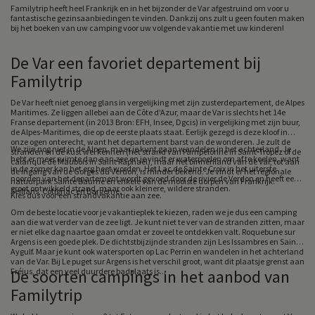
Familytrip heeft heel Frankrijk en in het bijzonder de Var afgestruind om voor u
fantastische gezinsaanbiedingen te vinden. Dankzij ons zult u geen fouten maken
bij het boeken van uw camping voor uw volgende vakantie met uw kinderen!
De Var een favoriet departement bij
Familytrip
De Var heeft niet genoeg glans in vergelijking met zijn zusterdepartement, de Alpes
Maritimes. Ze liggen allebei aan de Côte d'Azur, maar de Var is slechts het 14e
Franse departement (in 2013 Bron: EFH, Insee, Dgcis) in vergelijking met zijn buur,
de Alpes-Maritimes, die op de eerste plaats staat. Eerlijk gezegd is deze kloof in
onze ogen onterecht, want het departement barst van de wonderen. Je zult de
We zijn nog niet in de Alpen, maar je kunt gaan wandelen in het achterland. Je
stranden en de kust wel kennen (het strand van Pampelonne in Saint-Tropez of de
hebt er meer ruimte dan aan zee en je vindt er waterpoelen om af te koelen, want
calanque de Maubois in Saint Raphaël), maar het binnenland van de Var, tot aan
in de zomer kan het erg heet worden. Het Lac de Sainte Croix in het uiterste
de ingang van de Gorges du Verdon, is minder bekend. Je vindt er het regionale
noorden van het departement wordt gevoed door de rivier de Verdon en heeft een
natuurpark Sainte Baume en enkele van de mooiste dorpen van Frankrijk:
groot ontwikkeld strand, maar ook kleinere, wildere stranden.
Seillans, Cotignac en Bargème.
Kies dus voor een strandvakantie aan zee.
Om de beste locatie voor je vakantieplek te kiezen, raden we je dus een camping
aan die wat verder van de zee ligt. Je kunt niet te ver van de stranden zitten, maar
er niet elke dag naartoe gaan omdat er zoveel te ontdekken valt. Roquebune sur
Argens is een goede plek. De dichtstbijzijnde stranden zijn Les Issambres en Saint
Aygulf. Maar je kunt ook watersporten op Lac Perrin en wandelen in het achterland
van de Var. Bij Le puget sur Argens is het verschil groot, want dit plaatsje grenst aan
Fréjus, dat een veel duurdere badplaats is...
De soorten campings in het aanbod van
Familytrip