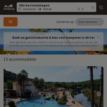
Family
trip
1
Aankomst
Vertrek
Sorteren op :
Boek uw gezinsvakantie & kies voor kamperen in de Var
Kom genieten van een verblijf in de Var waar het leven goed is, de zon, de
stranden en het gezang van de krekels je een uitstekende vakantie zullen
bezorgen.
15 accommodatie