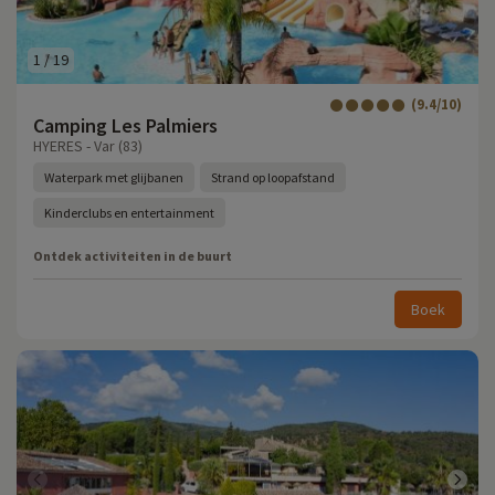
1
/
19
(9.4/10)
Camping Les Palmiers
HYERES - Var (83)
Waterpark met glijbanen
Strand op loopafstand
Kinderclubs en entertainment
Ontdek activiteiten in de buurt
Boek