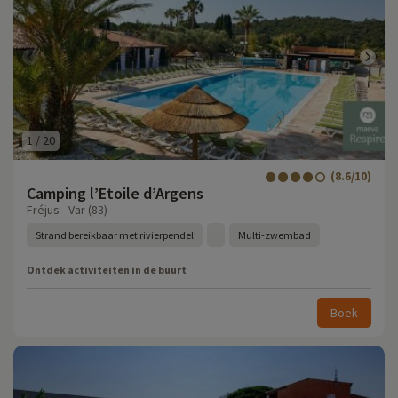
1
/
20
(8.6/10)
Camping l’Etoile d’Argens
Fréjus - Var (83)
Strand bereikbaar met rivierpendel
Multi-zwembad
Ontdek activiteiten in de buurt
Boek