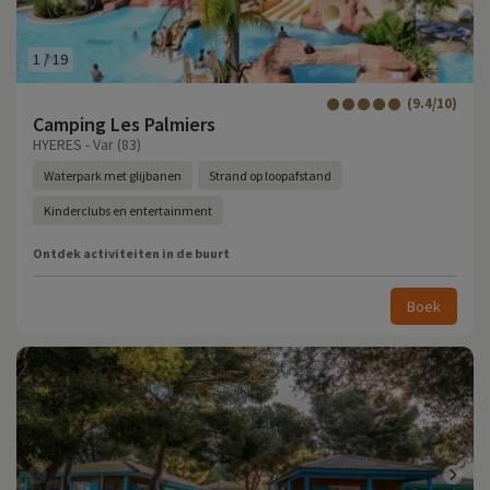
1
/
19
(9.4/10)
Camping Les Palmiers
HYERES - Var (83)
Waterpark met glijbanen
Strand op loopafstand
Kinderclubs en entertainment
Ontdek activiteiten in de buurt
Boek