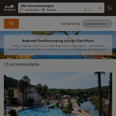
Family
trip
1
Aankomst
Vertrek
Sorteren op :
Boek een familiecamping aan de Côte d'Azur
Fréjus, Cannes, Saint Cyr sur Mer, Roquebrune sur Argens,... De mooiste
stranden van de Côte d'Azur wachten op u voor uw volgende gezinsvakantie
aan zee. Boek uw verblijf op een van de door Familytrip geselecteerde
campings
15 accommodatie