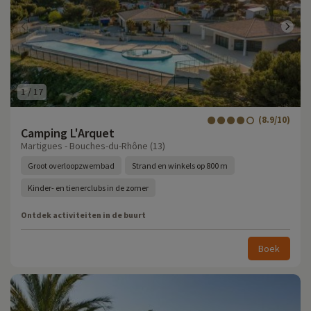
1
/
17
(8.9/10)
Camping L'Arquet
Martigues - Bouches-du-Rhône (13)
Groot overloopzwembad
Strand en winkels op 800 m
Kinder- en tienerclubs in de zomer
Ontdek activiteiten in de buurt
Boek