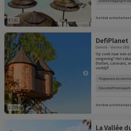
Directe toegang te vo
Ontdek activiteiten 
1
/
31
DefiPlanet
Dienné - Vienne (86)
Op zoek naar een o
omgeving? Het vaka
(hutten, caravans, e
verblijf!
Ongewone accommo
Educatief themapark
Ontdek activiteiten 
1
/
54
La Vallée d