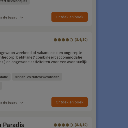
et tot de calanques
Ontdek en boek
in de buurt
(8.4/10)
ngewoon weekend of vakantie in een ongerepte
ntiedorp 'DefiPlanet' combineert accommodatie
nz.) en ongewone activiteiten voor een avontuurlijk
datie
Binnen- en buitenzwembaden
Ontdek en boek
in de buurt
u Paradis
(8.4/10)