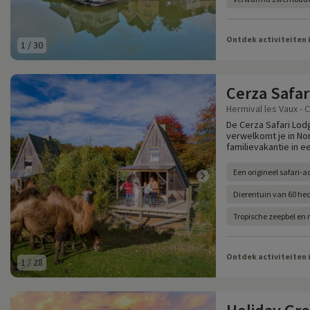
Ontdek activiteiten 
1
/
30
Cerza Safar
Hermival les Vaux - 
De Cerza Safari Lod
verwelkomt je in N
familievakantie in e
Een origineel safari-ac
Dierentuin van 60 he
Tropische zeepbel en 
Ontdek activiteiten 
1
/
28