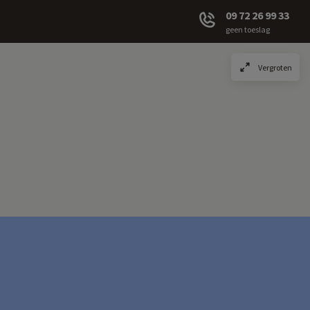
09 72 26 99 33
geen toeslag
Vergroten