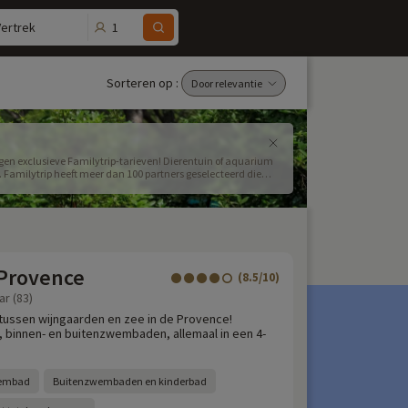
1
Vertrek
Sorteren op :
egen exclusieve Familytrip-tarieven! Dierentuin of aquarium
Familytrip heeft meer dan 100 partners geselecteerd die
 Provence
(8.5/10)
ar (83)
tussen wijngaarden en zee in de Provence!
t, binnen- en buitenzwembaden, allemaal in een 4-
wembad
Buitenzwembaden en kinderbad