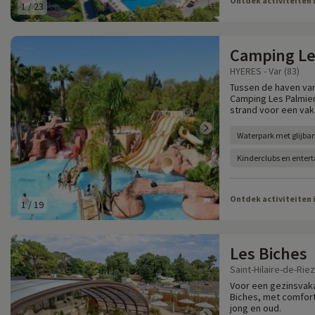
Ontdek activiteiten 
1
/
23
Camping Le
HYERES - Var (83)
Tussen de haven van
Camping Les Palmier
strand voor een vaka
Waterpark met glijba
Kinderclubs en enter
Ontdek activiteiten 
1
/
19
Les Biches
Saint-Hilaire-de-Rie
Voor een gezinsvakan
Biches, met comfort
jong en oud.