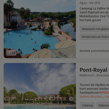
Agay - Var (83)
Camping La Vallée du
Saint-Raphaël en op
Middellandse Zee! T
het hele gezin!
Waterpark met glijba
Kinderclub van 4 tot 
Ontdek activiteiten 
1
/
19
Pont-Royal
Mallemort - Bouches
Tussen de Alpilles e
kunt wensen: kinder
familieplezier!
SPEC
tijdens de paas-, zo
Catering
Babyclu