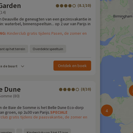
Garden
(8.1/10)
(14)
 Deauville de geneugten van een gezinsvakantie in
: waterbel, binnenspeeltuin... op 2 uur van Parijs in
ING:
Kinderclub gratis tijdens Pasen, de zomer en
nt op het terrein
Overdekte speeltuin
Ontdek en boek
in de buurt
le Dune
(8/10)
 Somme (80)
n de Baie de Somme is het Belle Dune Eco-dorp
4
an groen, op 2u30 van Parijs.
SPECIALE
club gratis tijdens de paasvakantie, de zomer en
complex
Kinderclub van 3 tot 17 jaar