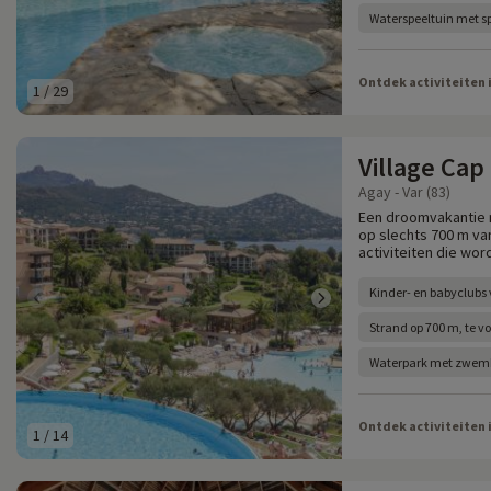
Waterspeeltuin met sp
Ontdek activiteiten 
1
/
29
Village Cap
Agay - Var (83)
Een droomvakantie m
op slechts 700 m va
activiteiten die wo
Kinder- en babyclubs
Strand op 700 m, te vo
Waterpark met zwemb
Ontdek activiteiten 
1
/
14