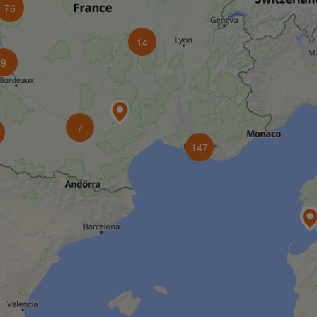
76
14
9
7
147