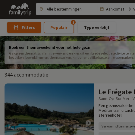
Family
Aankomst
trip
1
Populair
Type verblijf
Filters
Boek een themaweekend voor het hele gezin
Ga op een thematisch familieweekend en kies uit een brede selectie activiteiten t
bezoeken, boomklimmen, themaparken, kindvriendelijke kastelen, waterparken... 
weten hoe ze gezinnen in Frankrijk moeten ontvangen.
344 accommodatie
Le Frégate
Saint-Cyr Sur Mer - V
Een gezinsvakantie 
Mediterraan uitzich
sterrenhotel!
Verwarmd binnenz