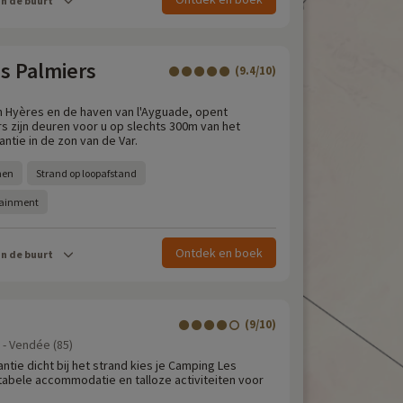
in de buurt
s Palmiers
(9.4/10)
 Hyères en de haven van l'Ayguade, opent
s zijn deuren voor u op slechts 300m van het
ntie in de zon van de Var.
nen
Strand op loopafstand
tainment
Ontdek en boek
in de buurt
(9/10)
z - Vendée (85)
tie dicht bij het strand kies je Camping Les
abele accommodatie en talloze activiteiten voor