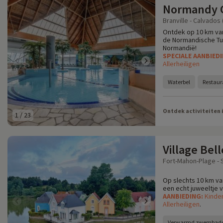
Normandy 
Branville - Calvados 
Ontdek op 10 km van
de Normandische Tuin
Normandië!
SPECIALE AANBIED
Allerheiligen
Waterbel
Restaura
Ontdek activiteiten 
1
/
23
Village Bel
Fort-Mahon-Plage -
Op slechts 10 km va
een echt juweeltje v
AANBIEDING:
Kinder
Allerheiligen
.
Verwarmd zwembad