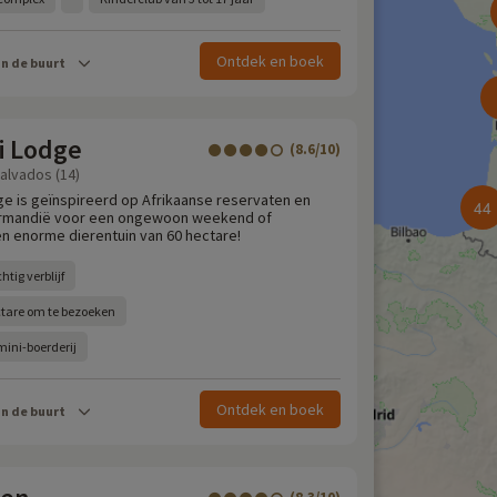
Ontdek en boek
in de buurt
i Lodge
(8.6/10)
Calvados (14)
ge is geïnspireerd op Afrikaanse reservaten en
44
ormandië voor een ongewoon weekend of
en enorme dierentuin van 60 hectare!
htig verblijf
ctare om te bezoeken
mini-boerderij
Ontdek en boek
in de buurt