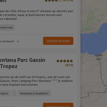
een
(8.3/10)
us aan de Côte d'Azur in een 5*-domein op slechts een
de stranden, waar je kunt kiezen tussen een
ve vakantie!
inderclubs
Ontdek en boek
in de buurt
ntana Parc Gassin
 Tropez
(9/10)
itzicht op de Golf van St-Tropez, aan de voet van
 Gassin, heet Camping Parc Montana **** je welkom
hectare beplant met bomen.
e gezin
Waterpark met glijbaan
Ontdek en boek