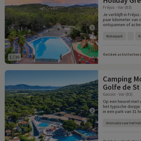
Holiday Gr
Fréjus - Var (83)
Je verblijft in Fréj
paar kilometer van 
ontspannen of actie
Waterpark
K
Ontdek activiteiten 
1
/
36
Camping Mo
Golfe de St
Gassin - Var (83)
Op een heuvel met u
het typische dorpje
in een park van 31 
Animatie voor het hel