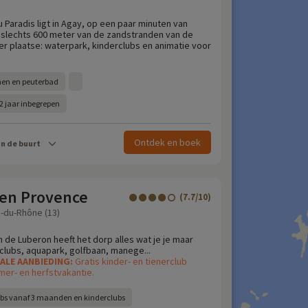
 Paradis ligt in Agay, op een paar minuten van
 slechts 600 meter van de zandstranden van de
er plaatse: waterpark, kinderclubs en animatie voor
nen en peuterbad
12 jaar inbegrepen
Ontdek en boek
in de buurt
 en Provence
(7.7/10)
-du-Rhône (13)
n de Luberon heeft het dorp alles wat je je maar
clubs, aquapark, golfbaan, manege...
IALE AANBIEDING:
Gratis kinder- en tienerclub
mer- en herfstvakantie.
bs vanaf 3 maanden en kinderclubs