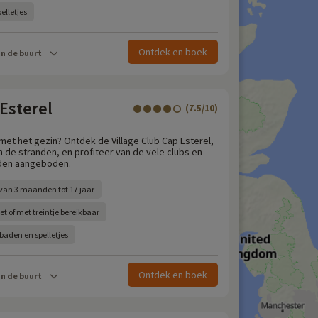
elletjes
Ontdek en boek
in de buurt
 Esterel
(7.5/10)
et het gezin? Ontdek de Village Club Cap Esterel,
n de stranden, en profiteer van de vele clubs en
rden aangeboden.
 van 3 maanden tot 17 jaar
et of met treintje bereikbaar
aden en spelletjes
Ontdek en boek
in de buurt